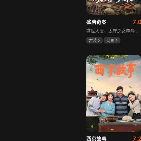
7.
盛唐奇案
盛世大唐，太守之女李静澜天赋异禀，擅验尸断案，与神秘“鬼探”决明、武艺高强的捕快苏御安联手追凶，揭开一桩桩离奇悬案：双生姐妹的生死置换、跨越十七年的书生冤案、雅集会上的连环仪式杀人等。在迷雾与鲜血中，李静澜与决明暗生情愫，彼此扶持，坚守心中正道，挣脱宿命桎梏。盛世灯火之下，他们以智慧与勇气涤荡污浊，书写下一段守护正义与清明的传奇。
古装
网剧
何泓姗
李菲
何泊远
7.
西京故事