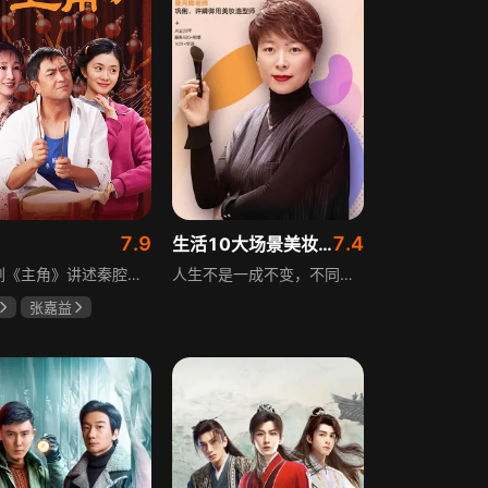
7.9
7.4
生活10大场景美妆秘籍
电视剧《主角》讲述秦腔名伶忆秦娥阴差阳错被舅舅胡三元带入剧团，历经近半个世纪兴衰起伏，从牧羊女成长为一代秦腔名伶的故事，剧集以秦腔发展为脉络映射大历史起落，反映中国社会四十年变迁中普通人的情感生活与命运，展现传统艺术传承与时代变迁的交织。
人生不是一成不变，不同的场合不同的角色，适宜的妆容造型往往能帮助人们建立自信、破冰社交，开启一个良好开端，做到事半功倍。姜月辉老师亲自打造的《10大生活场景角色妆容课程》，将针对不同的生活场景和角色需求，教授相应的妆容造型技巧，让学员轻松驾驭每个人生角色，打造出适合自己的妆容，提升个人形象和气质。
张嘉益
存
秦海璐