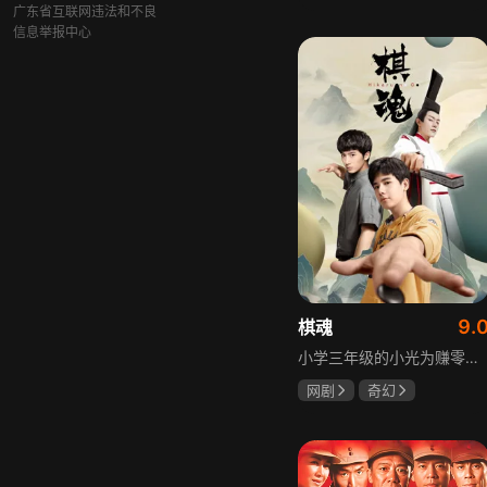
张歆艺
广东省互联网违法和不良
信息举报中心
9.
棋魂
小学三年级的小光为赚零用钱到爷爷家寻宝，偶然翻出旧棋盘，接触棋盘的一瞬间，附身棋盘中的棋士褚嬴的灵魂进入了小光体内。后来小光在学校围棋会所结识少年天才小亮，为测试褚嬴实力，小光贸然与小亮对弈并小胜，他误以为褚嬴棋力平平，小亮却大受打击。数日后小亮再次挑战，再次惨败在褚嬴手下，二人从此成了相爱相杀的棋坛宿敌。在褚嬴指导下，小光进步神速，逐渐对围棋产生兴趣，最终在全国大赛与小亮激战中，褚嬴下出绝妙一局，小光却看出更高一着，终于在自己努力、褚嬴帮助和与小亮的磨练中，独立对弈，燃起真正的棋魂。
网剧
奇幻
胡先煦
张超
郝富申