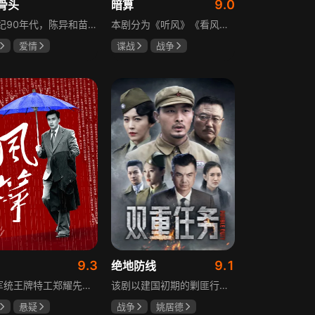
9.0
骨头
暗算
20世纪90年代，陈异和苗靖因父母相识结缘，从充满敌意到彼此依靠，后因家庭变故不得不相依为命。大学时苗靖告白，陈异却因纵火案逼她离开藤城。多年后重逢，陈异为保护苗靖以身入局，两人并肩对抗走私团伙，最终陈异告白，两人终成眷属。
本剧分为《听风》《看风》和《捕风》三个篇章，三者在时间关系及故事上相对独立，又千丝万缕。听风，即无线电侦听者，是一群“靠耳朵打江山”的人，他们的耳朵可以听到天外之音、无声之音、秘密之音。看风，即密码破译的人，是一群“善于神机妙算”的人，他们的慧眼可以识破天机、释读天书、看阅无字之书。捕风，即我党地下工作者，在国民党大肆实施白色恐怖时期，他们是牺牲者更是战斗者，乔装打扮深入虎穴，迎风而战，为缔造共和国立下不朽的丰功伟业。
爱情
谍战
战争
龙
张婧仪
柳云龙
祝希娟
高明
9.3
9.1
绝地防线
重庆军统王牌特工郑耀先实为潜伏的中共特工“风筝”，上线牺牲后他与组织失联，解放后化名周志乾继续提供情报。身份证实后他仍协助破获特务案，三十年情报生涯中他遭敌人追杀、妻离子散，为国家牺牲是他的人生价值。
该剧以建国初期的剿匪行动为背景，讲述中国人民解放军西线小分队追击黑山寺国民党残部的故事。小分队在执行任务过程中，严格遵照上级指示，既要完成军事目标，又全力保护沿途百姓的生命财产安全，同时对残部人员采取劝降与救治相结合的策略。最终，小分队成功控制了区域内的疫情，救出了愿意投诚的士兵，圆满完成了剿匪解救任务，展现了解放军的优良作风与使命担当。
悬疑
战争
姚居德