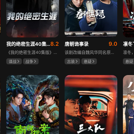
8.2
9.0
我的绝密生涯40集版
唐朝诡事录
凛冬
《我的绝密生涯40集版》以1931年东北为背景，苏联特使引发暗杀行动，商人关郁达卷入被重伤失踪，妻子谭梓君带家人在新京安顿。八年后关郁达打入日本特务机关为我党提供情报，与谭梓君相遇却因身份不能相认，谭梓君心中充满怀疑。
该剧改编自魏风华同名原著，讲述繁华大唐盛世下发生的一系列奇闻异事。长安金吾卫中郎将卢凌风与狄公亲传弟子苏无名携手，共破《长安红茶》《石桥图》等九个诡异案件，从新娘失踪案到宫廷秘闻，从朝堂到乡间，他们在破案过程中相互了解，逐渐成长，共同守护苍生，担负起挽救社稷于危急的使命。
谍战
战争
古装
悬疑
悬疑
黄志忠
左小青
杨旭文
杨志刚
吴昊
吴刚
郜思雯
王大