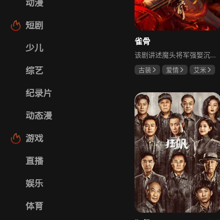
动漫
短剧
雀骨
少儿
该剧讲述魔头将军强娶沉迷机关术的财迷假千金，两人从契约夫妻起步，在生死局中互扒马甲，爱意与杀意交织共生。过程中他们揭露朝堂阴谋，破解生死乱局，最终共同守护家国太平，融合了权谋、爱情、冒险等多重元素，情节跌宕起伏。
综艺
古装
爱情
艾米
侯明昊
马秋元
纪录片
动态漫
游戏
直播
娱乐
体育