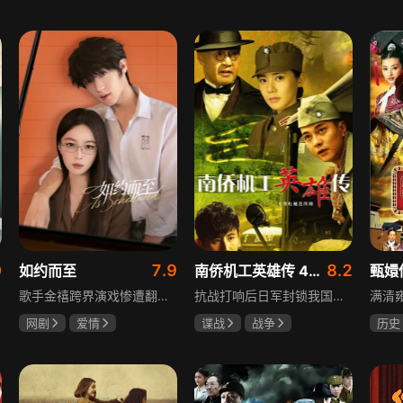
孙妍恩
曹景皓
陈靖可
虞书欣
柳云
毕雪
马伯骞
李小
0
7.9
8.2
如约而至
南侨机工英雄传 43集版
甄嬛
歌手金禧跨界演戏惨遭翻车，全网群嘲演技拉胯！不服输的他另辟蹊径，转行试水音乐剧，誓要逆袭打脸。机缘巧合下，他对高冷硬核的金牌音乐剧导演宁瑾一见心动，两人意外留下暧昧一吻，转头试镜现场再度狭路相逢。 宁瑾本就抵触偶像跨界，对半路空降的流量新人金禧百般严苛，花式魔鬼训练轮番上线。金禧顶住剧团前辈排挤、同行暗算、舆论刁难等重重危机，日夜苦练打磨演技，慢慢褪去偶像光环、解锁真实自我，一点点打动高冷导演和剧团众人。 一路走来，二人历经误会争执、事业危机、亲情心结、分手磨合多重考验，在并肩拯救濒临倒闭的剧团、携手打磨《倩女幽魂》剧目、共渡舞台难关的过程中，情愫渐生、双向治愈。最终剧目首演大获成功，叛逆
抗战打响后日军封锁我国运输路线，神鼓滇缅公路撑起抗战后勤补给，因急缺司机和技工，三千余名南洋华侨毅然归国共赴国难。方家兄弟是典型代表，大哥方天海表面投靠日军实为中共地下工作者，委曲求全游走生死间；弟弟方千树从纨绔子弟成长为抗日战士。剧集以真实历史为背景，展现华侨爱国情怀与民族大义。
网剧
爱情
谍战
战争
历史
吴俊霆
赵尧珂
于荣光
秋瓷炫
陈建
高晓攀
朱晓渔