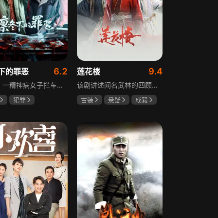
6.2
9.4
下的罪恶
莲花楼
凛冬，一精神病女子拦车报案，称丈夫杀人，刑警沈栋梁吴红兵由此揭开系列碎尸案真相。然而风浪未平，储蓄所抢劫杀人案，少女失踪案，流窜抢车案接连发生，沈栋梁与吴红兵追凶之际，竟牵出改变二人命运的人性悲剧。
该剧讲述闻名武林的四顾门门主李相夷在一次大战后身受重伤，从此退隐江湖成为淡泊名利的“假神医”李莲花。他遇到新交方多病与旧敌笛飞声后，重新卷入江湖。江湖暗流涌动，疑团扑朔迷离，抽丝剥茧方能断出真相，一段荡气回肠的侠义情即将热血展开，展现了侠义、探案与江湖恩怨交织的精彩故事。
犯罪
古装
悬疑
成毅
宸
张睿
曾舜晞
肖顺尧
奇