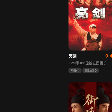
9.
亮剑
129师386旅独立团团长李云龙敢想敢干、不按规矩办事，脾气火爆性格直爽，带领独立团展现出敢于拼杀的劲头，接连击败坂田连队、山崎大队、山本部队，名声大噪却因屡次犯规遭贬斥。抗战时期他与国军358团团长楚云飞惺惺相惜，徐蚌会战中一较高下双双重伤，养病期间李云龙与护士田雨相恋，两人及亲人战友历经国家沧桑巨变。
战争
李幼斌
童蕾
何政军