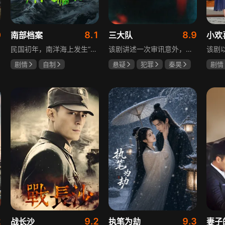
0
8.1
8.9
南部档案
三大队
小欢
民国初年，南洋海上发生“水鬼望乡”离奇命案，张家外派调查神秘事务的南部档案馆坐办张海盐、张海虾二人搭档亲往调查，却意外卷入了一个用于猎杀海外张家人的绝命死局。张海虾以自己的死谋局求解，送张海盐上了“南安号”巨轮回厦城以图他能够有一线生机，但这趟波澜诡谲的航程似乎才刚刚起航，一手遮天的军阀大佬、单纯执着的少年账房、还有十年未见的至亲故人……张海盐独自面对着接踵而至的意外，而当他踏上厦城的那一刻，真正属于两个少年的命运才初初开始转动。
该剧讲述一次审讯意外，三大队刑警程兵入狱服刑，队友受牵连脱警、降职，曾经的警界精英三大队分崩离析。十年牢狱，程兵重获自由，失去一切，而案件的犯罪嫌疑人王大勇依旧在逃。穿一天警服，终身是正义，不甘化作执着，利刃再次出鞘，程兵和三大队的兄弟重新集结踏上追凶之路，在孤独漫长的旅途中配合警方千里追凶，也在这苦行僧一样的历程中重新找到人生的坐标和生命的意义。本片根据原载于“网易人间”作者深蓝的《请转告局长，三大队任务完成》改编。
剧情
自制
悬疑
犯罪
秦昊
剧情
张新成
丁禹兮
李乃文
陈明昊
海清
姜珮瑶
2
9.2
9.3
战长沙
执笔为劫
妻子