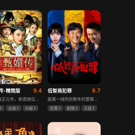
龙
罗海琼
邵思涵
刘立胜
冉
9.4
8.7
传-精简版
低智商犯罪
满清雍正元年，新君继位后朝堂看似祥和实则暗流涌动，后宫华妃与皇后分庭抗礼，各方势力裹挟其中凶险异常，太后主持选秀拉开帷幕，大理寺少卿甄远道长女甄嬛意外得雍正赏识步入皇宫，在皇后与华妃的夹击下，甄嬛小心周旋忍辱负重，不得不用智慧保护自己，一次次卷入残酷宫闱斗争。
脱离一线刑侦数年的警察张一昂，因省厅匿名举报信被派往三江口调查。他刚到就遇刑警队长被害，洗清嫌疑时意外抓获连环杀人案凶手，迅速建立声望。张一昂锁定当地富商周荣团伙，蠢贼间勾心斗角的蝴蝶效应助警方屡建奇功，最终查明同僚遇害真相，让真凶落网。剧集以喜剧风格展现刑侦故事，充满黑色幽默。
古装
孙俪
犯罪
剧情
王骁
斌
蔡少芬
田曦薇
王传君