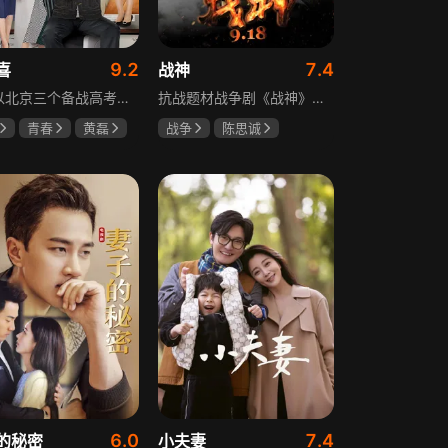
9.2
7.4
喜
战神
该剧以北京三个备战高考的家庭为核心，讲述童文洁与方一凡、宋倩与乔英子、季胜利与季杨杨这几组亲子，在升学压力下，围绕成绩、陪伴、沟通等问题产生的矛盾与磨合，展现了中年家长与青春期孩子共同成长的温馨故事。
抗战题材战争剧《战神》讲述太行山一带，八路军游击队司令龙大谷骁勇善战、机智过人，15岁就参加了红军，身经百战，被军中将士们奉为“战神”。抗日战争爆发前，龙大谷因在抗大学习期间为替警卫员李广出头，一时冲动出手打了同期学员张道平，受了处分。以至于在红军缩编为八路军之时，龙大谷从原来的红军副师长降为游击队司令，随行上任的只有警卫员李广和参谋刘水泉二人，以及上级领导田烽给他的五十块大洋。即便如此，龙大谷依然不屈不挠，硬是在山西这块热土上平地拉起一支敢打、能拼、必胜，号称“龙支队”的作战队伍，凭借丰富的作战经验打赢了一场又一场的恶战，威震敌方！
青春
黄磊
战争
陈思诚
陶虹
王丽坤
于荣光
6.0
7.4
的秘密
小夫妻