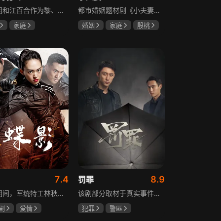
黎明朗和江百合作为黎、江两大集团的继承人，即将订婚，一场完美婚姻却在一日之间沦为悲剧前奏。订婚当日变故夺去百合父母生命，她临危受命挑起江氏重担，明朗不顾家人反对将她接进黎家。黎母想赶走百合，秘书宁夏誓夺回明朗，大哥黎天图谋篡夺黎氏家产，三个家庭命运就此牵动。千万巨债、身世之谜、婆媳之争、丧子之痛等接踵而至，明朗与百合的爱情历经重重危机，迷失的错爱能否被真情指引。
都市婚姻题材剧《小夫妻》围绕经营十年婚姻的周全与车莉展开，原本家庭美满的二人突遭变故：周全怀才不遇还意外被裁员，车莉则被迫赶鸭子上架仓促创业，不可预期的生活变动让他们的婚姻陷入僵局。而立之年的两人，在现实压力与情感拉扯中挣扎，面临诸多矛盾与考验，他们能否重新调整生活节奏，修复婚姻关系，回到幸福生活的轨道，是该剧的核心看点。
家庭
婚姻
家庭
殷桃
威
赵丽颖
郭京飞
齐溪
斌
7.4
8.9
罚罪
抗日期间，军统特工林秋雁领命赴上海摧毁日本人的“蝎美人计划”。在暗杀伪政府人员的名单中，她发现昔日恋人张子墨的名字，对上司周天昊的感情也在一次次任务中逐渐变化。一个是身在敌营的旧爱，一个是出生入死的战友，在国恨家仇的时代漩涡里，林秋雁面临爱情抉择，也在屡次情感抉择过程中，逐渐成长为更成熟的谍战人员，在乱世中坚守家国大义。
该剧部分取材于真实事件，以一桩恶性案件为切入口，通过青年刑警常征的视角，讲述出两代公安干警为维护一方安宁，扫除犯罪团伙，不畏艰险、前赴后继的英勇故事。在昌武这座小城，刑侦大队副大队长常征因长期追查实力雄厚的赵啸声家族，而被卷入重重漩涡之中。检察官赵鹏程惨遭杀害，所有线索竟都指向常征，使他三天之内必须找到真凶，自证清白。滨江省刑侦总队派遣秘密调查小组彻查赵家。素有“警界教父”之称的严国华布局出“一明一暗”的破案路线，暗中帮助常征，锁定了赵家老四赵鹏超才是一系列新阴谋的幕后操盘手。随着案情浮出水面的，不只是二十八年前的悬案，还有常征的身世之谜。常征面对着亲情爱情与公平正义之间的巨大撕裂，时刻经受着个人命运的突转，生与死的考验。“法大于天”的信念支撑着常征坚持不懈，恪守誓言，同金燕、宁宇等一众干警携手共进，破解迷局，最终将赵家恶势力及其保护伞一网打尽，维护了法律的尊严。
剧
爱情
犯罪
警匪
魏大勋
黄景瑜
杨祐宁