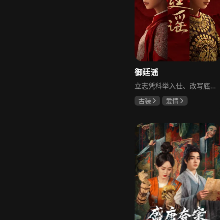
御廷谣
立志凭科举入仕、改写底层命运的孤女孟廷辉因意外结识微服私访的少年新帝英寡，二人联手铲除沙州官匪，英寡赏识其胆识智谋，暗中助力她赴京赶考。孟廷辉入京后遭科举舞弊构陷，凭智勇自证清白，被英寡破格任命为察闻院主事，清查虎啸帮、晚香阁等黑恶势力，逐步牵出血月会复国阴谋与朝堂权斗。二人从君臣知己渐生情愫，历经身世谜团、朝堂阻力与边境战乱，最终平定叛乱、整肃朝纲，携手共护江山万民。
古装
爱情
陈哲远
吴谨言
吕行