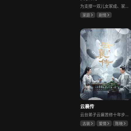
为支撑一双儿女家成、家秀的“求学大业”，一家之主罗天福携妻子慧娟进了西京城。在西京城里，罗天福见证了身边的小人物们在大城市的生存之难，自身也经历了种种艰辛：饼铺生意屡屡受挫，妻子慧娟不满他“固执守旧”的经营方式闹起分居，儿子家成无法适应从乡村到城市的生活状况不断离校出走，重重打击不断袭来，使他头一次对自己坚守多年的人生观和价值观产生怀疑。自己这样做究竟是对是错，城市是不是真的不适合他这种“坚持老一套”的人生存。女儿家秀的支持鼓励使罗天福重拾信心，那些曾经接受罗天福帮助的人也反过来帮助他，纠缠不清的矛盾随之一一化解。罗家人终于在西京这座大城扎下了根，向着美好的未来继续前行。该剧围绕农村家庭在城市的奋斗历程展开，展现了小人物的坚韧与善良，充满了励志色彩与现实关怀。
家庭
剧情
张国强
陈小艺
石安妮
云襄传
云台弟子云襄苦修十年步入江湖，闯荡中结识几位好友，体会到友谊的温暖，古怪精灵的舒亚男更让他产生朦胧情愫，和朋友们度过一段快意恩仇的时光。可好景不长，随着对昔日灭族惨案的深入调查，云襄挖出更多骇人听闻的秘密，事态急转直下，他先后经历欺骗、背叛与生死离别，还意识到曾以造福苍生为己任的云台早已堕落，云襄决定挺身而出捍卫心中正义，哪怕牺牲自己也在所不惜。
古装
爱情
陈晓
毛晓彤
唐晓天