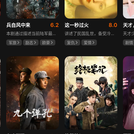
6.2
8.0
兵自风中来
这一秒过火
天才
本剧通过描述当前陆军最具新型作战特色的特战、空突、侦察、信息等代表性兵种的官兵练兵备战，在历次实战演习中磨砺意志技能、逐渐形成新质作战能力等故事，反映了某集团军党委坚决落实习主席新时代强军思想，着眼打造一流陆军，谋划转型，大力推进战斗力建设的历史担当，浓缩了陆军官兵改革面前备战打仗矢志强军的铁血追求、展现了新时代陆军官兵积极投身军队转型的全新风貌，是一部融合备战打仗、青春成长励志、英雄主义传承，同时将军人荣誉、使命、爱情熔为一炉的军事题材正能量大剧。
讲述了民国乱世，备受冷眼的世家少爷慕容清峄与饱受苦难的复仇孤女任素素阴差阳错结缘相识，却因误会含恨而别。两人再重逢，却身份错位，陷入爱恨交织的极限拉扯中。二人历经世事波折与生离死别，最后携手直面乱世危局。
军旅
励志
欧豪
复仇
爱情
剧情
蓝盈莹
丁勇岱
王楚然
张凌赫
田曦
毛孩
厉嘉