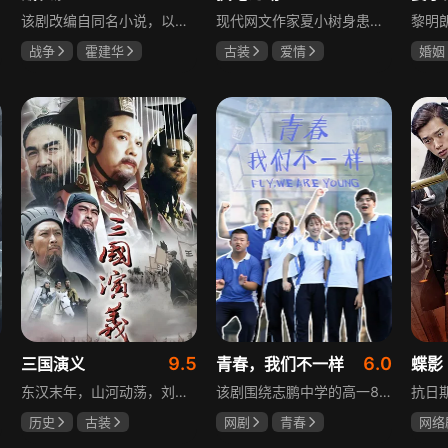
该剧改编自同名小说，以中国近代史上著名的“长沙会战”为背景，借由长沙城一户普通胡姓人家在战争中的命运浮沉，展现战火的无情以及在日军铁蹄侵略下中华儿女奋起抗战的不屈精神。1938年10月日军攻陷武汉，长沙危在旦夕，城中茶园巷的胡家人在孙女婿薛君山的支持下，为最宠爱的龙凤胎湘湘和小满安排退路。薛君山先将湘湘介绍给留洋归来保卫长沙的顾清明，可惜二人一见面便势同水火，薛君山只好另选人家。湘湘订婚当日，蒋介石密令火烧长沙，因指挥失当酿成巨大灾难，繁华古城毁于一旦，很多人包括湘湘的未婚夫一家被活活烧死。焦土上，各地英雄儿女齐聚长沙，和湖南人民一起阻挡敌人铁蹄，胡家人也在劫难中演绎了一幕幕悲欢离合。
现代网文作家夏小树身患绝症，临终前未能完成最后一部长篇小说，带着遗憾离世，却意外穿越进自己笔下的世界，成为书中的明月公主。夏小树步步为营，一次次改写危机。当夏小树耗尽预知，失去剧本掌控，她和萧景琰的命运急转直下。萧景琰被逼另娶他人，两人被迫私奔，却在曙光初现时遭遇追兵——夏小树中箭身亡，萧景琰抱着她痛不欲生。十年后，登基为帝的萧景琰在上元灯会上，遇见一个提着兔子灯的姑娘，与当年的明月一模一样……
战争
霍建华
古装
爱情
婚姻
杨紫
任程伟
夏小树
萧景琰
刘恺
关智
9.5
6.0
三国演义
青春，我们不一样
蝶影
东汉末年，山河动荡，刘汉王朝气数将尽。内有十常侍颠倒黑白、祸乱朝纲，外有张氏兄弟高呼“苍天已死，黄巾当立”的口号，掀起浩大的农民起义，一时间狼烟四起，刘家朝廷宛如大厦将倾，岌岌可危。正所谓乱世出英雄，曹操、公孙瓒、袁术、袁绍、吕布、刘备、孙策、关羽、张飞、诸葛亮等各路豪杰不断涌现，从群雄逐鹿到赤壁之战，从魏蜀吴三国鼎立到三分归一统，波澜壮阔的三国时代的大幕缓缓拉开，本片根据中国古典名著《三国演义》改编。
该剧围绕志鹏中学的高一8班展开，这个班级是全校成绩垫底，却最讲友谊、最有人情味的集体。新生方一晴自带倒霉光环，因闹肚子晚开学半个月才报道，匆忙中被8班班草夏深骑单车撞到，两人由此结识。教导主任于福因方一晴晚到，将她分到8班并与夏深成为同桌。在夏深的嫌弃中，方一晴开启了自己充满意外的高中生活，剧情围绕校园日常与青春懵懂展开。
历史
古装
网剧
青春
网络
唐国强
孙彦军
叶梓靖
徐源
冯越