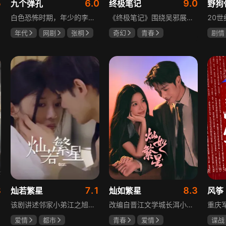
5
6.0
9.0
九个弹孔
终极笔记
野狗
白色恐怖时期，年少的李智信家破人亡后投身革命武装，因作战有勇有谋获“小狼崽子”绰号。他长期率部孤悬敌后，与日寇、反动派对决，多次负伤仍不改初心。凭借坚韧意志，他从游击队员成长为新四军干部、解放军司令员，身上的九个弹孔是他践行革命誓言、见证成长的勋章。
《终极笔记》围绕吴邪展开，他因好奇三叔经历，历险归来收神秘录像带后卷入阴谋，只身闯格尔木疗养院偶遇张起灵等六人组队，在西王母宫发现陨玉，却遇三叔失踪、张起灵失忆。众人寻记忆探张家古楼，因裘德考介入受阻，后联手霍老太再探遭意外，谜团未解，吴邪被迫伪装成三叔，剧情充满冒险与悬疑。
年代
网剧
张桐
奇幻
青春
剧情
何雨虹
李桓
曾舜晞
肖宇梁
宋威
哈妮克孜
田征
8
7.1
8.3
灿若繁星
灿如繁星
风筝
该剧讲述邻家小弟江之旭留学归来，竟成了夏千星的顶头上司。从小管着江之旭、事事压他一头的夏千星无法接受，两人互不服气，在公司内外明争暗斗。江之旭借职位刁难夏千星，夏千星则用姐姐身份压制他，然而夏千星不知道，江之旭拼尽全力坐上这个位子，就是为了陪在她身边保护她。
改编自晋江文学城长洱小说《狭路》，讲述心理学博士林晚星遭遇变故后返乡任教，邂逅顶级教练王法，带领垫底差生逆袭追梦的热血救赎故事。林晚星用“自由式”教育，培养少年们的独立人格，帮他们学会生活、融洽自我、发现所爱、勇于追求，诠释“不远狭路，终见光明”的成长内核。
爱情
都市
青春
爱情
谍战