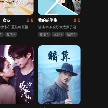
6.8
8.0
，女友
我的前半生
天才少女林知夏性格直接、不善交际，从小没有好友。考入省一中后，她因解题比拼与性格阳光的学霸江逾白相识并成为同桌。作为社交达人的江逾白帮林知夏融入集体交到汤婷婷、段启言、沈负暄、金百慧等朋友，林知夏为表达感谢帮他补习功课，两人渐渐从竞争走向互助，最终成为最好的朋友。俩人还一同解决同学被骗、一起参加社团活动与省数学竞赛，在这个过程中，江逾白对林知夏感情渐深，但只把爱意埋在心里。林知夏被保送复旦后，江逾白准备在毕业之旅对她告白，却因母亲卷入诈骗案而遗憾离开，俩人最终能否冲破阻碍走到一起
讲述35岁全职太太罗子君因丈夫突然离婚陷入人生谷底，带孩子闯入社会，从安逸走向落魄。贺涵作为事业有成的精英，平静生活被罗子君打破，需应对各类突发状况。生活逼迫罗子君重拾骨气，贺涵也收获温暖，二人历经波折，罗子君实现自我成长，贺涵也找到人生新方向，展现都市女性蜕变与情感纠葛。
爱情
剧情
家庭
靳东
薇
胡一天
马伊琍
袁泉
琪