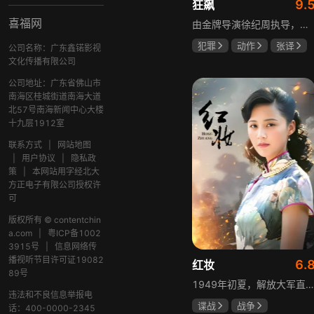
9.
狂飙
喜福网
由金牌导演徐纪周执导，张译、张颂文、李一桐、张志坚、吴刚领衔主演，倪大红、韩童生、李建义特邀主演的中央政法委重点项目。一部扫黑除恶坚决斗争的回忆录，横跨20年的群像叙事全景式展现时代变迁下的黑白较量与复杂人性。
犯罪
动作
张译
公司名称：广东鑫锘影视
张颂文
李一桐
文化传播有限公司
公司地址：广东省佛山市
南海区桂城街道南海大道
北57号南海新闻中心大楼
十九层1912室
联系方式
|
网站地图
|
用户协议
|
隐私政
策
|
本网站用字经北大
方正电子有限公司授权许
可
版权所有 © contentchin
a.com
|
粤ICP备1002
3915号
|
信息网络传
播视听节目许可证19082
6.
红妆
89号
1949年初夏，解放大军直抵上海，国民党国防部保密局的中共地下党员邓家骥奉命撤往台湾，其妻同为地下党的沈荷因临产被留在上海。新中国成立之初，面对敌特的破坏活动，斗争形势严峻，沈荷隐藏真实身份，继续与敌人展开新一轮斗争，在隐秘战线坚守信仰，为新政权的稳定默默奉献。
违法和不良信息举报电
谍战
战争
话：400-0000-2345