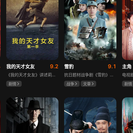
4
9.2
9.1
我的天才女友
雪豹
主角
《我的天才女友》讲述莉拉和莱侬这对好朋友的童年与少年时代。故事从友情开始，描绘女性友情的微妙变化——她们相互支持、妒忌和猜疑，又不断向外拓展，在与外部世界的试探中为自己塑形。莉拉聪明漂亮，莱侬羡慕她的天赋与决断力，两人都视对方为隐秘镜子，暗暗角力，展现女性成长中的复杂关系与自我探寻。
抗日题材战争剧《雪豹》讲述抗日女学生陈怡是一个在革命道路上逐渐成长起来的优秀青年。从慷慨激昂的热血学生，到成熟稳重的革命战士，甚至执行任务的时候还要扮演性格大胆奔放的交际花，打入到敌人内部获取情报。在做情报工作时，与搭档张楚扮假夫妻，多次身陷险境命悬一线。周卫国原本是一名玩世不恭的富家子弟，却不乏热血，抗战时为了保护初恋女友，举枪杀了一名日本人，由此改名换姓走上了革命道路，从国民党中央军校到德国军校，再到回国创建中国第一支特战部队，成为了一个真正的传奇英雄。
剧情
战争
文章
剧情
伊利莎·德尔·吉尼欧
陶飞霏
朱杰
刘浩
卢多维卡·纳斯提
玛格丽塔·马祖可