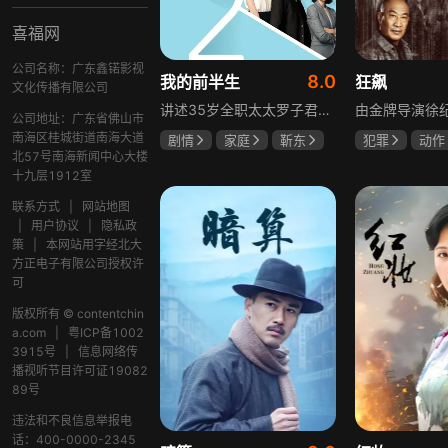
喜福网
公司名称：广东鑫锘影视
8.0
我的前半生
狂飙
文化传播有限公司
讲述35岁全职太太罗子君因丈夫突然离婚陷入人生谷底，带孩子闯入社会，从安逸走向落魄。贺涵作为事业有成的精英，平静生活被罗子君打破，需应对各类突发状况。生活逼迫罗子君重拾骨气，贺涵也收获温暖，二人历经波折，罗子君实现自我成长，贺涵也找到人生新方向，展现都市女性蜕变与情感纠葛。
公司地址：广东省佛山市
南海区桂城街道南海大道
剧情
家庭
靳东
犯罪
动作
北57号南海新闻中心大楼
马伊琍
袁泉
张颂文
李
十九层1912室
联系方式
|
网站地图
|
用户协议
|
隐私政
策
|
本网站用字经北大
方正电子有限公司授权许
可
版权所有 © contentchin
a.com
|
粤ICP备1002
3915号
|
信息网络传
播视听节目许可证19082
89号
违法和不良信息举报电
话：400-0000-2345