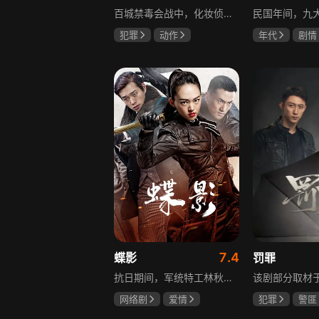
百城禁毒会战中，化妆侦察员宝玉完成任务后迎来更大挑战，他卧底飞城企业，取得董事长田竟的妻子林莺信任，揭露田竟是大毒枭的真相，田竟不仅贩毒，还策划在海域建立毒品基地，宝玉与战友们付出生命代价，最终取得胜利。
犯罪
动作
年代
剧情
张嘉益
林雨申
陈伟霆
张
刘奕君
赵丽颖
7.4
蝶影
罚罪
抗日期间，军统特工林秋雁领命赴上海摧毁日本人的“蝎美人计划”。在暗杀伪政府人员的名单中，她发现昔日恋人张子墨的名字，对上司周天昊的感情也在一次次任务中逐渐变化。一个是身在敌营的旧爱，一个是出生入死的战友，在国恨家仇的时代漩涡里，林秋雁面临爱情抉择，也在屡次情感抉择过程中，逐渐成长为更成熟的谍战人员，在乱世中坚守家国大义。
网络剧
爱情
犯罪
警匪
冯越
魏大勋
黄景瑜
杨