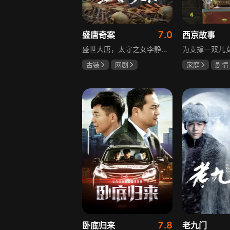
7.0
盛唐奇案
西京故事
盛世大唐，太守之女李静澜天赋异禀，擅验尸断案，与神秘“鬼探”决明、武艺高强的捕快苏御安联手追凶，揭开一桩桩离奇悬案：双生姐妹的生死置换、跨越十七年的书生冤案、雅集会上的连环仪式杀人等。在迷雾与鲜血中，李静澜与决明暗生情愫，彼此扶持，坚守心中正道，挣脱宿命桎梏。盛世灯火之下，他们以智慧与勇气涤荡污浊，书写下一段守护正义与清明的传奇。
古装
网剧
家庭
剧情
何泓姗
李菲
张国强
陈
何泊远
石安妮
7.8
卧底归来
老九门