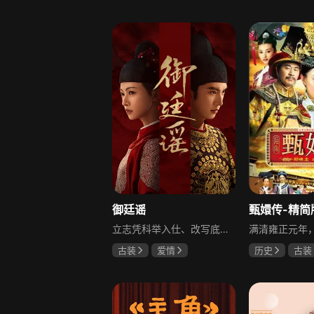
柳云龙
罗海琼
于荣光
秋
李小冉
朱晓渔
御廷谣
甄嬛传-精简
立志凭科举入仕、改写底层命运的孤女孟廷辉因意外结识微服私访的少年新帝英寡，二人联手铲除沙州官匪，英寡赏识其胆识智谋，暗中助力她赴京赶考。孟廷辉入京后遭科举舞弊构陷，凭智勇自证清白，被英寡破格任命为察闻院主事，清查虎啸帮、晚香阁等黑恶势力，逐步牵出血月会复国阴谋与朝堂权斗。二人从君臣知己渐生情愫，历经身世谜团、朝堂阻力与边境战乱，最终平定叛乱、整肃朝纲，携手共护江山万民。
古装
爱情
历史
古装
陈哲远
吴谨言
陈建斌
蔡
吕行