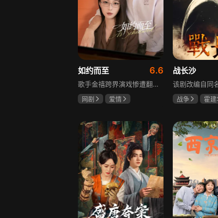
6.6
如约而至
战长沙
歌手金禧跨界演戏惨遭翻车，全网群嘲演技拉胯！不服输的他另辟蹊径，转行试水音乐剧，誓要逆袭打脸。机缘巧合下，他对高冷硬核的金牌音乐剧导演宁瑾一见心动，两人意外留下暧昧一吻，转头试镜现场再度狭路相逢。 宁瑾本就抵触偶像跨界，对半路空降的流量新人金禧百般严苛，花式魔鬼训练轮番上线。金禧顶住剧团前辈排挤、同行暗算、舆论刁难等重重危机，日夜苦练打磨演技，慢慢褪去偶像光环、解锁真实自我，一点点打动高冷导演和剧团众人。 一路走来，二人历经误会争执、事业危机、亲情心结、分手磨合多重考验，在并肩拯救濒临倒闭的剧团、携手打磨《倩女幽魂》剧目、共渡舞台难关的过程中，情愫渐生、双向治愈。最终剧目首演大获成功，叛逆
网剧
爱情
战争
霍建
吴俊霆
赵尧珂
杨紫
任程
高晓攀