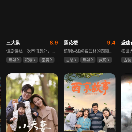
1
8.9
9.4
三大队
莲花楼
盛唐
该剧讲述一次审讯意外，三大队刑警程兵入狱服刑，队友受牵连脱警、降职，曾经的警界精英三大队分崩离析。十年牢狱，程兵重获自由，失去一切，而案件的犯罪嫌疑人王大勇依旧在逃。穿一天警服，终身是正义，不甘化作执着，利刃再次出鞘，程兵和三大队的兄弟重新集结踏上追凶之路，在孤独漫长的旅途中配合警方千里追凶，也在这苦行僧一样的历程中重新找到人生的坐标和生命的意义。本片根据原载于“网易人间”作者深蓝的《请转告局长，三大队任务完成》改编。
该剧讲述闻名武林的四顾门门主李相夷在一次大战后身受重伤，从此退隐江湖成为淡泊名利的“假神医”李莲花。他遇到新交方多病与旧敌笛飞声后，重新卷入江湖。江湖暗流涌动，疑团扑朔迷离，抽丝剥茧方能断出真相，一段荡气回肠的侠义情即将热血展开，展现了侠义、探案与江湖恩怨交织的精彩故事。
悬疑
犯罪
秦昊
古装
悬疑
成毅
古装
李乃文
陈明昊
曾舜晞
肖顺尧
何泓
何泊