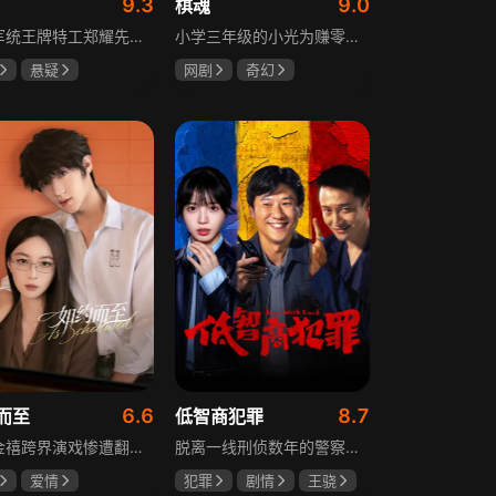
9.3
9.0
棋魂
重庆军统王牌特工郑耀先实为潜伏的中共特工“风筝”，上线牺牲后他与组织失联，解放后化名周志乾继续提供情报。身份证实后他仍协助破获特务案，三十年情报生涯中他遭敌人追杀、妻离子散，为国家牺牲是他的人生价值。
小学三年级的小光为赚零用钱到爷爷家寻宝，偶然翻出旧棋盘，接触棋盘的一瞬间，附身棋盘中的棋士褚嬴的灵魂进入了小光体内。后来小光在学校围棋会所结识少年天才小亮，为测试褚嬴实力，小光贸然与小亮对弈并小胜，他误以为褚嬴棋力平平，小亮却大受打击。数日后小亮再次挑战，再次惨败在褚嬴手下，二人从此成了相爱相杀的棋坛宿敌。在褚嬴指导下，小光进步神速，逐渐对围棋产生兴趣，最终在全国大赛与小亮激战中，褚嬴下出绝妙一局，小光却看出更高一着，终于在自己努力、褚嬴帮助和与小亮的磨练中，独立对弈，燃起真正的棋魂。
悬疑
网剧
奇幻
龙
罗海琼
胡先煦
张超
冉
郝富申
6.6
8.7
而至
低智商犯罪
歌手金禧跨界演戏惨遭翻车，全网群嘲演技拉胯！不服输的他另辟蹊径，转行试水音乐剧，誓要逆袭打脸。机缘巧合下，他对高冷硬核的金牌音乐剧导演宁瑾一见心动，两人意外留下暧昧一吻，转头试镜现场再度狭路相逢。 宁瑾本就抵触偶像跨界，对半路空降的流量新人金禧百般严苛，花式魔鬼训练轮番上线。金禧顶住剧团前辈排挤、同行暗算、舆论刁难等重重危机，日夜苦练打磨演技，慢慢褪去偶像光环、解锁真实自我，一点点打动高冷导演和剧团众人。 一路走来，二人历经误会争执、事业危机、亲情心结、分手磨合多重考验，在并肩拯救濒临倒闭的剧团、携手打磨《倩女幽魂》剧目、共渡舞台难关的过程中，情愫渐生、双向治愈。最终剧目首演大获成功，叛逆
脱离一线刑侦数年的警察张一昂，因省厅匿名举报信被派往三江口调查。他刚到就遇刑警队长被害，洗清嫌疑时意外抓获连环杀人案凶手，迅速建立声望。张一昂锁定当地富商周荣团伙，蠢贼间勾心斗角的蝴蝶效应助警方屡建奇功，最终查明同僚遇害真相，让真凶落网。剧集以喜剧风格展现刑侦故事，充满黑色幽默。
爱情
犯罪
剧情
王骁