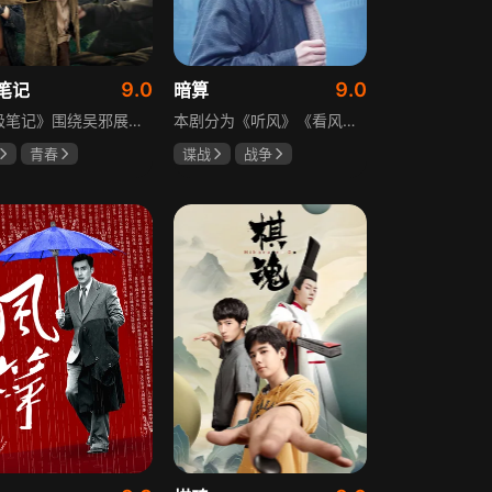
9.0
9.0
笔记
暗算
《终极笔记》围绕吴邪展开，他因好奇三叔经历，历险归来收神秘录像带后卷入阴谋，只身闯格尔木疗养院偶遇张起灵等六人组队，在西王母宫发现陨玉，却遇三叔失踪、张起灵失忆。众人寻记忆探张家古楼，因裘德考介入受阻，后联手霍老太再探遭意外，谜团未解，吴邪被迫伪装成三叔，剧情充满冒险与悬疑。
本剧分为《听风》《看风》和《捕风》三个篇章，三者在时间关系及故事上相对独立，又千丝万缕。听风，即无线电侦听者，是一群“靠耳朵打江山”的人，他们的耳朵可以听到天外之音、无声之音、秘密之音。看风，即密码破译的人，是一群“善于神机妙算”的人，他们的慧眼可以识破天机、释读天书、看阅无字之书。捕风，即我党地下工作者，在国民党大肆实施白色恐怖时期，他们是牺牲者更是战斗者，乔装打扮深入虎穴，迎风而战，为缔造共和国立下不朽的丰功伟业。
青春
谍战
战争
晞
肖宇梁
柳云龙
祝希娟
克孜
高明