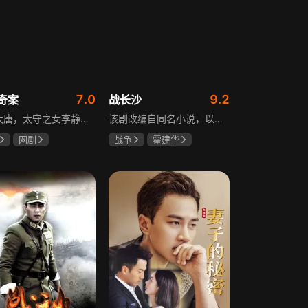
7.0
9.2
奇案
战长沙
盛世大唐，太守之女李静澜天赋异禀，擅验尸断案，与神秘“鬼探”决明、武艺高强的捕快苏御安联手追凶，揭开一桩桩离奇悬案：双生姐妹的生死置换、跨越十七年的书生冤案、雅集会上的连环仪式杀人等。在迷雾与鲜血中，李静澜与决明暗生情愫，彼此扶持，坚守心中正道，挣脱宿命桎梏。盛世灯火之下，他们以智慧与勇气涤荡污浊，书写下一段守护正义与清明的传奇。
该剧改编自同名小说，以中国近代史上著名的“长沙会战”为背景，借由长沙城一户普通胡姓人家在战争中的命运浮沉，展现战火的无情以及在日军铁蹄侵略下中华儿女奋起抗战的不屈精神。1938年10月日军攻陷武汉，长沙危在旦夕，城中茶园巷的胡家人在孙女婿薛君山的支持下，为最宠爱的龙凤胎湘湘和小满安排退路。薛君山先将湘湘介绍给留洋归来保卫长沙的顾清明，可惜二人一见面便势同水火，薛君山只好另选人家。湘湘订婚当日，蒋介石密令火烧长沙，因指挥失当酿成巨大灾难，繁华古城毁于一旦，很多人包括湘湘的未婚夫一家被活活烧死。焦土上，各地英雄儿女齐聚长沙，和湖南人民一起阻挡敌人铁蹄，胡家人也在劫难中演绎了一幕幕悲欢离合。
网剧
战争
霍建华
姗
李菲
杨紫
任程伟
远