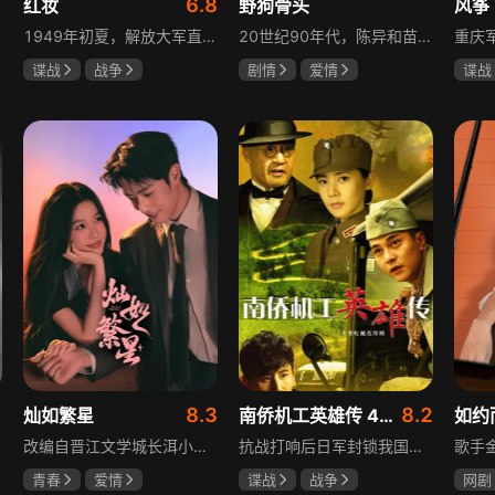
1
6.8
红妆
野狗骨头
风筝
1949年初夏，解放大军直抵上海，国民党国防部保密局的中共地下党员邓家骥奉命撤往台湾，其妻同为地下党的沈荷因临产被留在上海。新中国成立之初，面对敌特的破坏活动，斗争形势严峻，沈荷隐藏真实身份，继续与敌人展开新一轮斗争，在隐秘战线坚守信仰，为新政权的稳定默默奉献。
20世纪90年代，陈异和苗靖因父母相识结缘，从充满敌意到彼此依靠，后因家庭变故不得不相依为命。大学时苗靖告白，陈异却因纵火案逼她离开藤城。多年后重逢，陈异为保护苗靖以身入局，两人并肩对抗走私团伙，最终陈异告白，两人终成眷属。
谍战
战争
剧情
爱情
谍战
张歆艺
宋威龙
张婧仪
柳云
田征
李小
1
8.3
8.2
灿如繁星
南侨机工英雄传 43集版
如约
改编自晋江文学城长洱小说《狭路》，讲述心理学博士林晚星遭遇变故后返乡任教，邂逅顶级教练王法，带领垫底差生逆袭追梦的热血救赎故事。林晚星用“自由式”教育，培养少年们的独立人格，帮他们学会生活、融洽自我、发现所爱、勇于追求，诠释“不远狭路，终见光明”的成长内核。
抗战打响后日军封锁我国运输路线，神鼓滇缅公路撑起抗战后勤补给，因急缺司机和技工，三千余名南洋华侨毅然归国共赴国难。方家兄弟是典型代表，大哥方天海表面投靠日军实为中共地下工作者，委曲求全游走生死间；弟弟方千树从纨绔子弟成长为抗日战士。剧集以真实历史为背景，展现华侨爱国情怀与民族大义。
青春
爱情
谍战
战争
网剧