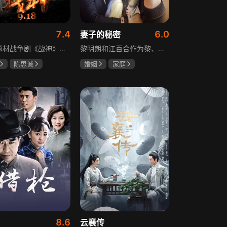
7.4
6.0
妻子的秘密
抗战题材战争剧《战神》讲述太行山一带，八路军游击队司令龙大谷骁勇善战、机智过人，15岁就参加了红军，身经百战，被军中将士们奉为“战神”。抗日战争爆发前，龙大谷因在抗大学习期间为替警卫员李广出头，一时冲动出手打了同期学员张道平，受了处分。以至于在红军缩编为八路军之时，龙大谷从原来的红军副师长降为游击队司令，随行上任的只有警卫员李广和参谋刘水泉二人，以及上级领导田烽给他的五十块大洋。即便如此，龙大谷依然不屈不挠，硬是在山西这块热土上平地拉起一支敢打、能拼、必胜，号称“龙支队”的作战队伍，凭借丰富的作战经验打赢了一场又一场的恶战，威震敌方！
黎明朗和江百合作为黎、江两大集团的继承人，即将订婚，一场完美婚姻却在一日之间沦为悲剧前奏。订婚当日变故夺去百合父母生命，她临危受命挑起江氏重担，明朗不顾家人反对将她接进黎家。黎母想赶走百合，秘书宁夏誓夺回明朗，大哥黎天图谋篡夺黎氏家产，三个家庭命运就此牵动。千万巨债、身世之谜、婆媳之争、丧子之痛等接踵而至，明朗与百合的爱情历经重重危机，迷失的错爱能否被真情指引。
陈思诚
婚姻
家庭
坤
于荣光
刘恺威
赵丽颖
关智斌
8.6
云襄传