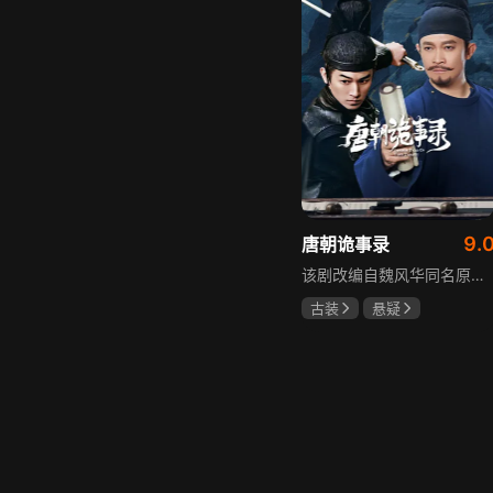
9.
唐朝诡事录
该剧改编自魏风华同名原著，讲述繁华大唐盛世下发生的一系列奇闻异事。长安金吾卫中郎将卢凌风与狄公亲传弟子苏无名携手，共破《长安红茶》《石桥图》等九个诡异案件，从新娘失踪案到宫廷秘闻，从朝堂到乡间，他们在破案过程中相互了解，逐渐成长，共同守护苍生，担负起挽救社稷于危急的使命。
古装
悬疑
杨旭文
杨志刚
郜思雯