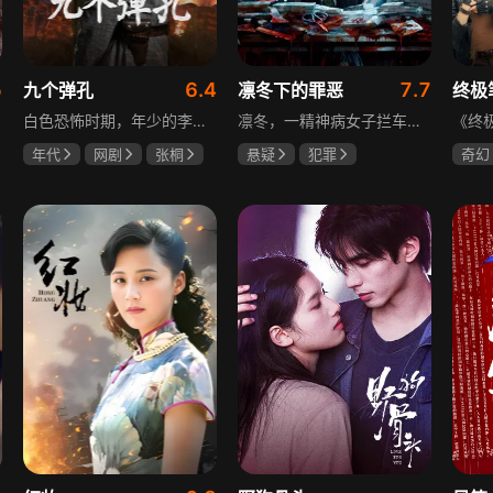
5
6.4
7.7
九个弹孔
凛冬下的罪恶
终极
白色恐怖时期，年少的李智信家破人亡后投身革命武装，因作战有勇有谋获“小狼崽子”绰号。他长期率部孤悬敌后，与日寇、反动派对决，多次负伤仍不改初心。凭借坚韧意志，他从游击队员成长为新四军干部、解放军司令员，身上的九个弹孔是他践行革命誓言、见证成长的勋章。
凛冬，一精神病女子拦车报案，称丈夫杀人，刑警沈栋梁吴红兵由此揭开系列碎尸案真相。然而风浪未平，储蓄所抢劫杀人案，少女失踪案，流窜抢车案接连发生，沈栋梁与吴红兵追凶之际，竟牵出改变二人命运的人性悲剧。
年代
网剧
张桐
悬疑
犯罪
奇幻
何雨虹
李桓
吴昊宸
张睿
曾舜
王大奇
哈妮