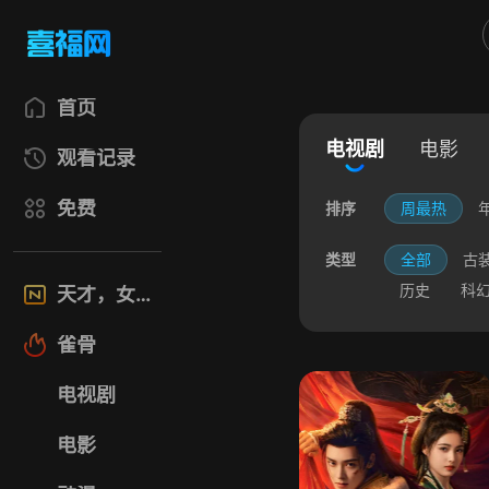
首页
电视剧
电影
观看记录
免费
排序
周最热
类型
全部
古
历史
科
天才，女友
雀骨
电视剧
电影