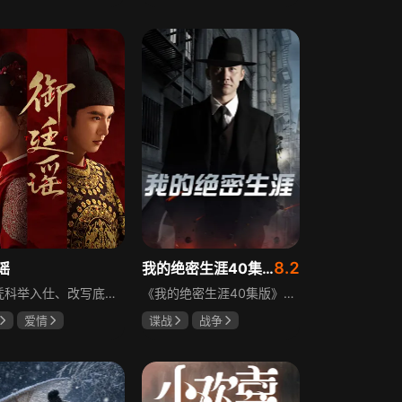
霆
赵尧珂
田曦薇
王传君
攀
8.2
谣
我的绝密生涯40集版
立志凭科举入仕、改写底层命运的孤女孟廷辉因意外结识微服私访的少年新帝英寡，二人联手铲除沙州官匪，英寡赏识其胆识智谋，暗中助力她赴京赶考。孟廷辉入京后遭科举舞弊构陷，凭智勇自证清白，被英寡破格任命为察闻院主事，清查虎啸帮、晚香阁等黑恶势力，逐步牵出血月会复国阴谋与朝堂权斗。二人从君臣知己渐生情愫，历经身世谜团、朝堂阻力与边境战乱，最终平定叛乱、整肃朝纲，携手共护江山万民。
《我的绝密生涯40集版》以1931年东北为背景，苏联特使引发暗杀行动，商人关郁达卷入被重伤失踪，妻子谭梓君带家人在新京安顿。八年后关郁达打入日本特务机关为我党提供情报，与谭梓君相遇却因身份不能相认，谭梓君心中充满怀疑。
爱情
谍战
战争
远
吴谨言
黄志忠
左小青
吴刚