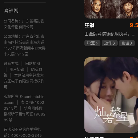
喜福网
公司名称：广东鑫锘影视
9.
狂飙
文化传播有限公司
由金牌导演徐纪周执导，张译、张颂文、李一桐、张志坚、吴刚领衔主演，倪大红、韩童生、李建义特邀主演的中央政法委重点项目。一部扫黑除恶坚决斗争的回忆录，横跨20年的群像叙事全景式展现时代变迁下的黑白较量与复杂人性。
公司地址：广东省佛山市
南海区桂城街道南海大道
犯罪
动作
张译
北57号南海新闻中心大楼
张颂文
李一桐
十九层1912室
联系方式
|
网站地图
|
用户协议
|
隐私政
策
|
本网站用字经北大
方正电子有限公司授权许
可
版权所有 © contentchin
a.com
|
粤ICP备1002
3915号
|
信息网络传
播视听节目许可证19082
89号
违法和不良信息举报电
话：400-0000-2345