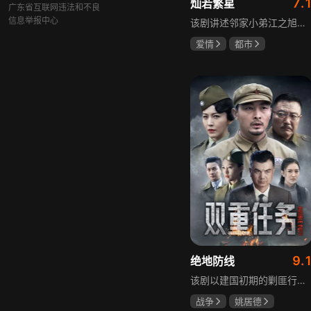
7.
灿若繁星
广东省互联网违法和不良
信息举报中心
该剧讲述邻家小弟江之旭留学归来，竟成了夏千星的顶头上司。从小管着江之旭、事事压他一头的夏千星无法接受，两人互不服气，在公司内外明争暗斗。江之旭借职位刁难夏千星，夏千星则用姐姐身份压制他，然而夏千星不知道，江之旭拼尽全力坐上这个位子，就是为了陪在她身边保护她。
爱情
都市
孙妍恩
曹景皓
毕雪
9.
绝地防线
该剧以建国初期的剿匪行动为背景，讲述中国人民解放军西线小分队追击黑山寺国民党残部的故事。小分队在执行任务过程中，严格遵照上级指示，既要完成军事目标，又全力保护沿途百姓的生命财产安全，同时对残部人员采取劝降与救治相结合的策略。最终，小分队成功控制了区域内的疫情，救出了愿意投诚的士兵，圆满完成了剿匪解救任务，展现了解放军的优良作风与使命担当。
战争
姚居德