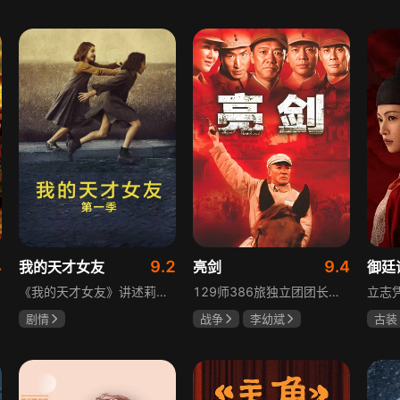
陈靖可
虞书欣
于荣光
秋瓷炫
吴俊
马伯骞
朱晓渔
高晓
4
9.2
9.4
我的天才女友
亮剑
御廷
《我的天才女友》讲述莉拉和莱侬这对好朋友的童年与少年时代。故事从友情开始，描绘女性友情的微妙变化——她们相互支持、妒忌和猜疑，又不断向外拓展，在与外部世界的试探中为自己塑形。莉拉聪明漂亮，莱侬羡慕她的天赋与决断力，两人都视对方为隐秘镜子，暗暗角力，展现女性成长中的复杂关系与自我探寻。
129师386旅独立团团长李云龙敢想敢干、不按规矩办事，脾气火爆性格直爽，带领独立团展现出敢于拼杀的劲头，接连击败坂田连队、山崎大队、山本部队，名声大噪却因屡次犯规遭贬斥。抗战时期他与国军358团团长楚云飞惺惺相惜，徐蚌会战中一较高下双双重伤，养病期间李云龙与护士田雨相恋，两人及亲人战友历经国家沧桑巨变。
剧情
战争
李幼斌
古装
伊利莎·德尔·吉尼欧
童蕾
何政军
陈哲
卢多维卡·纳斯提
吕行
玛格丽塔·马祖可