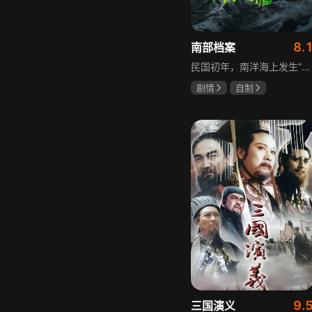
8.
南部档案
民国初年，南洋海上发生“水鬼望乡”离奇命案，张家外派调查神秘事务的南部档案馆坐办张海盐、张海虾二人搭档亲往调查，却意外卷入了一个用于猎杀海外张家人的绝命死局。张海虾以自己的死谋局求解，送张海盐上了“南安号”巨轮回厦城以图他能够有一线生机，但这趟波澜诡谲的航程似乎才刚刚起航，一手遮天的军阀大佬、单纯执着的少年账房、还有十年未见的至亲故人……张海盐独自面对着接踵而至的意外，而当他踏上厦城的那一刻，真正属于两个少年的命运才初初开始转动。
剧情
自制
张新成
丁禹兮
姜珮瑶
9.
三国演义