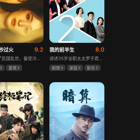
9.2
8.0
秒过火
我的前半生
讲述了民国乱世，备受冷眼的世家少爷慕容清峄与饱受苦难的复仇孤女任素素阴差阳错结缘相识，却因误会含恨而别。两人再重逢，却身份错位，陷入爱恨交织的极限拉扯中。二人历经世事波折与生离死别，最后携手直面乱世危局。
讲述35岁全职太太罗子君因丈夫突然离婚陷入人生谷底，带孩子闯入社会，从安逸走向落魄。贺涵作为事业有成的精英，平静生活被罗子君打破，需应对各类突发状况。生活逼迫罗子君重拾骨气，贺涵也收获温暖，二人历经波折，罗子君实现自我成长，贺涵也找到人生新方向，展现都市女性蜕变与情感纠葛。
爱情
剧情
家庭
靳东
然
张凌赫
马伊琍
袁泉