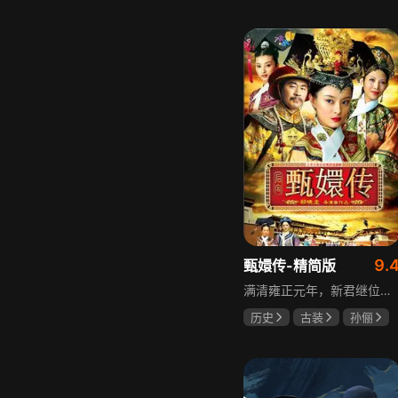
邵思涵
刘立胜
9.
甄嬛传-精简版
满清雍正元年，新君继位后朝堂看似祥和实则暗流涌动，后宫华妃与皇后分庭抗礼，各方势力裹挟其中凶险异常，太后主持选秀拉开帷幕，大理寺少卿甄远道长女甄嬛意外得雍正赏识步入皇宫，在皇后与华妃的夹击下，甄嬛小心周旋忍辱负重，不得不用智慧保护自己，一次次卷入残酷宫闱斗争。
历史
古装
孙俪
陈建斌
蔡少芬