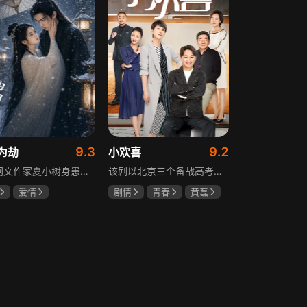
9.3
9.2
为劫
小欢喜
现代网文作家夏小树身患绝症，临终前未能完成最后一部长篇小说，带着遗憾离世，却意外穿越进自己笔下的世界，成为书中的明月公主。夏小树步步为营，一次次改写危机。当夏小树耗尽预知，失去剧本掌控，她和萧景琰的命运急转直下。萧景琰被逼另娶他人，两人被迫私奔，却在曙光初现时遭遇追兵——夏小树中箭身亡，萧景琰抱着她痛不欲生。十年后，登基为帝的萧景琰在上元灯会上，遇见一个提着兔子灯的姑娘，与当年的明月一模一样……
该剧以北京三个备战高考的家庭为核心，讲述童文洁与方一凡、宋倩与乔英子、季胜利与季杨杨这几组亲子，在升学压力下，围绕成绩、陪伴、沟通等问题产生的矛盾与磨合，展现了中年家长与青春期孩子共同成长的温馨故事。
爱情
剧情
青春
黄磊
树
萧景琰
海清
陶虹