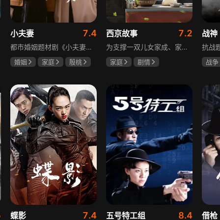
1
7.4
7.2
小夫妻
西京故事
战神
都市婚姻题材剧《小夫妻》围绕经营十年婚姻的周全与车莉展开，原本家庭美满的二人突遭变故：周全怀才不遇还意外被裁员，车莉则被迫赶鸭子上架仓促创业，不可预期的生活变动让他们的婚姻陷入僵局。而立之年的两人，在现实压力与情感拉扯中挣扎，面临诸多矛盾与考验，他们能否重新调整生活节奏，修复婚姻关系，回到幸福生活的轨道，是该剧的核心看点。
为支撑一双儿女家成、家秀的“求学大业”，一家之主罗天福携妻子慧娟进了西京城。在西京城里，罗天福见证了身边的小人物们在大城市的生存之难，自身也经历了种种艰辛：饼铺生意屡屡受挫，妻子慧娟不满他“固执守旧”的经营方式闹起分居，儿子家成无法适应从乡村到城市的生活状况不断离校出走，重重打击不断袭来，使他头一次对自己坚守多年的人生观和价值观产生怀疑。自己这样做究竟是对是错，城市是不是真的不适合他这种“坚持老一套”的人生存。女儿家秀的支持鼓励使罗天福重拾信心，那些曾经接受罗天福帮助的人也反过来帮助他，纠缠不清的矛盾随之一一化解。罗家人终于在西京这座大城扎下了根，向着美好的未来继续前行。该剧围绕农村家庭在城市的奋斗历程展开，展现了小人物的坚韧与善良，充满了励志色彩与现实关怀。
婚姻
家庭
殷桃
家庭
剧情
战争
郭京飞
齐溪
张国强
陈小艺
王丽
石安妮
5
7.4
8.4
蝶影
五号特工组
借枪