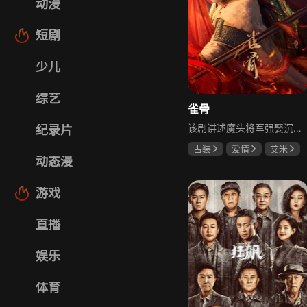
动漫
短剧
少儿
综艺
雀骨
该剧讲述魔头将军强娶沉迷机关术的财迷假千金，两人从契约夫妻起步，在生死局中互扒马甲，爱意与杀意交织共生。过程中他们揭露朝堂阴谋，破解生死乱局，最终共同守护家国太平，融合了权谋、爱情、冒险等多重元素，情节跌宕起伏。
纪录片
古装
爱情
艾米
动态漫
侯明昊
马秋元
游戏
直播
娱乐
体育