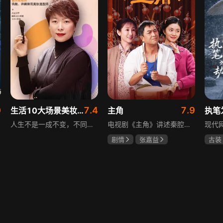
0
7.4
7.9
生活10大场景美妆秘籍
主角
执笔
人生不是一成不变，不同的场合不同的角色，适宜的妆容造型往往能帮助人们建立自信、破冰社交，开启一个良好开端，做到事半功倍。姜月辉老师亲自打造的《10大生活场景角色妆容课程》，将针对不同的生活场景和角色需求，教授相应的妆容造型技巧，让学员轻松驾驭每个人生角色，打造出适合自己的妆容，提升个人形象和气质。
电视剧《主角》讲述秦腔名伶忆秦娥阴差阳错被舅舅胡三元带入剧团，历经近半个世纪兴衰起伏，从牧羊女成长为一代秦腔名伶的故事，剧集以秦腔发展为脉络映射大历史起落，反映中国社会四十年变迁中普通人的情感生活与命运，展现传统艺术传承与时代变迁的交织。
剧情
张嘉益
古装
刘浩存
秦海璐
夏小