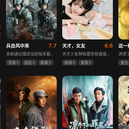
7.7
6.6
兵自风中来
天才，女友
这一
本剧通过描述当前陆军最具新型作战特色的特战、空突、侦察、信息等代表性兵种的官兵练兵备战，在历次实战演习中磨砺意志技能、逐渐形成新质作战能力等故事，反映了某集团军党委坚决落实习主席新时代强军思想，着眼打造一流陆军，谋划转型，大力推进战斗力建设的历史担当，浓缩了陆军官兵改革面前备战打仗矢志强军的铁血追求、展现了新时代陆军官兵积极投身军队转型的全新风貌，是一部融合备战打仗、青春成长励志、英雄主义传承，同时将军人荣誉、使命、爱情熔为一炉的军事题材正能量大剧。
天才少女林知夏性格直接、不善交际，从小没有好友。考入省一中后，她因解题比拼与性格阳光的学霸江逾白相识并成为同桌。作为社交达人的江逾白帮林知夏融入集体交到汤婷婷、段启言、沈负暄、金百慧等朋友，林知夏为表达感谢帮他补习功课，两人渐渐从竞争走向互助，最终成为最好的朋友。俩人还一同解决同学被骗、一起参加社团活动与省数学竞赛，在这个过程中，江逾白对林知夏感情渐深，但只把爱意埋在心里。林知夏被保送复旦后，江逾白准备在毕业之旅对她告白，却因母亲卷入诈骗案而遗憾离开，俩人最终能否冲破阻碍走到一起
军旅
励志
欧豪
剧情
爱情
复仇
蓝盈莹
丁勇岱
田曦薇
胡一天
王楚
厉嘉琪
毛孩