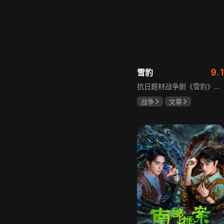
9.
雪豹
抗日题材战争剧《雪豹》讲述抗日女学生陈怡是一个在革命道路上逐渐成长起来的优秀青年。从慷慨激昂的热血学生，到成熟稳重的革命战士，甚至执行任务的时候还要扮演性格大胆奔放的交际花，打入到敌人内部获取情报。在做情报工作时，与搭档张楚扮假夫妻，多次身陷险境命悬一线。周卫国原本是一名玩世不恭的富家子弟，却不乏热血，抗战时为了保护初恋女友，举枪杀了一名日本人，由此改名换姓走上了革命道路，从国民党中央军校到德国军校，再到回国创建中国第一支特战部队，成为了一个真正的传奇英雄。
战争
文章
陶飞霏
朱杰