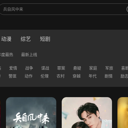
动漫
综艺
短剧
年度最热
最新上线
装
爱情
战争
谍战
罪案
悬疑
家庭
军旅
喜
幻
警匪
动作
伦理
农村
穿越
年代
剧情
励