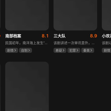
0
8.1
8.9
南部档案
三大队
小欢
民国初年，南洋海上发生“水鬼望乡”离奇命案，张家外派调查神秘事务的南部档案馆坐办张海盐、张海虾二人搭档亲往调查，却意外卷入了一个用于猎杀海外张家人的绝命死局。张海虾以自己的死谋局求解，送张海盐上了“南安号”巨轮回厦城以图他能够有一线生机，但这趟波澜诡谲的航程似乎才刚刚起航，一手遮天的军阀大佬、单纯执着的少年账房、还有十年未见的至亲故人……张海盐独自面对着接踵而至的意外，而当他踏上厦城的那一刻，真正属于两个少年的命运才初初开始转动。
该剧讲述一次审讯意外，三大队刑警程兵入狱服刑，队友受牵连脱警、降职，曾经的警界精英三大队分崩离析。十年牢狱，程兵重获自由，失去一切，而案件的犯罪嫌疑人王大勇依旧在逃。穿一天警服，终身是正义，不甘化作执着，利刃再次出鞘，程兵和三大队的兄弟重新集结踏上追凶之路，在孤独漫长的旅途中配合警方千里追凶，也在这苦行僧一样的历程中重新找到人生的坐标和生命的意义。本片根据原载于“网易人间”作者深蓝的《请转告局长，三大队任务完成》改编。
剧情
自制
悬疑
犯罪
秦昊
剧情
张新成
丁禹兮
李乃文
陈明昊
海清
姜珮瑶