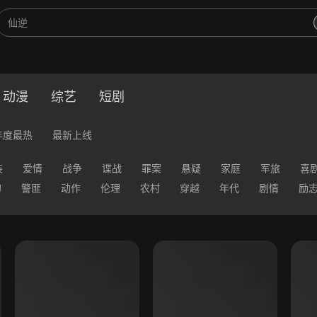
动漫
综艺
短剧
年度最热
最新上线
装
爱情
战争
谍战
罪案
悬疑
家庭
军旅
喜
幻
警匪
动作
伦理
农村
穿越
年代
剧情
励