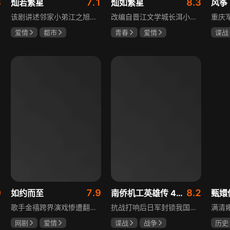
8
7.1
8.3
灿若繁星
灿如繁星
风筝
该剧讲述邻家小弟江之旭留学归来，竟成了夏千星的顶头上司。从小管着江之旭、事事压他一头的夏千星无法接受，两人互不服气，在公司内外明争暗斗。江之旭借职位刁难夏千星，夏千星则用姐姐身份压制他，然而夏千星不知道，江之旭拼尽全力坐上这个位子，就是为了陪在她身边保护她。
改编自晋江文学城长洱小说《狭路》，讲述心理学博士林晚星遭遇变故后返乡任教，邂逅顶级教练王法，带领垫底差生逆袭追梦的热血救赎故事。林晚星用“自由式”教育，培养少年们的独立人格，帮他们学会生活、融洽自我、发现所爱、勇于追求，诠释“不远狭路，终见光明”的成长内核。
爱情
都市
青春
爱情
谍战
孙妍恩
曹景皓
陈靖可
虞书欣
柳云
毕雪
马伯骞
李小
0
7.9
8.2
如约而至
南侨机工英雄传 43集版
甄嬛
歌手金禧跨界演戏惨遭翻车，全网群嘲演技拉胯！不服输的他另辟蹊径，转行试水音乐剧，誓要逆袭打脸。机缘巧合下，他对高冷硬核的金牌音乐剧导演宁瑾一见心动，两人意外留下暧昧一吻，转头试镜现场再度狭路相逢。宁瑾本就抵触偶像跨界，对半路空降的流量新人金禧百般严苛，花式魔鬼训练轮番上线。金禧顶住剧团前辈排挤、同行暗算、舆论刁难等重重危机，日夜苦练打磨演技，慢慢褪去偶像光环、解锁真实自我，一点点打动高冷导演和剧团众人。一路走来，二人历经误会争执、事业危机、亲情心结、分手磨合多重考验，在并肩拯救濒临倒闭的剧团、携手打磨《倩女幽魂》剧目、共渡舞台难关的过程中，情愫渐生、双向治愈。最终剧目首演大获成功，叛逆
抗战打响后日军封锁我国运输路线，神鼓滇缅公路撑起抗战后勤补给，因急缺司机和技工，三千余名南洋华侨毅然归国共赴国难。方家兄弟是典型代表，大哥方天海表面投靠日军实为中共地下工作者，委曲求全游走生死间；弟弟方千树从纨绔子弟成长为抗日战士。剧集以真实历史为背景，展现华侨爱国情怀与民族大义。
网剧
爱情
谍战
战争
历史