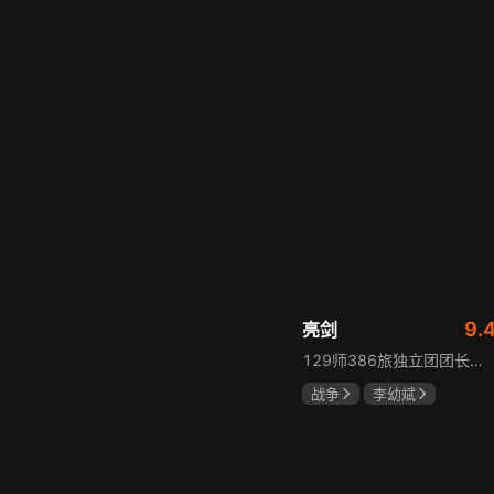
胡先煦
张超
郝富申
9.
亮剑
129师386旅独立团团长李云龙敢想敢干、不按规矩办事，脾气火爆性格直爽，带领独立团展现出敢于拼杀的劲头，接连击败坂田连队、山崎大队、山本部队，名声大噪却因屡次犯规遭贬斥。抗战时期他与国军358团团长楚云飞惺惺相惜，徐蚌会战中一较高下双双重伤，养病期间李云龙与护士田雨相恋，两人及亲人战友历经国家沧桑巨变。
战争
李幼斌
童蕾
何政军