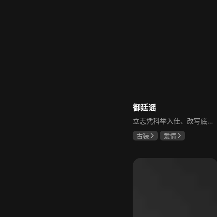
御廷谣
立志凭科举入仕、改写底层命运的孤女孟廷辉因意外结识微服私访的少年新帝英寡，二人联手铲除沙州官匪，英寡赏识其胆识智谋，暗中助力她赴京赶考。孟廷辉入京后遭科举舞弊构陷，凭智勇自证清白，被英寡破格任命为察闻院主事，清查虎啸帮、晚香阁等黑恶势力，逐步牵出血月会复国阴谋与朝堂权斗。二人从君臣知己渐生情愫，历经身世谜团、朝堂阻力与边境战乱，最终平定叛乱、整肃朝纲，携手共护江山万民。
古装
爱情
陈哲远
吴谨言
吕行