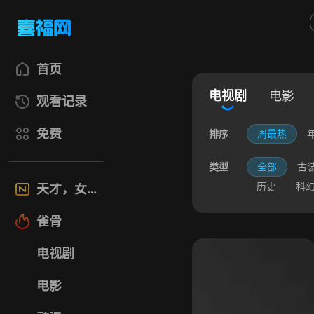
首页
电视剧
电影
观看记录
免费
排序
周最热
类型
全部
古
历史
科
天才，女友
雀骨
电视剧
电影