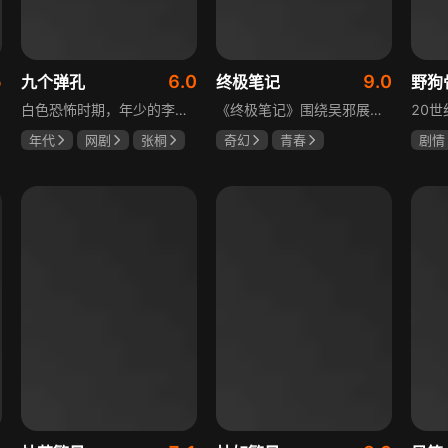
5
6.0
9.0
九个弹孔
终极笔记
野狗
白色恐怖时期，年少的李智信家破人亡后投身革命武装，因作战有勇有谋获“小狼崽子”绰号。他长期率部孤悬敌后，与日寇、反动派对决，多次负伤仍不改初心。凭借坚韧意志，他从游击队员成长为新四军干部、解放军司令员，身上的九个弹孔是他践行革命誓言、见证成长的勋章。
《终极笔记》围绕吴邪展开，他因好奇三叔经历，历险归来收神秘录像带后卷入阴谋，只身闯格尔木疗养院偶遇张起灵等六人组队，在西王母宫发现陨玉，却遇三叔失踪、张起灵失忆。众人寻记忆探张家古楼，因裘德考介入受阻，后联手霍老太再探遭意外，谜团未解，吴邪被迫伪装成三叔，剧情充满冒险与悬疑。
年代
网剧
张桐
奇幻
青春
剧情
何雨虹
李桓
曾舜晞
肖宇梁
宋威
哈妮克孜
田征