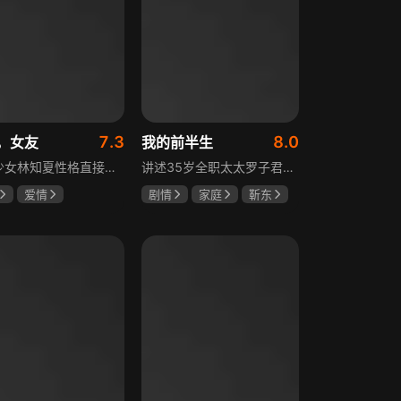
7.3
8.0
，女友
我的前半生
天才少女林知夏性格直接、不善交际，从小没有好友。考入省一中后，她因解题比拼与性格阳光的学霸江逾白相识并成为同桌。作为社交达人的江逾白帮林知夏融入集体交到汤婷婷、段启言、沈负暄、金百慧等朋友，林知夏为表达感谢帮他补习功课，两人渐渐从竞争走向互助，最终成为最好的朋友。俩人还一同解决同学被骗、一起参加社团活动与省数学竞赛，在这个过程中，江逾白对林知夏感情渐生，但只把爱意埋在心里。林知夏被保送复旦后，江逾白准备在毕业之旅对她告白，却因母亲卷入诈骗案而遗憾离开，俩人最终能否冲破阻碍走到一起
讲述35岁全职太太罗子君因丈夫突然离婚陷入人生谷底，带孩子闯入社会，从安逸走向落魄。贺涵作为事业有成的精英，平静生活被罗子君打破，需应对各类突发状况。生活逼迫罗子君重拾骨气，贺涵也收获温暖，二人历经波折，罗子君实现自我成长，贺涵也找到人生新方向，展现都市女性蜕变与情感纠葛。
爱情
剧情
家庭
靳东
薇
胡一天
马伊琍
袁泉
琪