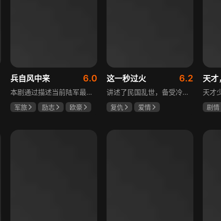
6.0
6.2
兵自风中来
这一秒过火
天才
本剧通过描述当前陆军最具新型作战特色的特战、空突、侦察、信息等代表性兵种的官兵练兵备战，在历次实战演习中磨砺意志技能、逐渐形成新质作战能力等故事，反映了某集团军党委坚决落实习主席新时代强军思想，着眼打造一流陆军，谋划转型，大力推进战斗力建设的历史担当，浓缩了陆军官兵改革面前备战打仗矢志强军的铁血追求、展现了新时代陆军官兵积极投身军队转型的全新风貌，是一部融合备战打仗、青春成长励志、英雄主义传承，同时将军人荣誉、使命、爱情熔为一炉的军事题材正能量大剧。
讲述了民国乱世，备受冷眼的世家少爷慕容清峄与饱受苦难的复仇孤女任素素阴差阳错结缘相识，却因误会含恨而别。两人再重逢，却身份错位，陷入爱恨交织的极限拉扯中。二人历经世事波折与生离死别，最后携手直面乱世危局。
军旅
励志
欧豪
复仇
爱情
剧情
蓝盈莹
丁勇岱
王楚然
张凌赫
田曦
毛孩
厉嘉