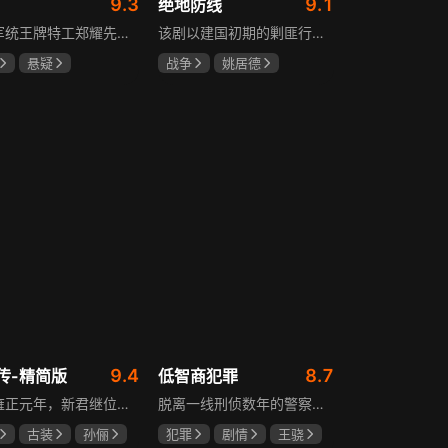
9.3
9.1
绝地防线
重庆军统王牌特工郑耀先实为潜伏的中共特工“风筝”，上线牺牲后他与组织失联，解放后化名周志乾继续提供情报。身份证实后他仍协助破获特务案，三十年情报生涯中他遭敌人追杀、妻离子散，为国家牺牲是他的人生价值。
该剧以建国初期的剿匪行动为背景，讲述中国人民解放军西线小分队追击黑山寺国民党残部的故事。小分队在执行任务过程中，严格遵照上级指示，既要完成军事目标，又全力保护沿途百姓的生命财产安全，同时对残部人员采取劝降与救治相结合的策略。最终，小分队成功控制了区域内的疫情，救出了愿意投诚的士兵，圆满完成了剿匪解救任务，展现了解放军的优良作风与使命担当。
悬疑
战争
姚居德
龙
罗海琼
邵思涵
刘立胜
冉
9.4
8.7
传-精简版
低智商犯罪
满清雍正元年，新君继位后朝堂看似祥和实则暗流涌动，后宫华妃与皇后分庭抗礼，各方势力裹挟其中凶险异常，太后主持选秀拉开帷幕，大理寺少卿甄远道长女甄嬛意外得雍正赏识步入皇宫，在皇后与华妃的夹击下，甄嬛小心周旋忍辱负重，不得不用智慧保护自己，一次次卷入残酷宫闱斗争。
脱离一线刑侦数年的警察张一昂，因省厅匿名举报信被派往三江口调查。他刚到就遇刑警队长被害，洗清嫌疑时意外抓获连环杀人案凶手，迅速建立声望。张一昂锁定当地富商周荣团伙，蠢贼间勾心斗角的蝴蝶效应助警方屡建奇功，最终查明同僚遇害真相，让真凶落网。剧集以喜剧风格展现刑侦故事，充满黑色幽默。
古装
孙俪
犯罪
剧情
王骁