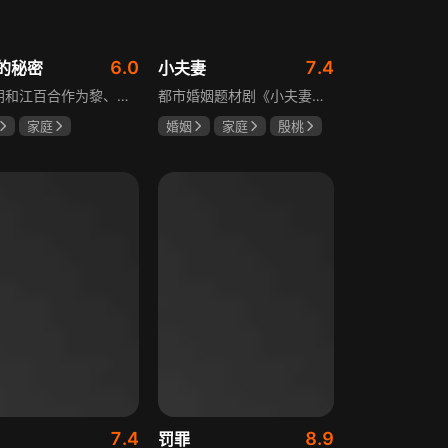
6.0
7.4
的秘密
小夫妻
黎明朗和江百合作为黎、江两大集团的继承人，即将订婚，一场完美婚姻却在一日之间沦为悲剧前奏。订婚当日变故夺去百合父母生命，她临危受命挑起江氏重担，明朗不顾家人反对将她接进黎家。黎母想赶走百合，秘书宁夏誓夺回明朗，大哥黎天图谋篡夺黎氏家产，三个家庭命运就此牵动。千万巨债、身世之谜、婆媳之争、丧子之痛等接踵而至，明朗与百合的爱情历经重重危机，迷失的错爱能否被真情指引。
都市婚姻题材剧《小夫妻》围绕经营十年婚姻的周全与车莉展开，原本家庭美满的二人突遭变故：周全怀才不遇还意外被裁员，车莉则被迫赶鸭子上架仓促创业，不可预期的生活变动让他们的婚姻陷入僵局。而立之年的两人，在现实压力与情感拉扯中挣扎，面临诸多矛盾与考验，他们能否重新调整生活节奏，修复婚姻关系，回到幸福生活的轨道，是该剧的核心看点。
家庭
婚姻
家庭
殷桃
威
赵丽颖
郭京飞
齐溪
斌
7.4
8.9
罚罪