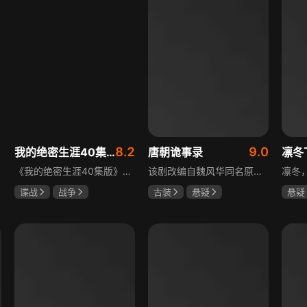
8.2
9.0
我的绝密生涯40集版
唐朝诡事录
凛冬
《我的绝密生涯40集版》以1931年东北为背景，苏联特使引发暗杀行动，商人关郁达卷入被重伤失踪，妻子谭梓君带家人在新京安顿。八年后关郁达打入日本特务机关为我党提供情报，与谭梓君相遇却因身份不能相认，谭梓君心中充满怀疑。
该剧改编自魏风华同名原著，讲述繁华大唐盛世下发生的一系列奇闻异事。长安金吾卫中郎将卢凌风与狄公亲传弟子苏无名携手，共破《长安红茶》《石桥图》等九个诡异案件，从新娘失踪案到宫廷秘闻，从朝堂到乡间，他们在破案过程中相互了解，逐渐成长，共同守护苍生，担负起挽救社稷于危急的使命。
谍战
战争
古装
悬疑
悬疑
黄志忠
左小青
杨旭文
杨志刚
吴昊
吴刚
郜思雯
王大