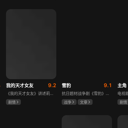
吴俊霆
赵尧珂
于荣光
秋瓷炫
陈建
高晓攀
朱晓渔
4
9.2
9.1
我的天才女友
雪豹
主角
《我的天才女友》讲述莉拉和莱侬这对好朋友的童年与少年时代。故事从友情开始，描绘女性友情的微妙变化——她们相互支持、妒忌和猜疑，又不断向外拓展，在与外部世界的试探中为自己塑形。莉拉聪明漂亮，莱侬羡慕她的天赋与决断力，两人都视对方为隐秘镜子，暗暗角力，展现女性成长中的复杂关系与自我探寻。
抗日题材战争剧《雪豹》讲述抗日女学生陈怡是一个在革命道路上逐渐成长起来的优秀青年。从慷慨激昂的热血学生，到成熟稳重的革命战士，甚至执行任务的时候还要扮演性格大胆奔放的交际花，打入到敌人内部获取情报。在做情报工作时，与搭档张楚扮假夫妻，多次身陷险境命悬一线。周卫国原本是一名玩世不恭的富家子弟，却不乏热血，抗战时为了保护初恋女友，举枪杀了一名日本人，由此改名换姓走上了革命道路，从国民党中央军校到德国军校，再到回国创建中国第一支特战部队，成为了一个真正的传奇英雄。
剧情
战争
文章
剧情
伊利莎·德尔·吉尼欧
陶飞霏
朱杰
刘浩
卢多维卡·纳斯提
玛格丽塔·马祖可