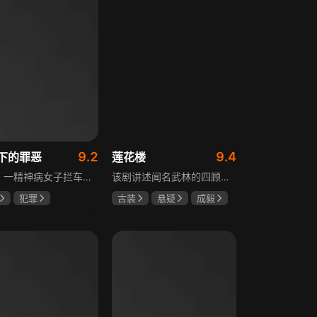
9.2
9.4
下的罪恶
莲花楼
凛冬，一精神病女子拦车报案，称丈夫杀人，刑警沈栋梁吴红兵由此揭开系列碎尸案真相。然而风浪未平，储蓄所抢劫杀人案，少女失踪案，流窜抢车案接连发生，沈栋梁与吴红兵追凶之际，竟牵出改变二人命运的人性悲剧。
该剧讲述闻名武林的四顾门门主李相夷在一次大战后身受重伤，从此退隐江湖成为淡泊名利的“假神医”李莲花。他遇到新交方多病与旧敌笛飞声后，重新卷入江湖。江湖暗流涌动，疑团扑朔迷离，抽丝剥茧方能断出真相，一段荡气回肠的侠义情即将热血展开，展现了侠义、探案与江湖恩怨交织的精彩故事。
犯罪
古装
悬疑
成毅
宸
张睿
曾舜晞
肖顺尧
奇