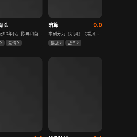
9.0
骨头
暗算
20世纪90年代，陈异和苗靖因父母相识结缘，从充满敌意到彼此依靠，后因家庭变故不得不相依为命。大学时苗靖告白，陈异却因纵火案逼她离开藤城。多年后重逢，陈异为保护苗靖以身入局，两人并肩对抗走私团伙，最终陈异告白，两人终成眷属。
本剧分为《听风》《看风》和《捕风》三个篇章，三者在时间关系及故事上相对独立，又千丝万缕。听风，即无线电侦听者，是一群“靠耳朵打江山”的人，他们的耳朵可以听到天外之音、无声之音、秘密之音。看风，即密码破译的人，是一群“善于神机妙算”的人，他们的慧眼可以识破天机、释读天书、看阅无字之书。捕风，即我党地下工作者，在国民党大肆实施白色恐怖时期，他们是牺牲者更是战斗者，乔装打扮深入虎穴，迎风而战，为缔造共和国立下不朽的丰功伟业。
爱情
谍战
战争
龙
张婧仪
柳云龙
祝希娟
高明