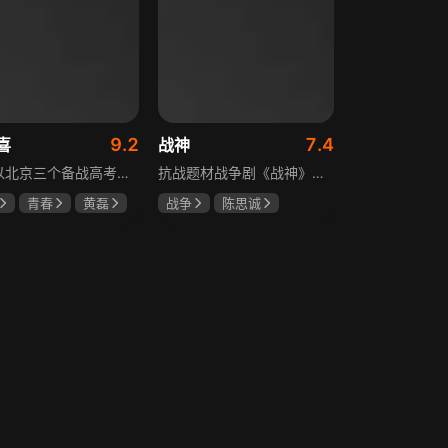
9.2
7.4
喜
战神
该剧以北京三个备战高考的家庭为核心，讲述童文洁与方一凡、宋倩与乔英子、季胜利与季杨杨这几组亲子，在升学压力下，围绕成绩、陪伴、沟通等问题产生的矛盾与磨合，展现了中年家长与青春期孩子共同成长的温馨故事。
抗战题材战争剧《战神》讲述太行山一带，八路军游击队司令龙大谷骁勇善战、机智过人，15岁就参加了红军，身经百战，被军中将士们奉为“战神”。抗日战争爆发前，龙大谷因在抗大学习期间为替警卫员李广出头，一时冲动出手打了同期学员张道平，受了处分。以至于在红军缩编为八路军之时，龙大谷从原来的红军副师长降为游击队司令，随行上任的只有警卫员李广和参谋刘水泉二人，以及上级领导田烽给他的五十块大洋。即便如此，龙大谷依然不屈不挠，硬是在山西这块热土上平地拉起一支敢打、能拼、必胜，号称“龙支队”的作战队伍，凭借丰富的作战经验打赢了一场又一场的恶战，威震敌方！
青春
黄磊
战争
陈思诚
陶虹
王丽坤
于荣光