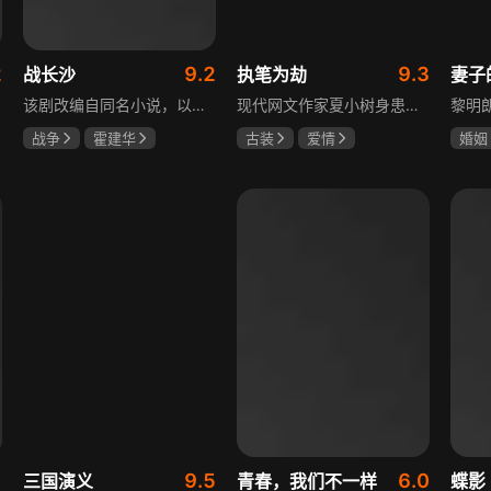
2
9.2
9.3
战长沙
执笔为劫
妻子
该剧改编自同名小说，以中国近代史上著名的“长沙会战”为背景，借由长沙城一户普通胡姓人家在战争中的命运浮沉，展现战火的无情以及在日军铁蹄侵略下中华儿女奋起抗战的不屈精神。1938年10月日军攻陷武汉，长沙危在旦夕，城中茶园巷的胡家人在孙女婿薛君山的支持下，为最宠爱的龙凤胎湘湘和小满安排退路。薛君山先将湘湘介绍给留洋归来保卫长沙的顾清明，可惜二人一见面便势同水火，薛君山只好另选人家。湘湘订婚当日，蒋介石密令火烧长沙，因指挥失当酿成巨大灾难，繁华古城毁于一旦，很多人包括湘湘的未婚夫一家被活活烧死。焦土上，各地英雄儿女齐聚长沙，和湖南人民一起阻挡敌人铁蹄，胡家人也在劫难中演绎了一幕幕悲欢离合。
现代网文作家夏小树身患绝症，临终前未能完成最后一部长篇小说，带着遗憾离世，却意外穿越进自己笔下的世界，成为书中的明月公主。夏小树步步为营，一次次改写危机。当夏小树耗尽预知，失去剧本掌控，她和萧景琰的命运急转直下。萧景琰被逼另娶他人，两人被迫私奔，却在曙光初现时遭遇追兵——夏小树中箭身亡，萧景琰抱着她痛不欲生。十年后，登基为帝的萧景琰在上元灯会上，遇见一个提着兔子灯的姑娘，与当年的明月一模一样……
战争
霍建华
古装
爱情
婚姻
杨紫
任程伟
夏小树
萧景琰
刘恺
关智
9.5
6.0
三国演义
青春，我们不一样
蝶影