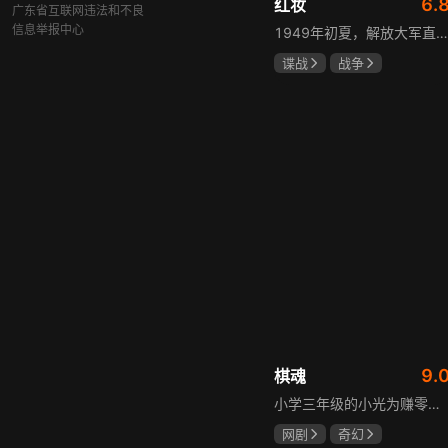
6.
红妆
广东省互联网违法和不良
信息举报中心
1949年初夏，解放大军直抵上海，国民党国防部保密局的中共地下党员邓家骥奉命撤往台湾，其妻同为地下党的沈荷因临产被留在上海。新中国成立之初，面对敌特的破坏活动，斗争形势严峻，沈荷隐藏真实身份，继续与敌人展开新一轮斗争，在隐秘战线坚守信仰，为新政权的稳定默默奉献。
谍战
战争
张歆艺
9.
棋魂
小学三年级的小光为赚零用钱到爷爷家寻宝，偶然翻出旧棋盘，接触棋盘的一瞬间，附身棋盘中的棋士褚嬴的灵魂进入了小光体内。后来小光在学校围棋会所结识少年天才小亮，为测试褚嬴实力，小光贸然与小亮对弈并小胜，他误以为褚嬴棋力平平，小亮却大受打击。数日后小亮再次挑战，再次惨败在褚嬴手下，二人从此成了相爱相杀的棋坛宿敌。在褚嬴指导下，小光进步神速，逐渐对围棋产生兴趣，最终在全国大赛与小亮激战中，褚嬴下出绝妙一局，小光却看出更高一着，终于在自己努力、褚嬴帮助和与小亮的磨练中，独立对弈，燃起真正的棋魂。
网剧
奇幻