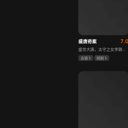
7.
盛唐奇案
盛世大唐，太守之女李静澜天赋异禀，擅验尸断案，与神秘“鬼探”决明、武艺高强的捕快苏御安联手追凶，揭开一桩桩离奇悬案：双生姐妹的生死置换、跨越十七年的书生冤案、雅集会上的连环仪式杀人等。在迷雾与鲜血中，李静澜与决明暗生情愫，彼此扶持，坚守心中正道，挣脱宿命桎梏。盛世灯火之下，他们以智慧与勇气涤荡污浊，书写下一段守护正义与清明的传奇。
古装
网剧
何泓姗
李菲
何泊远