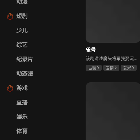
动漫
短剧
少儿
综艺
雀骨
该剧讲述魔头将军强娶沉迷机关术的财迷假千金，两人从契约夫妻起步，在生死局中互扒马甲，爱意与杀意交织共生。过程中他们揭露朝堂阴谋，破解生死乱局，最终共同守护家国太平，融合了权谋、爱情、冒险等多重元素，情节跌宕起伏。
纪录片
古装
爱情
艾米
动态漫
侯明昊
马秋元
游戏
直播
娱乐
体育