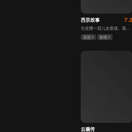
7.
西京故事
为支撑一双儿女家成、家秀的“求学大业”，一家之主罗天福携妻子慧娟进了西京城。在西京城里，罗天福见证了身边的小人物们在大城市的生存之难，自身也经历了种种艰辛：饼铺生意屡屡受挫，妻子慧娟不满他“固执守旧”的经营方式闹起分居，儿子家成无法适应从乡村到城市的生活状况不断离校出走，重重打击不断袭来，使他头一次对自己坚守多年的人生观和价值观产生怀疑。自己这样做究竟是对是错，城市是不是真的不适合他这种“坚持老一套”的人生存。女儿家秀的支持鼓励使罗天福重拾信心，那些曾经接受罗天福帮助的人也反过来帮助他，纠缠不清的矛盾随之一一化解。罗家人终于在西京这座大城扎下了根，向着美好的未来继续前行。该剧围绕农村家庭在城市的奋斗历程展开，展现了小人物的坚韧与善良，充满了励志色彩与现实关怀。
家庭
剧情
张国强
陈小艺
石安妮
云襄传