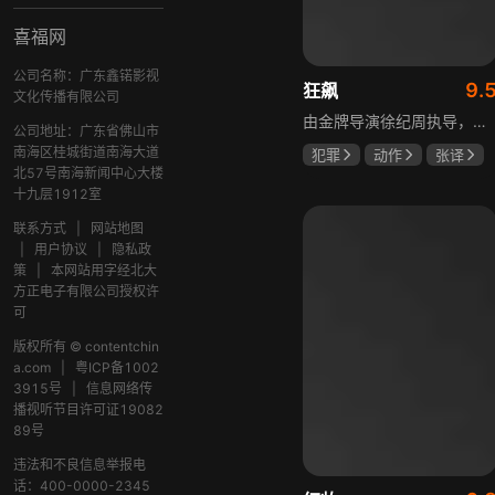
喜福网
公司名称：广东鑫锘影视
9.
狂飙
文化传播有限公司
由金牌导演徐纪周执导，张译、张颂文、李一桐、张志坚、吴刚领衔主演，倪大红、韩童生、李建义特邀主演的中央政法委重点项目。一部扫黑除恶坚决斗争的回忆录，横跨20年的群像叙事全景式展现时代变迁下的黑白较量与复杂人性。
公司地址：广东省佛山市
南海区桂城街道南海大道
犯罪
动作
张译
北57号南海新闻中心大楼
张颂文
李一桐
十九层1912室
联系方式
|
网站地图
|
用户协议
|
隐私政
策
|
本网站用字经北大
方正电子有限公司授权许
可
版权所有 © contentchin
a.com
|
粤ICP备1002
3915号
|
信息网络传
播视听节目许可证19082
89号
违法和不良信息举报电
话：400-0000-2345