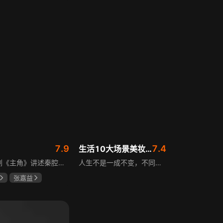
斌
蔡少芬
田曦薇
王传君
7.9
7.4
生活10大场景美妆秘籍
电视剧《主角》讲述秦腔名伶忆秦娥阴差阳错被舅舅胡三元带入剧团，历经近半个世纪兴衰起伏，从牧羊女成长为一代秦腔名伶的故事，剧集以秦腔发展为脉络映射大历史起落，反映中国社会四十年变迁中普通人的情感生活与命运，展现传统艺术传承与时代变迁的交织。
人生不是一成不变，不同的场合不同的角色，适宜的妆容造型往往能帮助人们建立自信、破冰社交，开启一个良好开端，做到事半功倍。姜月辉老师亲自打造的《10大生活场景角色妆容课程》，将针对不同的生活场景和角色需求，教授相应的妆容造型技巧，让学员轻松驾驭每个人生角色，打造出适合自己的妆容，提升个人形象和气质。
张嘉益
存
秦海璐