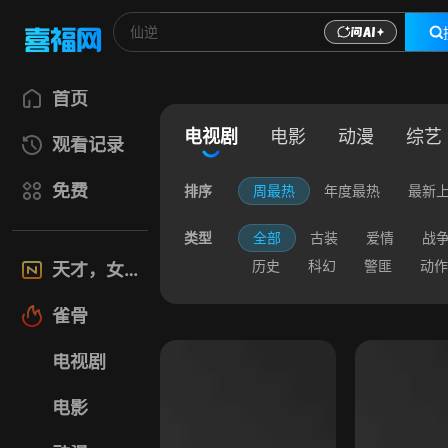
首页
电视剧
电影
动漫
综艺
观看记录
免费
排序
周最热
年度最热
最新
类型
全部
古装
爱情
战
历史
科幻
警匪
动作
天才，女友
雀骨
电视剧
电影