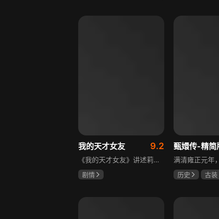
宋威龙
张婧仪
于荣光
秋
田征
朱晓渔
9.2
我的天才女友
甄嬛传-精简
《我的天才女友》讲述莉拉和莱侬这对好朋友的童年与少年时代。故事从友情开始，描绘女性友情的微妙变化——她们相互支持、妒忌和猜疑，又不断向外拓展，在与外部世界的试探中为自己塑形。莉拉聪明漂亮，莱侬羡慕她的天赋与决断力，两人都视对方为隐秘镜子，暗暗角力，展现女性成长中的复杂关系与自我探寻。
剧情
历史
古装
伊利莎·德尔·吉尼欧
陈建斌
蔡
卢多维卡·纳斯提
玛格丽塔·马祖可