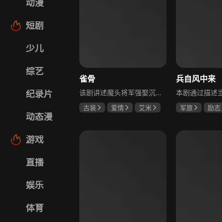
动漫
短剧
少儿
综艺
雀骨
兵自风中来
该剧讲述魔头将军强娶沉迷机关术的财迷假千金，两人从契约夫妻起步，在生死局中互扒马甲，爱意与杀意交织共生。过程中他们揭露朝堂阴谋，破解生死乱局，最终共同守护家国太平，融合了权谋、爱情、冒险等多重元素，情节跌宕起伏。
纪录片
古装
爱情
艾米
军旅
励志
动态漫
侯明昊
马秋元
蓝盈莹
丁
游戏
直播
娱乐
体育