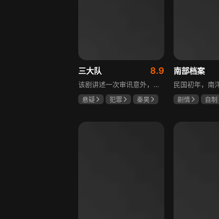
8.9
三大队
南部档案
该剧讲述一次审讯意外，三大队刑警程兵入狱服刑，队友受牵连脱警、降职，曾经的警界精英三大队分崩离析。十年牢狱，程兵重获自由，失去一切，而案件的犯罪嫌疑人王大勇依旧在逃。穿一天警服，终身是正义，不甘化作执着，利刃再次出鞘，程兵和三大队的兄弟重新集结踏上追凶之路，在孤独漫长的旅途中配合警方千里追凶，也在这苦行僧一样的历程中重新找到人生的坐标和生命的意义。本片根据原载于“网易人间”作者深蓝的《请转告局长，三大队任务完成》改编。
悬疑
犯罪
秦昊
剧情
自制
李乃文
陈明昊
张新成
丁
姜珮瑶