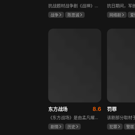
抗战题材战争剧《战神》讲述太行山一带，八路军游击队司令龙大谷骁勇善战、机智过人，15岁就参加了红军，身经百战，被军中将士们奉为“战神”。抗日战争爆发前，龙大谷因在抗大学习期间为替警卫员李广出头，一时冲动出手打了同期学员张道平，受了处分。以至于在红军缩编为八路军之时，龙大谷从原来的红军副师长降为游击队司令，随行上任的只有警卫员李广和参谋刘水泉二人，以及上级领导田烽给他的五十块大洋。即便如此，龙大谷依然不屈不挠，硬是在山西这块热土上平地拉起一支敢打、能拼、必胜，号称“龙支队”的作战队伍，凭借丰富的作战经验打赢了一场又一场的恶战，威震敌方！
战争
陈思诚
网络剧
爱
王丽坤
于荣光
冯越
魏大
赫子铭
8.6
东方战场
罚罪
《东方战场》是由孟凡耀监制、路奇执导，黄海冰、罗嘉良等众多演员主演的反映中国十四年抗战的史诗大剧。该剧是中国首部全景式展现中国十四年抗日战争辉煌历史的作品，真实再现了从1931年“9·18事变”到1945年8月15日日本战败投降期间，发生在东方战场的140多个具有影响力的事件。
剧情
历史
犯罪
警匪
马晓伟
黄海冰
黄景瑜
杨