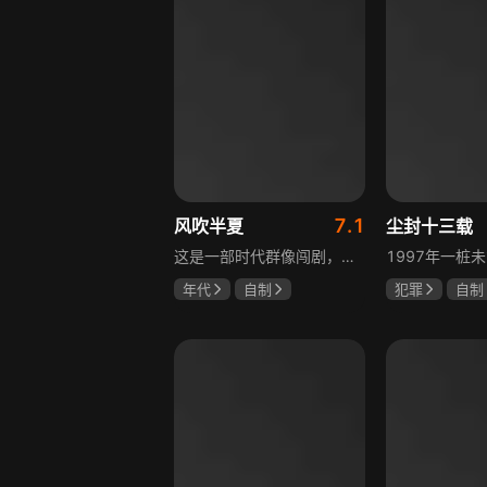
7.1
风吹半夏
尘封十三载
这是一部时代群像闯剧，改编自阿耐的小说《不得往生》，讲述以许半夏为首的有志者，抱着雄心壮志在改革开放大潮中奔流涌动、积极探索、不断创新的故事。许半夏与童骁骑、陈宇宙三人白手起家，从收废钢铁逐步接触钢铁行业，周旋于各类商界人物之间，历经良心与资本、道德与利益的矛盾挣扎，在男人扎堆的钢铁行业披荆斩棘，闯出一片天地，展现上世纪九十年代中小企业在时代浪潮中生存发展的现实。
年代
自制
犯罪
自制
赵丽颖
欧豪
陈建斌
陈
李光洁
啜妮