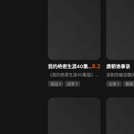
8.2
我的绝密生涯40集版
唐朝诡事录
《我的绝密生涯40集版》以1931年东北为背景，苏联特使引发暗杀行动，商人关郁达卷入被重伤失踪，妻子谭梓君带家人在新京安顿。八年后关郁达打入日本特务机关为我党提供情报，与谭梓君相遇却因身份不能相认，谭梓君心中充满怀疑。
谍战
战争
古装
悬疑
黄志忠
左小青
杨旭文
杨
吴刚
郜思雯