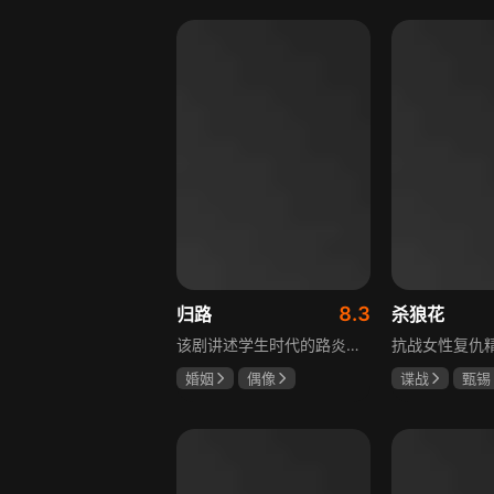
罗嘉良
盖玥希
8.3
归路
杀狼花
该剧讲述学生时代的路炎晨与归晓是彼此初恋，因路炎晨远赴警校、归晓家庭变故，两人感情无疾而终。八年后二人重逢，一句“化成灰我都认得你”尽显念念不忘。两年后，归晓与朋友丢车，万般无奈下拨通路炎晨电话，后续二人将在边境小城续写情感故事。
婚姻
偶像
谍战
甄锡
井柏然
谭松韵
黄海冰
王
李岷城