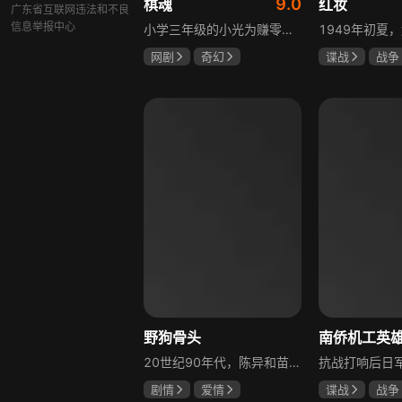
9.0
棋魂
红妆
广东省互联网违法和不良
信息举报中心
小学三年级的小光为赚零用钱到爷爷家寻宝，偶然翻出旧棋盘，接触棋盘的一瞬间，附身棋盘中的棋士褚嬴的灵魂进入了小光体内。后来小光在学校围棋会所结识少年天才小亮，为测试褚嬴实力，小光贸然与小亮对弈并小胜，他误以为褚嬴棋力平平，小亮却大受打击。数日后小亮再次挑战，再次惨败在褚嬴手下，二人从此成了相爱相杀的棋坛宿敌。在褚嬴指导下，小光进步神速，逐渐对围棋产生兴趣，最终在全国大赛与小亮激战中，褚嬴下出绝妙一局，小光却看出更高一着，终于在自己努力、褚嬴帮助和与小亮的磨练中，独立对弈，燃起真正的棋魂。
网剧
奇幻
谍战
战争
胡先煦
张超
张歆艺
郝富申
野狗骨头
20世纪90年代，陈异和苗靖因父母相识结缘，从充满敌意到彼此依靠，后因家庭变故不得不相依为命。大学时苗靖告白，陈异却因纵火案逼她离开藤城。多年后重逢，陈异为保护苗靖以身入局，两人并肩对抗走私团伙，最终陈异告白，两人终成眷属。
剧情
爱情
谍战
战争