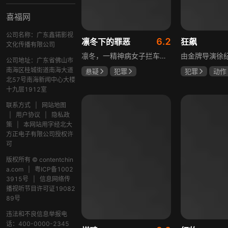
喜福网
公司名称：广东鑫锘影视
6.2
凛冬下的罪恶
狂飙
文化传播有限公司
凛冬，一精神病女子拦车报案，称丈夫杀人，刑警沈栋梁吴红兵由此揭开系列碎尸案真相。然而风浪未平，储蓄所抢劫杀人案，少女失踪案，流窜抢车案接连发生，沈栋梁与吴红兵追凶之际，竟牵出改变二人命运的人性悲剧。
公司地址：广东省佛山市
南海区桂城街道南海大道
悬疑
犯罪
犯罪
动作
北57号南海新闻中心大楼
吴昊宸
张睿
张颂文
李
十九层1912室
王大奇
联系方式
|
网站地图
|
用户协议
|
隐私政
策
|
本网站用字经北大
方正电子有限公司授权许
可
版权所有 © contentchin
a.com
|
粤ICP备1002
3915号
|
信息网络传
播视听节目许可证19082
89号
违法和不良信息举报电
话：400-0000-2345