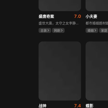
7.0
盛唐奇案
小夫妻
盛世大唐，太守之女李静澜天赋异禀，擅验尸断案，与神秘“鬼探”决明、武艺高强的捕快苏御安联手追凶，揭开一桩桩离奇悬案：双生姐妹的生死置换、跨越十七年的书生冤案、雅集会上的连环仪式杀人等。在迷雾与鲜血中，李静澜与决明暗生情愫，彼此扶持，坚守心中正道，挣脱宿命桎梏。盛世灯火之下，他们以智慧与勇气涤荡污浊，书写下一段守护正义与清明的传奇。
古装
网剧
婚姻
家庭
何泓姗
李菲
郭京飞
齐
何泊远
7.4
战神
蝶影