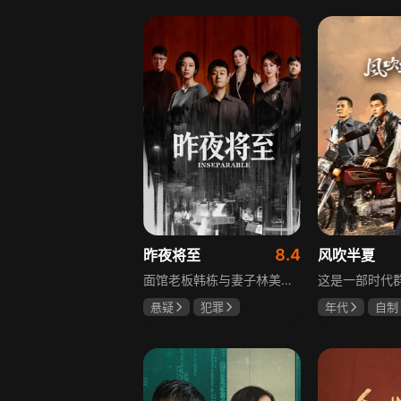
李岷城
8.4
昨夜将至
风吹半夏
面馆老板韩栋与妻子林美月看似安稳的日常之下，各自埋藏着不愿被人知晓的过往。林美月曾经的身份被旧识要挟勒索，平静生活被骤然打破；韩栋尘封二十年的秘密，也随着一场蓄意的复仇逐渐浮出水面。旧友步步紧逼，夫妻二人被卷入层层交织的危机当中。多年前的遗憾与过错、旧日姐妹间的纠葛接连爆发，多方势力相互拉扯。为守护自己的小家，夫妻俩从被动周旋开始奋力反击，在迷雾重重的恩怨里，直面所有过往造成的困局。
悬疑
犯罪
年代
自制
佟大为
王佳佳
赵丽颖
欧
马苏
李光洁