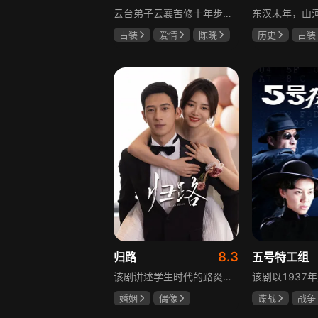
云台弟子云襄苦修十年步入江湖，闯荡中结识几位好友，体会到友谊的温暖，古怪精灵的舒亚男更让他产生朦胧情愫，和朋友们度过一段快意恩仇的时光。可好景不长，随着对昔日灭族惨案的深入调查，云襄挖出更多骇人听闻的秘密，事态急转直下，他先后经历欺骗、背叛与生死离别，还意识到曾以造福苍生为己任的云台早已堕落，云襄决定挺身而出捍卫心中正义，哪怕牺牲自己也在所不惜。
古装
爱情
陈晓
历史
古装
毛晓彤
唐晓天
唐国强
孙
鲍国安
8.3
归路
五号特工组
该剧讲述学生时代的路炎晨与归晓是彼此初恋，因路炎晨远赴警校、归晓家庭变故，两人感情无疾而终。八年后二人重逢，一句“化成灰我都认得你”尽显念念不忘。两年后，归晓与朋友丢车，万般无奈下拨通路炎晨电话，后续二人将在边境小城续写情感故事。
婚姻
偶像
谍战
战争
井柏然
谭松韵
于震
王丽