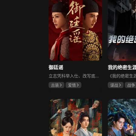
御廷谣
立志凭科举入仕、改写底层命运的孤女孟廷辉因意外结识微服私访的少年新帝英寡，二人联手铲除沙州官匪，英寡赏识其胆识智谋，暗中助力她赴京赶考。孟廷辉入京后遭科举舞弊构陷，凭智勇自证清白，被英寡破格任命为察闻院主事，清查虎啸帮、晚香阁等黑恶势力，逐步牵出血月会复国阴谋与朝堂权斗。二人从君臣知己渐生情愫，历经身世谜团、朝堂阻力与边境战乱，最终平定叛乱、整肃朝纲，携手共护江山万民。
古装
爱情
谍战
战争
陈哲远
吴谨言
黄志忠
左
吕行
吴刚