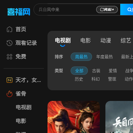
首页
电视剧
电影
动漫
综艺
观看记录
免费
排序
周最热
年度最热
最新
类型
全部
古装
爱情
战
历史
科幻
警匪
动作
天才，女友
雀骨
电视剧
电影