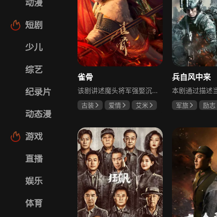
动漫
短剧
少儿
综艺
雀骨
兵自风中来
该剧讲述魔头将军强娶沉迷机关术的财迷假千金，两人从契约夫妻起步，在生死局中互扒马甲，爱意与杀意交织共生。过程中他们揭露朝堂阴谋，破解生死乱局，最终共同守护家国太平，融合了权谋、爱情、冒险等多重元素，情节跌宕起伏。
纪录片
古装
爱情
艾米
军旅
励志
动态漫
侯明昊
马秋元
蓝盈莹
丁
游戏
直播
娱乐
体育