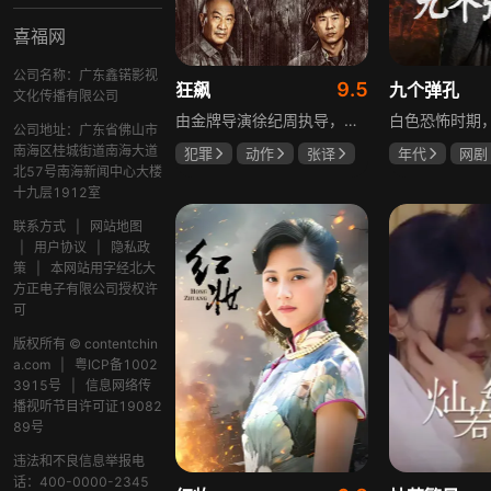
喜福网
公司名称：广东鑫锘影视
9.5
狂飙
九个弹孔
文化传播有限公司
由金牌导演徐纪周执导，张译、张颂文、李一桐、张志坚、吴刚领衔主演，倪大红、韩童生、李建义特邀主演的中央政法委重点项目。一部扫黑除恶坚决斗争的回忆录，横跨20年的群像叙事全景式展现时代变迁下的黑白较量与复杂人性。
公司地址：广东省佛山市
南海区桂城街道南海大道
犯罪
动作
张译
年代
网剧
北57号南海新闻中心大楼
张颂文
李一桐
何雨虹
李
十九层1912室
联系方式
|
网站地图
|
用户协议
|
隐私政
策
|
本网站用字经北大
方正电子有限公司授权许
可
版权所有 © contentchin
a.com
|
粤ICP备1002
3915号
|
信息网络传
播视听节目许可证19082
89号
违法和不良信息举报电
话：400-0000-2345