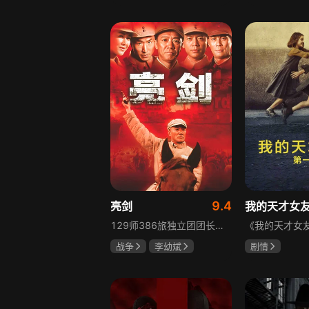
胡先煦
张超
吴俊霆
赵
郝富申
高晓攀
9.4
亮剑
我的天才女
129师386旅独立团团长李云龙敢想敢干、不按规矩办事，脾气火爆性格直爽，带领独立团展现出敢于拼杀的劲头，接连击败坂田连队、山崎大队、山本部队，名声大噪却因屡次犯规遭贬斥。抗战时期他与国军358团团长楚云飞惺惺相惜，徐蚌会战中一较高下双双重伤，养病期间李云龙与护士田雨相恋，两人及亲人战友历经国家沧桑巨变。
战争
李幼斌
剧情
童蕾
何政军
伊利莎·德尔·
卢多维卡·纳斯
玛格丽塔·马祖