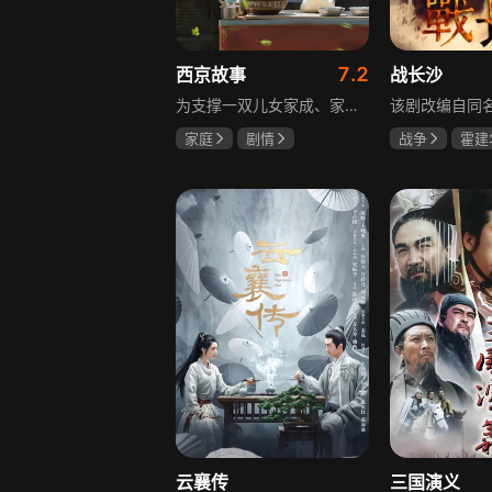
7.2
西京故事
战长沙
为支撑一双儿女家成、家秀的“求学大业”，一家之主罗天福携妻子慧娟进了西京城。在西京城里，罗天福见证了身边的小人物们在大城市的生存之难，自身也经历了种种艰辛：饼铺生意屡屡受挫，妻子慧娟不满他“固执守旧”的经营方式闹起分居，儿子家成无法适应从乡村到城市的生活状况不断离校出走，重重打击不断袭来，使他头一次对自己坚守多年的人生观和价值观产生怀疑。自己这样做究竟是对是错，城市是不是真的不适合他这种“坚持老一套”的人生存。女儿家秀的支持鼓励使罗天福重拾信心，那些曾经接受罗天福帮助的人也反过来帮助他，纠缠不清的矛盾随之一一化解。罗家人终于在西京这座大城扎下了根，向着美好的未来继续前行。该剧围绕农村家庭在城市的奋斗历程展开，展现了小人物的坚韧与善良，充满了励志色彩与现实关怀。
家庭
剧情
战争
霍建
张国强
陈小艺
杨紫
任程
石安妮
云襄传
三国演义