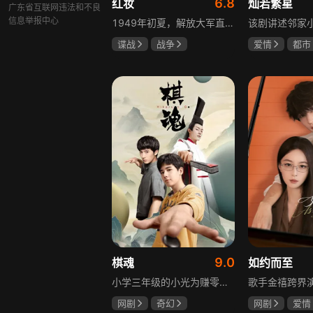
6.8
红妆
灿若繁星
广东省互联网违法和不良
信息举报中心
1949年初夏，解放大军直抵上海，国民党国防部保密局的中共地下党员邓家骥奉命撤往台湾，其妻同为地下党的沈荷因临产被留在上海。新中国成立之初，面对敌特的破坏活动，斗争形势严峻，沈荷隐藏真实身份，继续与敌人展开新一轮斗争，在隐秘战线坚守信仰，为新政权的稳定默默奉献。
谍战
战争
爱情
都市
张歆艺
孙妍恩
曹
毕雪
9.0
棋魂
如约而至
小学三年级的小光为赚零用钱到爷爷家寻宝，偶然翻出旧棋盘，接触棋盘的一瞬间，附身棋盘中的棋士褚嬴的灵魂进入了小光体内。后来小光在学校围棋会所结识少年天才小亮，为测试褚嬴实力，小光贸然与小亮对弈并小胜，他误以为褚嬴棋力平平，小亮却大受打击。数日后小亮再次挑战，再次惨败在褚嬴手下，二人从此成了相爱相杀的棋坛宿敌。在褚嬴指导下，小光进步神速，逐渐对围棋产生兴趣，最终在全国大赛与小亮激战中，褚嬴下出绝妙一局，小光却看出更高一着，终于在自己努力、褚嬴帮助和与小亮的磨练中，独立对弈，燃起真正的棋魂。
网剧
奇幻
网剧
爱情