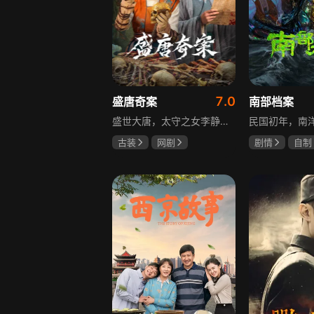
7.0
盛唐奇案
南部档案
盛世大唐，太守之女李静澜天赋异禀，擅验尸断案，与神秘“鬼探”决明、武艺高强的捕快苏御安联手追凶，揭开一桩桩离奇悬案：双生姐妹的生死置换、跨越十七年的书生冤案、雅集会上的连环仪式杀人等。在迷雾与鲜血中，李静澜与决明暗生情愫，彼此扶持，坚守心中正道，挣脱宿命桎梏。盛世灯火之下，他们以智慧与勇气涤荡污浊，书写下一段守护正义与清明的传奇。
古装
网剧
剧情
自制
何泓姗
李菲
张新成
丁
何泊远
姜珮瑶