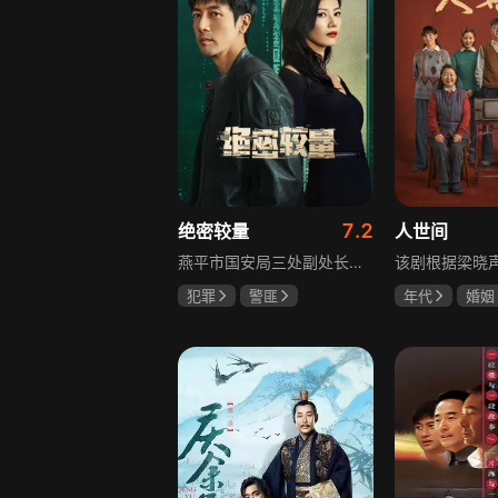
7.2
绝密较量
人世间
燕平市国安局三处副处长杨光在行动中意外卷入国际间谍阴谋，随着意外频发，他带领三处成员察觉正陷入国家机密泄露危机。杨光带领团队抽丝剥茧调查，神秘女子赵亚苧成焦点，她身份行为成谜，既阻碍真相又推动事态。杨光深入虎穴，与赵亚苧双双卷入复杂漩涡，历经磨难坚守初心，经惊心动魄斗争与巧妙决策，成功破获阴谋粉碎敌人窃取机密企图，胜利背后有个人牺牲与道德较量，新挑战仍如影随形。
犯罪
警匪
年代
婚姻
张鲁一
高圆圆
雷佳音
辛
曹炳琨
宋佳