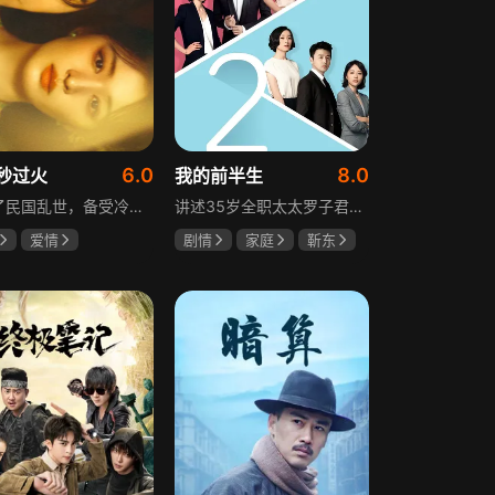
6.0
8.0
秒过火
我的前半生
讲述了民国乱世，备受冷眼的世家少爷慕容清峄与饱受苦难的复仇孤女任素素阴差阳错结缘相识，却因误会含恨而别。两人再重逢，却身份错位，陷入爱恨交织的极限拉扯中。二人历经世事波折与生离死别，最后携手直面乱世危局。
讲述35岁全职太太罗子君因丈夫突然离婚陷入人生谷底，带孩子闯入社会，从安逸走向落魄。贺涵作为事业有成的精英，平静生活被罗子君打破，需应对各类突发状况。生活逼迫罗子君重拾骨气，贺涵也收获温暖，二人历经波折，罗子君实现自我成长，贺涵也找到人生新方向，展现都市女性蜕变与情感纠葛。
爱情
剧情
家庭
靳东
然
张凌赫
马伊琍
袁泉