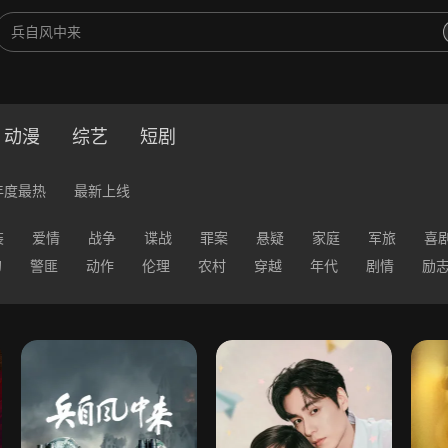
动漫
综艺
短剧
年度最热
最新上线
装
爱情
战争
谍战
罪案
悬疑
家庭
军旅
喜
幻
警匪
动作
伦理
农村
穿越
年代
剧情
励