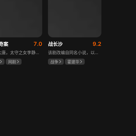
7.0
9.2
奇案
战长沙
盛世大唐，太守之女李静澜天赋异禀，擅验尸断案，与神秘“鬼探”决明、武艺高强的捕快苏御安联手追凶，揭开一桩桩离奇悬案：双生姐妹的生死置换、跨越十七年的书生冤案、雅集会上的连环仪式杀人等。在迷雾与鲜血中，李静澜与决明暗生情愫，彼此扶持，坚守心中正道，挣脱宿命桎梏。盛世灯火之下，他们以智慧与勇气涤荡污浊，书写下一段守护正义与清明的传奇。
该剧改编自同名小说，以中国近代史上著名的“长沙会战”为背景，借由长沙城一户普通胡姓人家在战争中的命运浮沉，展现战火的无情以及在日军铁蹄侵略下中华儿女奋起抗战的不屈精神。1938年10月日军攻陷武汉，长沙危在旦夕，城中茶园巷的胡家人在孙女婿薛君山的支持下，为最宠爱的龙凤胎湘湘和小满安排退路。薛君山先将湘湘介绍给留洋归来保卫长沙的顾清明，可惜二人一见面便势同水火，薛君山只好另选人家。湘湘订婚当日，蒋介石密令火烧长沙，因指挥失当酿成巨大灾难，繁华古城毁于一旦，很多人包括湘湘的未婚夫一家被活活烧死。焦土上，各地英雄儿女齐聚长沙，和湖南人民一起阻挡敌人铁蹄，胡家人也在劫难中演绎了一幕幕悲欢离合。
网剧
战争
霍建华
姗
李菲
杨紫
任程伟
远