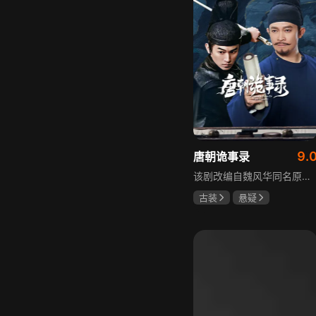
9.
唐朝诡事录
该剧改编自魏风华同名原著，讲述繁华大唐盛世下发生的一系列奇闻异事。长安金吾卫中郎将卢凌风与狄公亲传弟子苏无名携手，共破《长安红茶》《石桥图》等九个诡异案件，从新娘失踪案到宫廷秘闻，从朝堂到乡间，他们在破案过程中相互了解，逐渐成长，共同守护苍生，担负起挽救社稷于危急的使命。
古装
悬疑
杨旭文
杨志刚
郜思雯