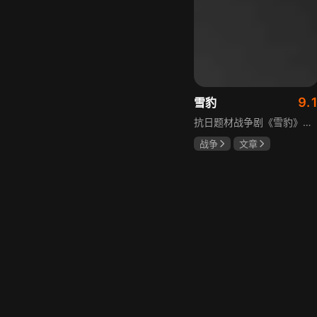
9.
雪豹
抗日题材战争剧《雪豹》讲述抗日女学生陈怡是一个在革命道路上逐渐成长起来的优秀青年。从慷慨激昂的热血学生，到成熟稳重的革命战士，甚至执行任务的时候还要扮演性格大胆奔放的交际花，打入到敌人内部获取情报。在做情报工作时，与搭档张楚扮假夫妻，多次身陷险境命悬一线。周卫国原本是一名玩世不恭的富家子弟，却不乏热血，抗战时为了保护初恋女友，举枪杀了一名日本人，由此改名换姓走上了革命道路，从国民党中央军校到德国军校，再到回国创建中国第一支特战部队，成为了一个真正的传奇英雄。
战争
文章
陶飞霏
朱杰