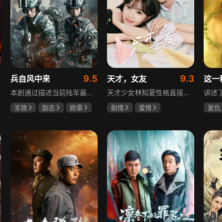
9.5
9.3
兵自风中来
天才，女友
这一
本剧通过描述当前陆军最具新型作战特色的特战、空突、侦察、信息等代表性兵种的官兵练兵备战，在历次实战演习中磨砺意志技能、逐渐形成新质作战能力等故事，反映了某集团军党委坚决落实习主席新时代强军思想，着眼打造一流陆军，谋划转型，大力推进战斗力建设的历史担当，浓缩了陆军官兵改革面前备战打仗矢志强军的铁血追求、展现了新时代陆军官兵积极投身军队转型的全新风貌，是一部融合备战打仗、青春成长励志、英雄主义传承，同时将军人荣誉、使命、爱情熔为一炉的军事题材正能量大剧。
天才少女林知夏性格直接、不善交际，从小没有好友。考入省一中后，她因解题比拼与性格阳光的学霸江逾白相识并成为同桌。作为社交达人的江逾白帮林知夏融入集体交到汤婷婷、段启言、沈负暄、金百慧等朋友，林知夏为表达感谢帮他补习功课，两人渐渐从竞争走向互助，最终成为最好的朋友。俩人还一同解决同学被骗、一起参加社团活动与省数学竞赛，在这个过程中，江逾白对林知夏感情渐深，但只把爱意埋在心里。林知夏被保送复旦后，江逾白准备在毕业之旅对她告白，却因母亲卷入诈骗案而遗憾离开，俩人最终能否冲破阻碍走到一起
军旅
励志
欧豪
剧情
爱情
复仇
蓝盈莹
丁勇岱
田曦薇
胡一天
王楚
厉嘉琪
毛孩