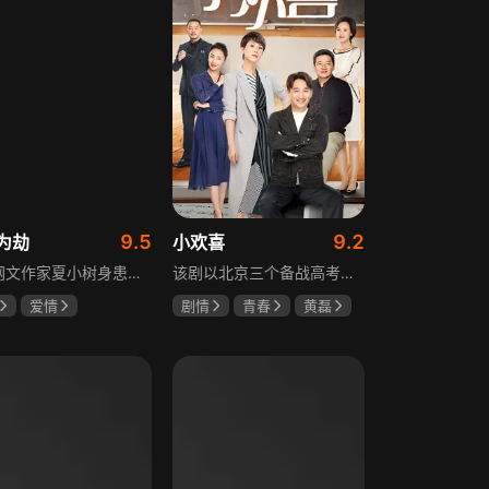
9.5
9.2
为劫
小欢喜
现代网文作家夏小树身患绝症，临终前未能完成最后一部长篇小说，带着遗憾离世，却意外穿越进自己笔下的世界，成为书中的明月公主。夏小树步步为营，一次次改写危机。当夏小树耗尽预知，失去剧本掌控，她和萧景琰的命运急转直下。萧景琰被逼另娶他人，两人被迫私奔，却在曙光初现时遭遇追兵——夏小树中箭身亡，萧景琰抱着她痛不欲生。十年后，登基为帝的萧景琰在上元灯会上，遇见一个提着兔子灯的姑娘，与当年的明月一模一样……
该剧以北京三个备战高考的家庭为核心，讲述童文洁与方一凡、宋倩与乔英子、季胜利与季杨杨这几组亲子，在升学压力下，围绕成绩、陪伴、沟通等问题产生的矛盾与磨合，展现了中年家长与青春期孩子共同成长的温馨故事。
爱情
剧情
青春
黄磊
树
萧景琰
海清
陶虹