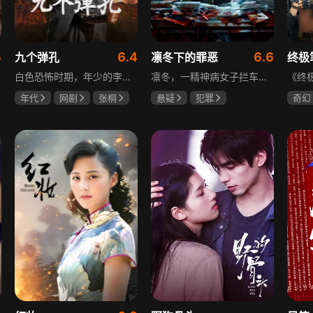
5
6.4
6.6
九个弹孔
凛冬下的罪恶
终极
白色恐怖时期，年少的李智信家破人亡后投身革命武装，因作战有勇有谋获“小狼崽子”绰号。他长期率部孤悬敌后，与日寇、反动派对决，多次负伤仍不改初心。凭借坚韧意志，他从游击队员成长为新四军干部、解放军司令员，身上的九个弹孔是他践行革命誓言、见证成长的勋章。
凛冬，一精神病女子拦车报案，称丈夫杀人，刑警沈栋梁吴红兵由此揭开系列碎尸案真相。然而风浪未平，储蓄所抢劫杀人案，少女失踪案，流窜抢车案接连发生，沈栋梁与吴红兵追凶之际，竟牵出改变二人命运的人性悲剧。
年代
网剧
张桐
悬疑
犯罪
奇幻
何雨虹
李桓
吴昊宸
张睿
曾舜
王大奇
哈妮