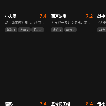
1
7.4
7.2
小夫妻
西京故事
战神
都市婚姻题材剧《小夫妻》围绕经营十年婚姻的周全与车莉展开，原本家庭美满的二人突遭变故：周全怀才不遇还意外被裁员，车莉则被迫赶鸭子上架仓促创业，不可预期的生活变动让他们的婚姻陷入僵局。而立之年的两人，在现实压力与情感拉扯中挣扎，面临诸多矛盾与考验，他们能否重新调整生活节奏，修复婚姻关系，回到幸福生活的轨道，是该剧的核心看点。
为支撑一双儿女家成、家秀的“求学大业”，一家之主罗天福携妻子慧娟进了西京城。在西京城里，罗天福见证了身边的小人物们在大城市的生存之难，自身也经历了种种艰辛：饼铺生意屡屡受挫，妻子慧娟不满他“固执守旧”的经营方式闹起分居，儿子家成无法适应从乡村到城市的生活状况不断离校出走，重重打击不断袭来，使他头一次对自己坚守多年的人生观和价值观产生怀疑。自己这样做究竟是对是错，城市是不是真的不适合他这种“坚持老一套”的人生存。女儿家秀的支持鼓励使罗天福重拾信心，那些曾经接受罗天福帮助的人也反过来帮助他，纠缠不清的矛盾随之一一化解。罗家人终于在西京这座大城扎下了根，向着美好的未来继续前行。该剧围绕农村家庭在城市的奋斗历程展开，展现了小人物的坚韧与善良，充满了励志色彩与现实关怀。
婚姻
家庭
殷桃
家庭
剧情
战争
郭京飞
齐溪
张国强
陈小艺
王丽
石安妮
5
7.4
8.4
蝶影
五号特工组
借枪