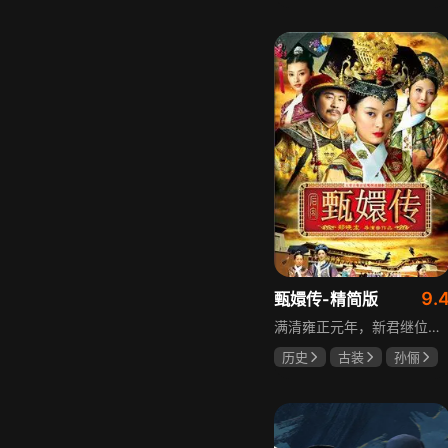
邵思涵
刘立胜
9.
甄嬛传-精简版
满清雍正元年，新君继位后朝堂看似祥和实则暗流涌动，后宫华妃与皇后分庭抗礼，各方势力裹挟其中凶险异常，太后主持选秀拉开帷幕，大理寺少卿甄远道长女甄嬛意外得雍正赏识步入皇宫，在皇后与华妃的夹击下，甄嬛小心周旋忍辱负重，不得不用智慧保护自己，一次次卷入残酷宫闱斗争。
历史
古装
孙俪
陈建斌
蔡少芬