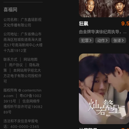
喜福网
公司名称：广东鑫锘影视
9.
狂飙
文化传播有限公司
由金牌导演徐纪周执导，张译、张颂文、李一桐、张志坚、吴刚领衔主演，倪大红、韩童生、李建义特邀主演的中央政法委重点项目。一部扫黑除恶坚决斗争的回忆录，横跨20年的群像叙事全景式展现时代变迁下的黑白较量与复杂人性。
公司地址：广东省佛山市
南海区桂城街道南海大道
犯罪
动作
张译
北57号南海新闻中心大楼
张颂文
李一桐
十九层1912室
联系方式
|
网站地图
|
用户协议
|
隐私政
策
|
本网站用字经北大
方正电子有限公司授权许
可
版权所有 © contentchin
a.com
|
粤ICP备1002
3915号
|
信息网络传
播视听节目许可证19082
89号
违法和不良信息举报电
话：400-0000-2345