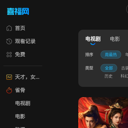
首页
电视剧
电影
观看记录
免费
排序
周最热
类型
全部
古
历史
科
天才，女友
雀骨
电视剧
电影