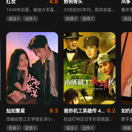
1
6.8
红妆
野狗骨头
风筝
1949年初夏，解放大军直抵上海，国民党国防部保密局的中共地下党员邓家骥奉命撤往台湾，其妻同为地下党的沈荷因临产被留在上海。新中国成立之初，面对敌特的破坏活动，斗争形势严峻，沈荷隐藏真实身份，继续与敌人展开新一轮斗争，在隐秘战线坚守信仰，为新政权的稳定默默奉献。
20世纪90年代，陈异和苗靖因父母相识结缘，从充满敌意到彼此依靠，后因家庭变故不得不相依为命。大学时苗靖告白，陈异却因纵火案逼她离开藤城。多年后重逢，陈异为保护苗靖以身入局，两人并肩对抗走私团伙，最终陈异告白，两人终成眷属。
谍战
战争
剧情
爱情
谍战
张歆艺
宋威龙
张婧仪
柳云
田征
李小
1
8.3
8.2
灿如繁星
南侨机工英雄传 43集版
如约
改编自晋江文学城长洱小说《狭路》，讲述心理学博士林晚星遭遇变故后返乡任教，邂逅顶级教练王法，带领垫底差生逆袭追梦的热血救赎故事。林晚星用“自由式”教育，培养少年们的独立人格，帮他们学会生活、融洽自我、发现所爱、勇于追求，诠释“不远狭路，终见光明”的成长内核。
抗战打响后日军封锁我国运输路线，神鼓滇缅公路撑起抗战后勤补给，因急缺司机和技工，三千余名南洋华侨毅然归国共赴国难。方家兄弟是典型代表，大哥方天海表面投靠日军实为中共地下工作者，委曲求全游走生死间；弟弟方千树从纨绔子弟成长为抗日战士。剧集以真实历史为背景，展现华侨爱国情怀与民族大义。
青春
爱情
谍战
战争
网剧