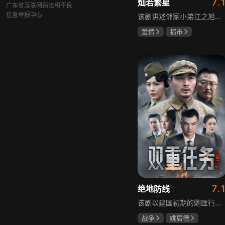
7.
灿若繁星
广东省互联网违法和不良
信息举报中心
该剧讲述邻家小弟江之旭留学归来，竟成了夏千星的顶头上司。从小管着江之旭、事事压他一头的夏千星无法接受，两人互不服气，在公司内外明争暗斗。江之旭借职位刁难夏千星，夏千星则用姐姐身份压制他，然而夏千星不知道，江之旭拼尽全力坐上这个位子，就是为了陪在她身边保护她。
爱情
都市
孙妍恩
曹景皓
毕雪
7.
绝地防线
该剧以建国初期的剿匪行动为背景，讲述中国人民解放军西线小分队追击黑山寺国民党残部的故事。小分队在执行任务过程中，严格遵照上级指示，既要完成军事目标，又全力保护沿途百姓的生命财产安全，同时对残部人员采取劝降与救治相结合的策略。最终，小分队成功控制了区域内的疫情，救出了愿意投诚的士兵，圆满完成了剿匪解救任务，展现了解放军的优良作风与使命担当。
战争
姚居德