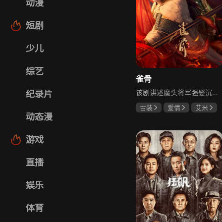
动漫
短剧
少儿
综艺
雀骨
该剧讲述魔头将军强娶沉迷机关术的财迷假千金，两人从契约夫妻起步，在生死局中互扒马甲，爱意与杀意交织共生。过程中他们揭露朝堂阴谋，破解生死乱局，最终共同守护家国太平，融合了权谋、爱情、冒险等多重元素，情节跌宕起伏。
纪录片
古装
爱情
艾米
动态漫
侯明昊
马秋元
游戏
直播
娱乐
体育