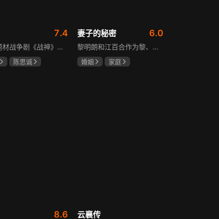
7.4
6.0
妻子的秘密
抗战题材战争剧《战神》讲述太行山一带，八路军游击队司令龙大谷骁勇善战、机智过人，15岁就参加了红军，身经百战，被军中将士们奉为“战神”。抗日战争爆发前，龙大谷因在抗大学习期间为替警卫员李广出头，一时冲动出手打了同期学员张道平，受了处分。以至于在红军缩编为八路军之时，龙大谷从原来的红军副师长降为游击队司令，随行上任的只有警卫员李广和参谋刘水泉二人，以及上级领导田烽给他的五十块大洋。即便如此，龙大谷依然不屈不挠，硬是在山西这块热土上平地拉起一支敢打、能拼、必胜，号称“龙支队”的作战队伍，凭借丰富的作战经验打赢了一场又一场的恶战，威震敌方！
黎明朗和江百合作为黎、江两大集团的继承人，即将订婚，一场完美婚姻却在一日之间沦为悲剧前奏。订婚当日变故夺去百合父母生命，她临危受命挑起江氏重担，明朗不顾家人反对将她接进黎家。黎母想赶走百合，秘书宁夏誓夺回明朗，大哥黎天图谋篡夺黎氏家产，三个家庭命运就此牵动。千万巨债、身世之谜、婆媳之争、丧子之痛等接踵而至，明朗与百合的爱情历经重重危机，迷失的错爱能否被真情指引。
陈思诚
婚姻
家庭
坤
于荣光
刘恺威
赵丽颖
关智斌
8.6
云襄传