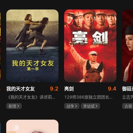
陈靖可
虞书欣
于荣光
秋瓷炫
吴俊
马伯骞
朱晓渔
高晓
4
9.2
9.4
我的天才女友
亮剑
御廷
《我的天才女友》讲述莉拉和莱侬这对好朋友的童年与少年时代。故事从友情开始，描绘女性友情的微妙变化——她们相互支持、妒忌和猜疑，又不断向外拓展，在与外部世界的试探中为自己塑形。莉拉聪明漂亮，莱侬羡慕她的天赋与决断力，两人都视对方为隐秘镜子，暗暗角力，展现女性成长中的复杂关系与自我探寻。
129师386旅独立团团长李云龙敢想敢干、不按规矩办事，脾气火爆性格直爽，带领独立团展现出敢于拼杀的劲头，接连击败坂田连队、山崎大队、山本部队，名声大噪却因屡次犯规遭贬斥。抗战时期他与国军358团团长楚云飞惺惺相惜，徐蚌会战中一较高下双双重伤，养病期间李云龙与护士田雨相恋，两人及亲人战友历经国家沧桑巨变。
剧情
战争
李幼斌
古装
伊利莎·德尔·吉尼欧
童蕾
何政军
陈哲
卢多维卡·纳斯提
吕行
玛格丽塔·马祖可