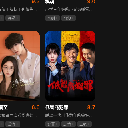
9.3
9.0
棋魂
重庆军统王牌特工郑耀先实为潜伏的中共特工“风筝”，上线牺牲后他与组织失联，解放后化名周志乾继续提供情报。身份证实后他仍协助破获特务案，三十年情报生涯中他遭敌人追杀、妻离子散，为国家牺牲是他的人生价值。
小学三年级的小光为赚零用钱到爷爷家寻宝，偶然翻出旧棋盘，接触棋盘的一瞬间，附身棋盘中的棋士褚嬴的灵魂进入了小光体内。后来小光在学校围棋会所结识少年天才小亮，为测试褚嬴实力，小光贸然与小亮对弈并小胜，他误以为褚嬴棋力平平，小亮却大受打击。数日后小亮再次挑战，再次惨败在褚嬴手下，二人从此成了相爱相杀的棋坛宿敌。在褚嬴指导下，小光进步神速，逐渐对围棋产生兴趣，最终在全国大赛与小亮激战中，褚嬴下出绝妙一局，小光却看出更高一着，终于在自己努力、褚嬴帮助和与小亮的磨练中，独立对弈，燃起真正的棋魂。
悬疑
网剧
奇幻
龙
罗海琼
胡先煦
张超
冉
郝富申
6.6
8.7
而至
低智商犯罪
歌手金禧跨界演戏惨遭翻车，全网群嘲演技拉胯！不服输的他另辟蹊径，转行试水音乐剧，誓要逆袭打脸。机缘巧合下，他对高冷硬核的金牌音乐剧导演宁瑾一见心动，两人意外留下暧昧一吻，转头试镜现场再度狭路相逢。 宁瑾本就抵触偶像跨界，对半路空降的流量新人金禧百般严苛，花式魔鬼训练轮番上线。金禧顶住剧团前辈排挤、同行暗算、舆论刁难等重重危机，日夜苦练打磨演技，慢慢褪去偶像光环、解锁真实自我，一点点打动高冷导演和剧团众人。 一路走来，二人历经误会争执、事业危机、亲情心结、分手磨合多重考验，在并肩拯救濒临倒闭的剧团、携手打磨《倩女幽魂》剧目、共渡舞台难关的过程中，情愫渐生、双向治愈。最终剧目首演大获成功，叛逆
脱离一线刑侦数年的警察张一昂，因省厅匿名举报信被派往三江口调查。他刚到就遇刑警队长被害，洗清嫌疑时意外抓获连环杀人案凶手，迅速建立声望。张一昂锁定当地富商周荣团伙，蠢贼间勾心斗角的蝴蝶效应助警方屡建奇功，最终查明同僚遇害真相，让真凶落网。剧集以喜剧风格展现刑侦故事，充满黑色幽默。
爱情
犯罪
剧情
王骁