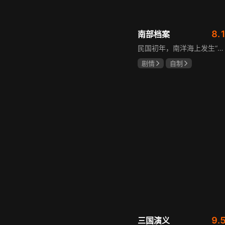
8.
南部档案
民国初年，南洋海上发生“水鬼望乡”离奇命案，张家外派调查神秘事务的南部档案馆坐办张海盐、张海虾二人搭档亲往调查，却意外卷入了一个用于猎杀海外张家人的绝命死局。张海虾以自己的死谋局求解，送张海盐上了“南安号”巨轮回厦城以图他能够有一线生机，但这趟波澜诡谲的航程似乎才刚刚起航，一手遮天的军阀大佬、单纯执着的少年账房、还有十年未见的至亲故人……张海盐独自面对着接踵而至的意外，而当他踏上厦城的那一刻，真正属于两个少年的命运才初初开始转动。
剧情
自制
张新成
丁禹兮
姜珮瑶
9.
三国演义