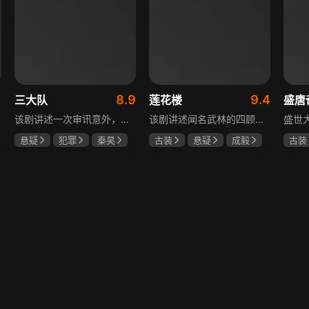
1
8.9
9.4
三大队
莲花楼
盛唐
该剧讲述一次审讯意外，三大队刑警程兵入狱服刑，队友受牵连脱警、降职，曾经的警界精英三大队分崩离析。十年牢狱，程兵重获自由，失去一切，而案件的犯罪嫌疑人王大勇依旧在逃。穿一天警服，终身是正义，不甘化作执着，利刃再次出鞘，程兵和三大队的兄弟重新集结踏上追凶之路，在孤独漫长的旅途中配合警方千里追凶，也在这苦行僧一样的历程中重新找到人生的坐标和生命的意义。本片根据原载于“网易人间”作者深蓝的《请转告局长，三大队任务完成》改编。
该剧讲述闻名武林的四顾门门主李相夷在一次大战后身受重伤，从此退隐江湖成为淡泊名利的“假神医”李莲花。他遇到新交方多病与旧敌笛飞声后，重新卷入江湖。江湖暗流涌动，疑团扑朔迷离，抽丝剥茧方能断出真相，一段荡气回肠的侠义情即将热血展开，展现了侠义、探案与江湖恩怨交织的精彩故事。
悬疑
犯罪
秦昊
古装
悬疑
成毅
古装
李乃文
陈明昊
曾舜晞
肖顺尧
何泓
何泊