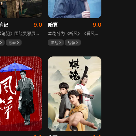
9.0
9.0
笔记
暗算
《终极笔记》围绕吴邪展开，他因好奇三叔经历，历险归来收神秘录像带后卷入阴谋，只身闯格尔木疗养院偶遇张起灵等六人组队，在西王母宫发现陨玉，却遇三叔失踪、张起灵失忆。众人寻记忆探张家古楼，因裘德考介入受阻，后联手霍老太再探遭意外，谜团未解，吴邪被迫伪装成三叔，剧情充满冒险与悬疑。
本剧分为《听风》《看风》和《捕风》三个篇章，三者在时间关系及故事上相对独立，又千丝万缕。听风，即无线电侦听者，是一群“靠耳朵打江山”的人，他们的耳朵可以听到天外之音、无声之音、秘密之音。看风，即密码破译的人，是一群“善于神机妙算”的人，他们的慧眼可以识破天机、释读天书、看阅无字之书。捕风，即我党地下工作者，在国民党大肆实施白色恐怖时期，他们是牺牲者更是战斗者，乔装打扮深入虎穴，迎风而战，为缔造共和国立下不朽的丰功伟业。
青春
谍战
战争
晞
肖宇梁
柳云龙
祝希娟
克孜
高明