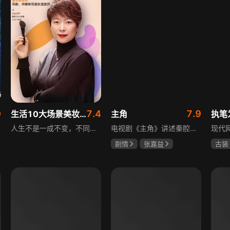
0
7.4
7.9
生活10大场景美妆秘籍
主角
执笔
人生不是一成不变，不同的场合不同的角色，适宜的妆容造型往往能帮助人们建立自信、破冰社交，开启一个良好开端，做到事半功倍。姜月辉老师亲自打造的《10大生活场景角色妆容课程》，将针对不同的生活场景和角色需求，教授相应的妆容造型技巧，让学员轻松驾驭每个人生角色，打造出适合自己的妆容，提升个人形象和气质。
电视剧《主角》讲述秦腔名伶忆秦娥阴差阳错被舅舅胡三元带入剧团，历经近半个世纪兴衰起伏，从牧羊女成长为一代秦腔名伶的故事，剧集以秦腔发展为脉络映射大历史起落，反映中国社会四十年变迁中普通人的情感生活与命运，展现传统艺术传承与时代变迁的交织。
剧情
张嘉益
古装
刘浩存
秦海璐
夏小