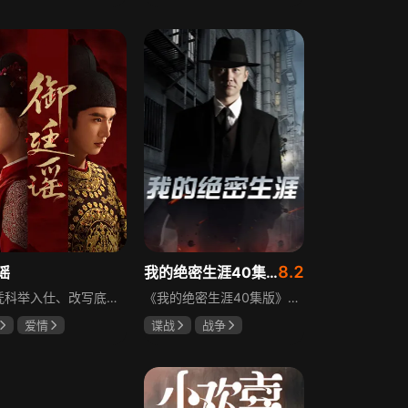
霆
赵尧珂
田曦薇
王传君
攀
8.2
谣
我的绝密生涯40集版
立志凭科举入仕、改写底层命运的孤女孟廷辉因意外结识微服私访的少年新帝英寡，二人联手铲除沙州官匪，英寡赏识其胆识智谋，暗中助力她赴京赶考。孟廷辉入京后遭科举舞弊构陷，凭智勇自证清白，被英寡破格任命为察闻院主事，清查虎啸帮、晚香阁等黑恶势力，逐步牵出血月会复国阴谋与朝堂权斗。二人从君臣知己渐生情愫，历经身世谜团、朝堂阻力与边境战乱，最终平定叛乱、整肃朝纲，携手共护江山万民。
《我的绝密生涯40集版》以1931年东北为背景，苏联特使引发暗杀行动，商人关郁达卷入被重伤失踪，妻子谭梓君带家人在新京安顿。八年后关郁达打入日本特务机关为我党提供情报，与谭梓君相遇却因身份不能相认，谭梓君心中充满怀疑。
爱情
谍战
战争
远
吴谨言
黄志忠
左小青
吴刚