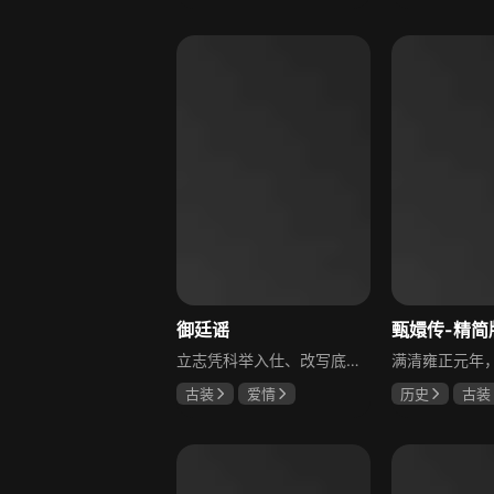
柳云龙
罗海琼
于荣光
秋
李小冉
朱晓渔
御廷谣
甄嬛传-精简
立志凭科举入仕、改写底层命运的孤女孟廷辉因意外结识微服私访的少年新帝英寡，二人联手铲除沙州官匪，英寡赏识其胆识智谋，暗中助力她赴京赶考。孟廷辉入京后遭科举舞弊构陷，凭智勇自证清白，被英寡破格任命为察闻院主事，清查虎啸帮、晚香阁等黑恶势力，逐步牵出血月会复国阴谋与朝堂权斗。二人从君臣知己渐生情愫，历经身世谜团、朝堂阻力与边境战乱，最终平定叛乱、整肃朝纲，携手共护江山万民。
古装
爱情
历史
古装
陈哲远
吴谨言
陈建斌
蔡
吕行