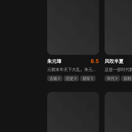
8.5
朱元璋
风吹半夏
元朝末年天下大乱，朱元璋自幼父母双亡，沦为乞丐后又遁入空门，走投无路参加义军，从此南征北战，一步步走上中国历史舞台。他心思缜密，笼络徐达、汤和等将才，礼遇李善长、刘伯温等文人，在鄱阳湖大水战中以少胜多消灭劲敌陈友谅，最终创建明朝，书写草根帝王的逆袭传奇。
古装
历史
胡军
年代
自制
剧雪
郑晓宁
赵丽颖
欧
李光洁