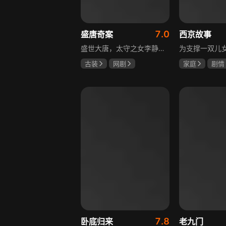
7.0
盛唐奇案
西京故事
盛世大唐，太守之女李静澜天赋异禀，擅验尸断案，与神秘“鬼探”决明、武艺高强的捕快苏御安联手追凶，揭开一桩桩离奇悬案：双生姐妹的生死置换、跨越十七年的书生冤案、雅集会上的连环仪式杀人等。在迷雾与鲜血中，李静澜与决明暗生情愫，彼此扶持，坚守心中正道，挣脱宿命桎梏。盛世灯火之下，他们以智慧与勇气涤荡污浊，书写下一段守护正义与清明的传奇。
古装
网剧
家庭
剧情
何泓姗
李菲
张国强
陈
何泊远
石安妮
7.8
卧底归来
老九门