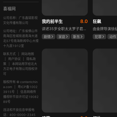
喜福网
公司名称：广东鑫锘影视
8.0
我的前半生
狂飙
文化传播有限公司
讲述35岁全职太太罗子君因丈夫突然离婚陷入人生谷底，带孩子闯入社会，从安逸走向落魄。贺涵作为事业有成的精英，平静生活被罗子君打破，需应对各类突发状况。生活逼迫罗子君重拾骨气，贺涵也收获温暖，二人历经波折，罗子君实现自我成长，贺涵也找到人生新方向，展现都市女性蜕变与情感纠葛。
公司地址：广东省佛山市
南海区桂城街道南海大道
剧情
家庭
靳东
犯罪
动作
北57号南海新闻中心大楼
马伊琍
袁泉
张颂文
李
十九层1912室
联系方式
|
网站地图
|
用户协议
|
隐私政
策
|
本网站用字经北大
方正电子有限公司授权许
可
版权所有 © contentchin
a.com
|
粤ICP备1002
3915号
|
信息网络传
播视听节目许可证19082
89号
违法和不良信息举报电
话：400-0000-2345