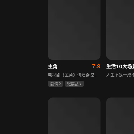
7.9
主角
电视剧《主角》讲述秦腔名伶忆秦娥阴差阳错被舅舅胡三元带入剧团，历经近半个世纪兴衰起伏，从牧羊女成长为一代秦腔名伶的故事，剧集以秦腔发展为脉络映射大历史起落，反映中国社会四十年变迁中普通人的情感生活与命运，展现传统艺术传承与时代变迁的交织。
剧情
张嘉益
刘浩存
秦海璐