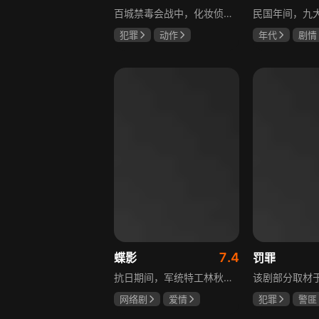
百城禁毒会战中，化妆侦察员宝玉完成任务后迎来更大挑战，他卧底飞城企业，取得董事长田竟的妻子林莺信任，揭露田竟是大毒枭的真相，田竟不仅贩毒，还策划在海域建立毒品基地，宝玉与战友们付出生命代价，最终取得胜利。
犯罪
动作
年代
剧情
张嘉益
林雨申
陈伟霆
张
刘奕君
赵丽颖
7.4
蝶影
罚罪
抗日期间，军统特工林秋雁领命赴上海摧毁日本人的“蝎美人计划”。在暗杀伪政府人员的名单中，她发现昔日恋人张子墨的名字，对上司周天昊的感情也在一次次任务中逐渐变化。一个是身在敌营的旧爱，一个是出生入死的战友，在国恨家仇的时代漩涡里，林秋雁面临爱情抉择，也在屡次情感抉择过程中，逐渐成长为更成熟的谍战人员，在乱世中坚守家国大义。
网络剧
爱情
犯罪
警匪
冯越
魏大勋
黄景瑜
杨