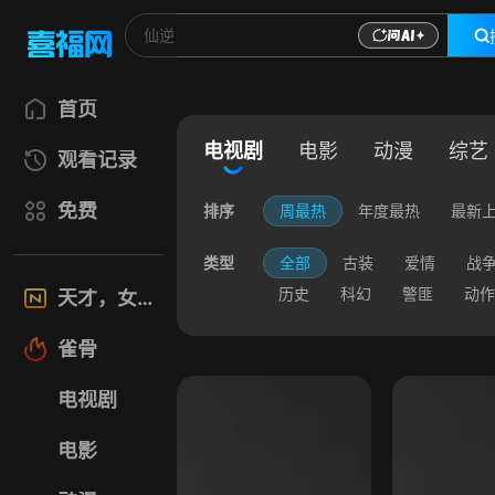
首页
电视剧
电影
动漫
综艺
观看记录
免费
排序
周最热
年度最热
最新
类型
全部
古装
爱情
战
历史
科幻
警匪
动作
天才，女友
雀骨
电视剧
电影