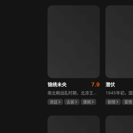
赫子铭
盖玥希
7.9
锦绣未央
潜伏
南北朝战乱时期，北凉王族少女心儿原本过着无忧无虑的生活，却因战事波及流落异乡。在化名李未央的过程中，她勇敢地承担起两个女孩的命运与苦难，回到北魏太傅府，与仇敌斗智斗勇，卷入皇子情仇纠葛。历经磨难，她终为家族正名，收获感人美好爱情。
宫廷
古装
唐嫣
剧情
爱情
罗晋
吴建豪
孙红雷
姚
范雨林