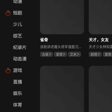
动漫
短剧
少儿
综艺
雀骨
天才，女友
该剧讲述魔头将军强娶沉迷机关术的财迷假千金，两人从契约夫妻起步，在生死局中互扒马甲，爱意与杀意交织共生。过程中他们揭露朝堂阴谋，破解生死乱局，最终共同守护家国太平，融合了权谋、爱情、冒险等多重元素，情节跌宕起伏。
纪录片
古装
爱情
艾米
剧情
爱情
动态漫
侯明昊
马秋元
田曦薇
胡
厉嘉琪
游戏
直播
娱乐
体育