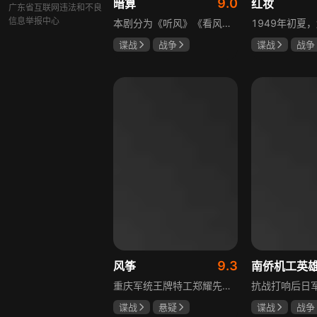
9.0
暗算
红妆
广东省互联网违法和不良
信息举报中心
本剧分为《听风》《看风》和《捕风》三个篇章，三者在时间关系及故事上相对独立，又千丝万缕。听风，即无线电侦听者，是一群“靠耳朵打江山”的人，他们的耳朵可以听到天外之音、无声之音、秘密之音。看风，即密码破译的人，是一群“善于神机妙算”的人，他们的慧眼可以识破天机、释读天书、看阅无字之书。捕风，即我党地下工作者，在国民党大肆实施白色恐怖时期，他们是牺牲者更是战斗者，乔装打扮深入虎穴，迎风而战，为缔造共和国立下不朽的丰功伟业。
谍战
战争
谍战
战争
柳云龙
祝希娟
张歆艺
高明
9.3
风筝
重庆军统王牌特工郑耀先实为潜伏的中共特工“风筝”，上线牺牲后他与组织失联，解放后化名周志乾继续提供情报。身份证实后他仍协助破获特务案，三十年情报生涯中他遭敌人追杀、妻离子散，为国家牺牲是他的人生价值。
谍战
悬疑
谍战
战争