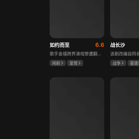
6.6
如约而至
战长沙
歌手金禧跨界演戏惨遭翻车，全网群嘲演技拉胯！不服输的他另辟蹊径，转行试水音乐剧，誓要逆袭打脸。机缘巧合下，他对高冷硬核的金牌音乐剧导演宁瑾一见心动，两人意外留下暧昧一吻，转头试镜现场再度狭路相逢。 宁瑾本就抵触偶像跨界，对半路空降的流量新人金禧百般严苛，花式魔鬼训练轮番上线。金禧顶住剧团前辈排挤、同行暗算、舆论刁难等重重危机，日夜苦练打磨演技，慢慢褪去偶像光环、解锁真实自我，一点点打动高冷导演和剧团众人。 一路走来，二人历经误会争执、事业危机、亲情心结、分手磨合多重考验，在并肩拯救濒临倒闭的剧团、携手打磨《倩女幽魂》剧目、共渡舞台难关的过程中，情愫渐生、双向治愈。最终剧目首演大获成功，叛逆
网剧
爱情
战争
霍建
吴俊霆
赵尧珂
杨紫
任程
高晓攀