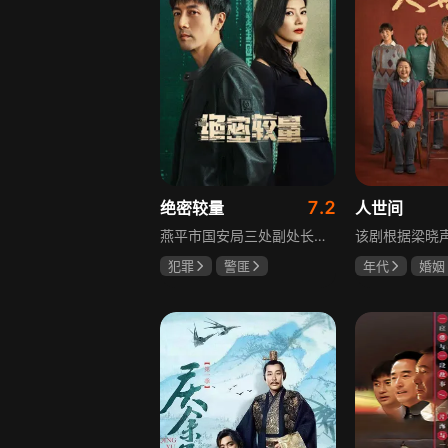
7.2
绝密较量
人世间
燕平市国安局三处副处长杨光在行动中意外卷入国际间谍阴谋，随着意外频发，他带领三处成员察觉正陷入国家机密泄露危机。杨光带领团队抽丝剥茧调查，神秘女子赵亚苧成焦点，她身份行为成谜，既阻碍真相又推动事态。杨光深入虎穴，与赵亚苧双双卷入复杂漩涡，历经磨难坚守初心，经惊心动魄斗争与巧妙决策，成功破获阴谋粉碎敌人窃取机密企图，胜利背后有个人牺牲与道德较量，新挑战仍如影随形。
犯罪
警匪
年代
婚姻
张鲁一
高圆圆
雷佳音
辛
曹炳琨
宋佳