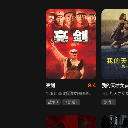
胡先煦
张超
吴俊霆
赵
郝富申
高晓攀
9.4
亮剑
我的天才女
129师386旅独立团团长李云龙敢想敢干、不按规矩办事，脾气火爆性格直爽，带领独立团展现出敢于拼杀的劲头，接连击败坂田连队、山崎大队、山本部队，名声大噪却因屡次犯规遭贬斥。抗战时期他与国军358团团长楚云飞惺惺相惜，徐蚌会战中一较高下双双重伤，养病期间李云龙与护士田雨相恋，两人及亲人战友历经国家沧桑巨变。
战争
李幼斌
剧情
童蕾
何政军
伊利莎·德尔·
卢多维卡·纳斯
玛格丽塔·马祖