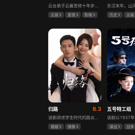
云台弟子云襄苦修十年步入江湖，闯荡中结识几位好友，体会到友谊的温暖，古怪精灵的舒亚男更让他产生朦胧情愫，和朋友们度过一段快意恩仇的时光。可好景不长，随着对昔日灭族惨案的深入调查，云襄挖出更多骇人听闻的秘密，事态急转直下，他先后经历欺骗、背叛与生死离别，还意识到曾以造福苍生为己任的云台早已堕落，云襄决定挺身而出捍卫心中正义，哪怕牺牲自己也在所不惜。
古装
爱情
陈晓
历史
古装
毛晓彤
唐晓天
唐国强
孙
鲍国安
8.3
归路
五号特工组
该剧讲述学生时代的路炎晨与归晓是彼此初恋，因路炎晨远赴警校、归晓家庭变故，两人感情无疾而终。八年后二人重逢，一句“化成灰我都认得你”尽显念念不忘。两年后，归晓与朋友丢车，万般无奈下拨通路炎晨电话，后续二人将在边境小城续写情感故事。
婚姻
偶像
谍战
战争
井柏然
谭松韵
于震
王丽