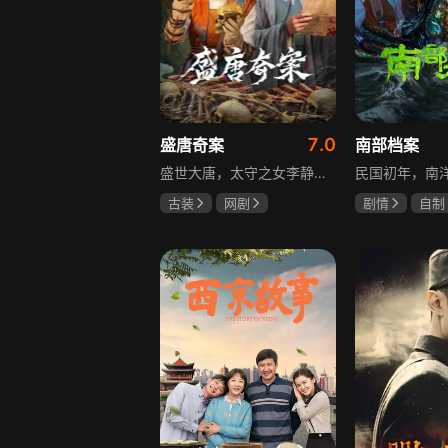
7.0
盛唐奇案
南部档案
盛世大唐，太守之女李静澜天赋异禀，擅验尸断案，与神秘“鬼探”决明、武艺高强的捕快苏御安联手追凶，揭开一桩桩离奇悬案：双生姐妹的生死置换、跨越十七年的书生冤案、雅集会上的连环仪式杀人等。在迷雾与鲜血中，李静澜与决明暗生情愫，彼此扶持，坚守心中正道，挣脱宿命桎梏。盛世灯火之下，他们以智慧与勇气涤荡污浊，书写下一段守护正义与清明的传奇。
古装
网剧
剧情
自制
何泓姗
李菲
张新成
丁
何泊远
姜珮瑶