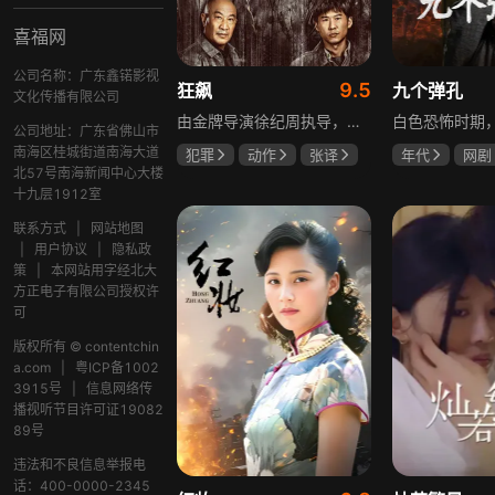
喜福网
公司名称：广东鑫锘影视
9.5
狂飙
九个弹孔
文化传播有限公司
由金牌导演徐纪周执导，张译、张颂文、李一桐、张志坚、吴刚领衔主演，倪大红、韩童生、李建义特邀主演的中央政法委重点项目。一部扫黑除恶坚决斗争的回忆录，横跨20年的群像叙事全景式展现时代变迁下的黑白较量与复杂人性。
公司地址：广东省佛山市
南海区桂城街道南海大道
犯罪
动作
张译
年代
网剧
北57号南海新闻中心大楼
张颂文
李一桐
何雨虹
李
十九层1912室
联系方式
|
网站地图
|
用户协议
|
隐私政
策
|
本网站用字经北大
方正电子有限公司授权许
可
版权所有 © contentchin
a.com
|
粤ICP备1002
3915号
|
信息网络传
播视听节目许可证19082
89号
违法和不良信息举报电
话：400-0000-2345