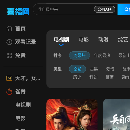
首页
电视剧
电影
动漫
综艺
观看记录
免费
排序
周最热
年度最热
最新
类型
全部
古装
爱情
战
历史
科幻
警匪
动作
天才，女友
雀骨
电视剧
电影