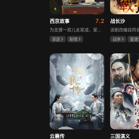
7.2
西京故事
战长沙
为支撑一双儿女家成、家秀的“求学大业”，一家之主罗天福携妻子慧娟进了西京城。在西京城里，罗天福见证了身边的小人物们在大城市的生存之难，自身也经历了种种艰辛：饼铺生意屡屡受挫，妻子慧娟不满他“固执守旧”的经营方式闹起分居，儿子家成无法适应从乡村到城市的生活状况不断离校出走，重重打击不断袭来，使他头一次对自己坚守多年的人生观和价值观产生怀疑。自己这样做究竟是对是错，城市是不是真的不适合他这种“坚持老一套”的人生存。女儿家秀的支持鼓励使罗天福重拾信心，那些曾经接受罗天福帮助的人也反过来帮助他，纠缠不清的矛盾随之一一化解。罗家人终于在西京这座大城扎下了根，向着美好的未来继续前行。该剧围绕农村家庭在城市的奋斗历程展开，展现了小人物的坚韧与善良，充满了励志色彩与现实关怀。
家庭
剧情
战争
霍建
张国强
陈小艺
杨紫
任程
石安妮
云襄传
三国演义