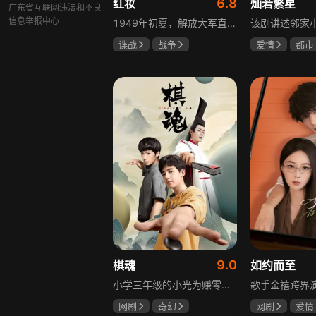
6.8
红妆
灿若繁星
广东省互联网违法和不良
信息举报中心
1949年初夏，解放大军直抵上海，国民党国防部保密局的中共地下党员邓家骥奉命撤往台湾，其妻同为地下党的沈荷因临产被留在上海。新中国成立之初，面对敌特的破坏活动，斗争形势严峻，沈荷隐藏真实身份，继续与敌人展开新一轮斗争，在隐秘战线坚守信仰，为新政权的稳定默默奉献。
谍战
战争
爱情
都市
张歆艺
孙妍恩
曹
毕雪
9.0
棋魂
如约而至
小学三年级的小光为赚零用钱到爷爷家寻宝，偶然翻出旧棋盘，接触棋盘的一瞬间，附身棋盘中的棋士褚嬴的灵魂进入了小光体内。后来小光在学校围棋会所结识少年天才小亮，为测试褚嬴实力，小光贸然与小亮对弈并小胜，他误以为褚嬴棋力平平，小亮却大受打击。数日后小亮再次挑战，再次惨败在褚嬴手下，二人从此成了相爱相杀的棋坛宿敌。在褚嬴指导下，小光进步神速，逐渐对围棋产生兴趣，最终在全国大赛与小亮激战中，褚嬴下出绝妙一局，小光却看出更高一着，终于在自己努力、褚嬴帮助和与小亮的磨练中，独立对弈，燃起真正的棋魂。
网剧
奇幻
网剧
爱情