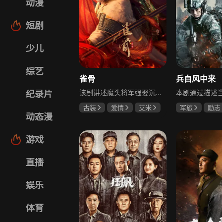
动漫
短剧
少儿
综艺
雀骨
兵自风中来
该剧讲述魔头将军强娶沉迷机关术的财迷假千金，两人从契约夫妻起步，在生死局中互扒马甲，爱意与杀意交织共生。过程中他们揭露朝堂阴谋，破解生死乱局，最终共同守护家国太平，融合了权谋、爱情、冒险等多重元素，情节跌宕起伏。
纪录片
古装
爱情
艾米
军旅
励志
动态漫
侯明昊
马秋元
蓝盈莹
丁
游戏
直播
娱乐
体育