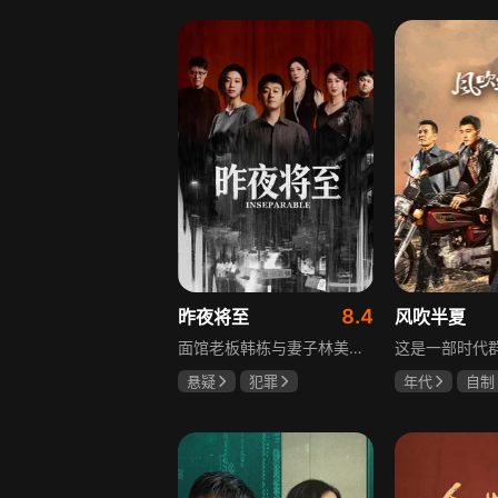
李岷城
8.4
昨夜将至
风吹半夏
面馆老板韩栋与妻子林美月看似安稳的日常之下，各自埋藏着不愿被人知晓的过往。林美月曾经的身份被旧识要挟勒索，平静生活被骤然打破；韩栋尘封二十年的秘密，也随着一场蓄意的复仇逐渐浮出水面。旧友步步紧逼，夫妻二人被卷入层层交织的危机当中。多年前的遗憾与过错、旧日姐妹间的纠葛接连爆发，多方势力相互拉扯。为守护自己的小家，夫妻俩从被动周旋开始奋力反击，在迷雾重重的恩怨里，直面所有过往造成的困局。
悬疑
犯罪
年代
自制
佟大为
王佳佳
赵丽颖
欧
马苏
李光洁