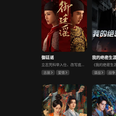
御廷谣
立志凭科举入仕、改写底层命运的孤女孟廷辉因意外结识微服私访的少年新帝英寡，二人联手铲除沙州官匪，英寡赏识其胆识智谋，暗中助力她赴京赶考。孟廷辉入京后遭科举舞弊构陷，凭智勇自证清白，被英寡破格任命为察闻院主事，清查虎啸帮、晚香阁等黑恶势力，逐步牵出血月会复国阴谋与朝堂权斗。二人从君臣知己渐生情愫，历经身世谜团、朝堂阻力与边境战乱，最终平定叛乱、整肃朝纲，携手共护江山万民。
古装
爱情
谍战
战争
陈哲远
吴谨言
黄志忠
左
吕行
吴刚