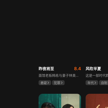
李岷城
8.4
昨夜将至
风吹半夏
面馆老板韩栋与妻子林美月看似安稳的日常之下，各自埋藏着不愿被人知晓的过往。林美月曾经的身份被旧识要挟勒索，平静生活被骤然打破；韩栋尘封二十年的秘密，也随着一场蓄意的复仇逐渐浮出水面。旧友步步紧逼，夫妻二人被卷入层层交织的危机当中。多年前的遗憾与过错、旧日姐妹间的纠葛接连爆发，多方势力相互拉扯。为守护自己的小家，夫妻俩从被动周旋开始奋力反击，在迷雾重重的恩怨里，直面所有过往造成的困局。
悬疑
犯罪
年代
自制
佟大为
王佳佳
赵丽颖
欧
马苏
李光洁