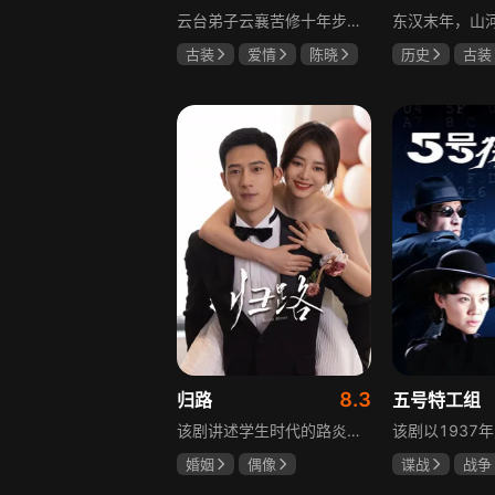
云台弟子云襄苦修十年步入江湖，闯荡中结识几位好友，体会到友谊的温暖，古怪精灵的舒亚男更让他产生朦胧情愫，和朋友们度过一段快意恩仇的时光。可好景不长，随着对昔日灭族惨案的深入调查，云襄挖出更多骇人听闻的秘密，事态急转直下，他先后经历欺骗、背叛与生死离别，还意识到曾以造福苍生为己任的云台早已堕落，云襄决定挺身而出捍卫心中正义，哪怕牺牲自己也在所不惜。
古装
爱情
陈晓
历史
古装
毛晓彤
唐晓天
唐国强
孙
鲍国安
8.3
归路
五号特工组
该剧讲述学生时代的路炎晨与归晓是彼此初恋，因路炎晨远赴警校、归晓家庭变故，两人感情无疾而终。八年后二人重逢，一句“化成灰我都认得你”尽显念念不忘。两年后，归晓与朋友丢车，万般无奈下拨通路炎晨电话，后续二人将在边境小城续写情感故事。
婚姻
偶像
谍战
战争
井柏然
谭松韵
于震
王丽