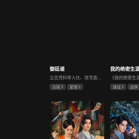
御廷谣
立志凭科举入仕、改写底层命运的孤女孟廷辉因意外结识微服私访的少年新帝英寡，二人联手铲除沙州官匪，英寡赏识其胆识智谋，暗中助力她赴京赶考。孟廷辉入京后遭科举舞弊构陷，凭智勇自证清白，被英寡破格任命为察闻院主事，清查虎啸帮、晚香阁等黑恶势力，逐步牵出血月会复国阴谋与朝堂权斗。二人从君臣知己渐生情愫，历经身世谜团、朝堂阻力与边境战乱，最终平定叛乱、整肃朝纲，携手共护江山万民。
古装
爱情
谍战
战争
陈哲远
吴谨言
黄志忠
左
吕行
吴刚