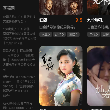
喜福网
公司名称：广东鑫锘影视
9.5
狂飙
九个弹孔
文化传播有限公司
由金牌导演徐纪周执导，张译、张颂文、李一桐、张志坚、吴刚领衔主演，倪大红、韩童生、李建义特邀主演的中央政法委重点项目。一部扫黑除恶坚决斗争的回忆录，横跨20年的群像叙事全景式展现时代变迁下的黑白较量与复杂人性。
公司地址：广东省佛山市
南海区桂城街道南海大道
犯罪
动作
张译
年代
网剧
北57号南海新闻中心大楼
张颂文
李一桐
何雨虹
李
十九层1912室
联系方式
|
网站地图
|
用户协议
|
隐私政
策
|
本网站用字经北大
方正电子有限公司授权许
可
版权所有 © contentchin
a.com
|
粤ICP备1002
3915号
|
信息网络传
播视听节目许可证19082
89号
违法和不良信息举报电
话：400-0000-2345