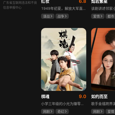
6.8
红妆
灿若繁星
广东省互联网违法和不良
信息举报中心
1949年初夏，解放大军直抵上海，国民党国防部保密局的中共地下党员邓家骥奉命撤往台湾，其妻同为地下党的沈荷因临产被留在上海。新中国成立之初，面对敌特的破坏活动，斗争形势严峻，沈荷隐藏真实身份，继续与敌人展开新一轮斗争，在隐秘战线坚守信仰，为新政权的稳定默默奉献。
谍战
战争
爱情
都市
张歆艺
孙妍恩
曹
毕雪
9.0
棋魂
如约而至
小学三年级的小光为赚零用钱到爷爷家寻宝，偶然翻出旧棋盘，接触棋盘的一瞬间，附身棋盘中的棋士褚嬴的灵魂进入了小光体内。后来小光在学校围棋会所结识少年天才小亮，为测试褚嬴实力，小光贸然与小亮对弈并小胜，他误以为褚嬴棋力平平，小亮却大受打击。数日后小亮再次挑战，再次惨败在褚嬴手下，二人从此成了相爱相杀的棋坛宿敌。在褚嬴指导下，小光进步神速，逐渐对围棋产生兴趣，最终在全国大赛与小亮激战中，褚嬴下出绝妙一局，小光却看出更高一着，终于在自己努力、褚嬴帮助和与小亮的磨练中，独立对弈，燃起真正的棋魂。
网剧
奇幻
网剧
爱情