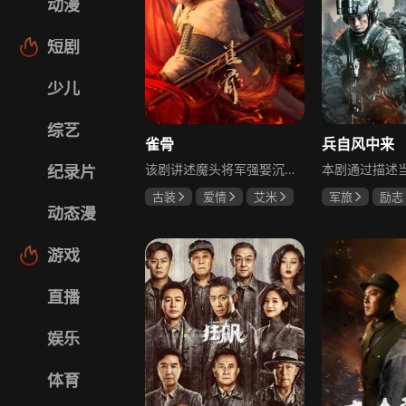
动漫
短剧
少儿
综艺
雀骨
兵自风中来
该剧讲述魔头将军强娶沉迷机关术的财迷假千金，两人从契约夫妻起步，在生死局中互扒马甲，爱意与杀意交织共生。过程中他们揭露朝堂阴谋，破解生死乱局，最终共同守护家国太平，融合了权谋、爱情、冒险等多重元素，情节跌宕起伏。
纪录片
古装
爱情
艾米
军旅
励志
动态漫
侯明昊
马秋元
蓝盈莹
丁
游戏
直播
娱乐
体育