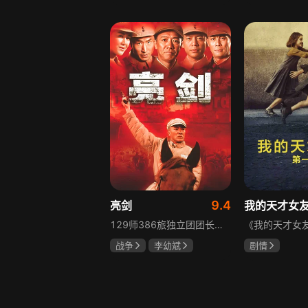
胡先煦
张超
吴俊霆
赵
郝富申
高晓攀
9.4
亮剑
我的天才女
129师386旅独立团团长李云龙敢想敢干、不按规矩办事，脾气火爆性格直爽，带领独立团展现出敢于拼杀的劲头，接连击败坂田连队、山崎大队、山本部队，名声大噪却因屡次犯规遭贬斥。抗战时期他与国军358团团长楚云飞惺惺相惜，徐蚌会战中一较高下双双重伤，养病期间李云龙与护士田雨相恋，两人及亲人战友历经国家沧桑巨变。
战争
李幼斌
剧情
童蕾
何政军
伊利莎·德尔·
卢多维卡·纳斯
玛格丽塔·马祖