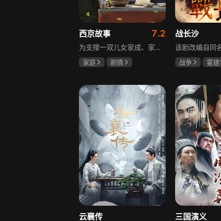
7.2
西京故事
战长沙
为支撑一双儿女家成、家秀的“求学大业”，一家之主罗天福携妻子慧娟进了西京城。在西京城里，罗天福见证了身边的小人物们在大城市的生存之难，自身也经历了种种艰辛：饼铺生意屡屡受挫，妻子慧娟不满他“固执守旧”的经营方式闹起分居，儿子家成无法适应从乡村到城市的生活状况不断离校出走，重重打击不断袭来，使他头一次对自己坚守多年的人生观和价值观产生怀疑。自己这样做究竟是对是错，城市是不是真的不适合他这种“坚持老一套”的人生存。女儿家秀的支持鼓励使罗天福重拾信心，那些曾经接受罗天福帮助的人也反过来帮助他，纠缠不清的矛盾随之一一化解。罗家人终于在西京这座大城扎下了根，向着美好的未来继续前行。该剧围绕农村家庭在城市的奋斗历程展开，展现了小人物的坚韧与善良，充满了励志色彩与现实关怀。
家庭
剧情
战争
霍建
张国强
陈小艺
杨紫
任程
石安妮
云襄传
三国演义