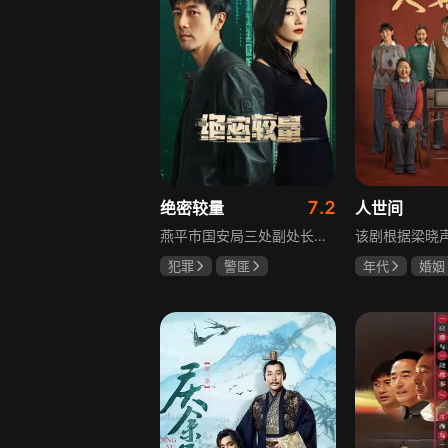
7.2
绝密较量
人世间
燕平市国安局三处副处长杨光在行动中意外卷入国际间谍阴谋，随着意外频发，他带领三处成员察觉正陷入国家机密泄露危机。杨光带领团队抽丝剥茧调查，神秘女子赵亚苧成焦点，她身份行为成谜，既阻碍真相又推动事态。杨光深入虎穴，与赵亚苧双双卷入复杂漩涡，历经磨难坚守初心，经惊心动魄斗争与巧妙决策，成功破获阴谋粉碎敌人窃取机密企图，胜利背后有个人牺牲与道德较量，新挑战仍如影随形。
犯罪
警匪
年代
婚姻
张鲁一
高圆圆
雷佳音
辛
曹炳琨
宋佳