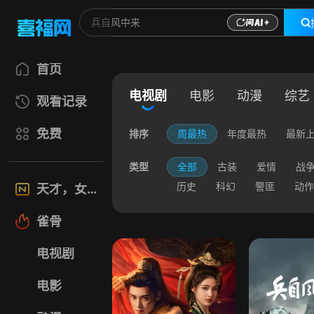
首页
电视剧
电影
动漫
综艺
观看记录
免费
排序
周最热
年度最热
最新
类型
全部
古装
爱情
战
历史
科幻
警匪
动作
天才，女友
雀骨
电视剧
电影