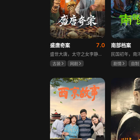
7.0
盛唐奇案
南部档案
盛世大唐，太守之女李静澜天赋异禀，擅验尸断案，与神秘“鬼探”决明、武艺高强的捕快苏御安联手追凶，揭开一桩桩离奇悬案：双生姐妹的生死置换、跨越十七年的书生冤案、雅集会上的连环仪式杀人等。在迷雾与鲜血中，李静澜与决明暗生情愫，彼此扶持，坚守心中正道，挣脱宿命桎梏。盛世灯火之下，他们以智慧与勇气涤荡污浊，书写下一段守护正义与清明的传奇。
古装
网剧
剧情
自制
何泓姗
李菲
张新成
丁
何泊远
姜珮瑶