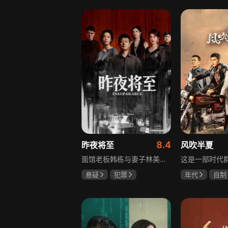
李岷城
8.4
昨夜将至
风吹半夏
面馆老板韩栋与妻子林美月看似安稳的日常之下，各自埋藏着不愿被人知晓的过往。林美月曾经的身份被旧识要挟勒索，平静生活被骤然打破；韩栋尘封二十年的秘密，也随着一场蓄意的复仇逐渐浮出水面。旧友步步紧逼，夫妻二人被卷入层层交织的危机当中。多年前的遗憾与过错、旧日姐妹间的纠葛接连爆发，多方势力相互拉扯。为守护自己的小家，夫妻俩从被动周旋开始奋力反击，在迷雾重重的恩怨里，直面所有过往造成的困局。
悬疑
犯罪
年代
自制
佟大为
王佳佳
赵丽颖
欧
马苏
李光洁