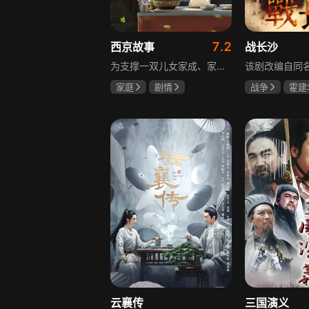
7.2
西京故事
战长沙
为支撑一双儿女家成、家秀的“求学大业”，一家之主罗天福携妻子慧娟进了西京城。在西京城里，罗天福见证了身边的小人物们在大城市的生存之难，自身也经历了种种艰辛：饼铺生意屡屡受挫，妻子慧娟不满他“固执守旧”的经营方式闹起分居，儿子家成无法适应从乡村到城市的生活状况不断离校出走，重重打击不断袭来，使他头一次对自己坚守多年的人生观和价值观产生怀疑。自己这样做究竟是对是错，城市是不是真的不适合他这种“坚持老一套”的人生存。女儿家秀的支持鼓励使罗天福重拾信心，那些曾经接受罗天福帮助的人也反过来帮助他，纠缠不清的矛盾随之一一化解。罗家人终于在西京这座大城扎下了根，向着美好的未来继续前行。该剧围绕农村家庭在城市的奋斗历程展开，展现了小人物的坚韧与善良，充满了励志色彩与现实关怀。
家庭
剧情
战争
霍建
张国强
陈小艺
杨紫
任程
石安妮
云襄传
三国演义