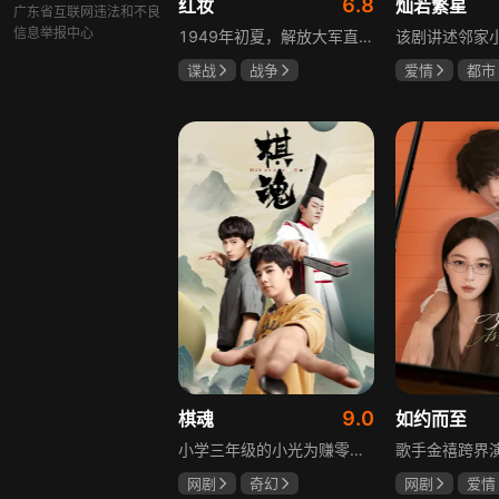
6.8
红妆
灿若繁星
广东省互联网违法和不良
信息举报中心
1949年初夏，解放大军直抵上海，国民党国防部保密局的中共地下党员邓家骥奉命撤往台湾，其妻同为地下党的沈荷因临产被留在上海。新中国成立之初，面对敌特的破坏活动，斗争形势严峻，沈荷隐藏真实身份，继续与敌人展开新一轮斗争，在隐秘战线坚守信仰，为新政权的稳定默默奉献。
谍战
战争
爱情
都市
张歆艺
孙妍恩
曹
毕雪
9.0
棋魂
如约而至
小学三年级的小光为赚零用钱到爷爷家寻宝，偶然翻出旧棋盘，接触棋盘的一瞬间，附身棋盘中的棋士褚嬴的灵魂进入了小光体内。后来小光在学校围棋会所结识少年天才小亮，为测试褚嬴实力，小光贸然与小亮对弈并小胜，他误以为褚嬴棋力平平，小亮却大受打击。数日后小亮再次挑战，再次惨败在褚嬴手下，二人从此成了相爱相杀的棋坛宿敌。在褚嬴指导下，小光进步神速，逐渐对围棋产生兴趣，最终在全国大赛与小亮激战中，褚嬴下出绝妙一局，小光却看出更高一着，终于在自己努力、褚嬴帮助和与小亮的磨练中，独立对弈，燃起真正的棋魂。
网剧
奇幻
网剧
爱情