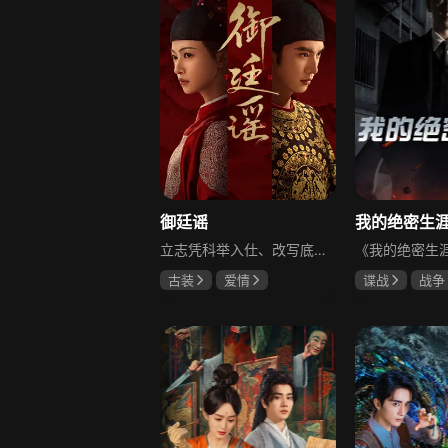
御廷谣
立志凭科举入仕、改写底层命运的孤女孟廷辉因意外结识微服私访的少年新帝英寡，二人联手铲除沙州官匪，英寡赏识其胆识智谋，暗中助力她赴京赶考。孟廷辉入京后遭科举舞弊构陷，凭智勇自证清白，被英寡破格任命为察闻院主事，清查虎啸帮、晚香阁等黑恶势力，逐步牵出血月会复国阴谋与朝堂权斗。二人从君臣知己渐生情愫，历经身世谜团、朝堂阻力与边境战乱，最终平定叛乱、整肃朝纲，携手共护江山万民。
古装
爱情
谍战
战争
陈哲远
吴谨言
黄志忠
左
吕行
吴刚