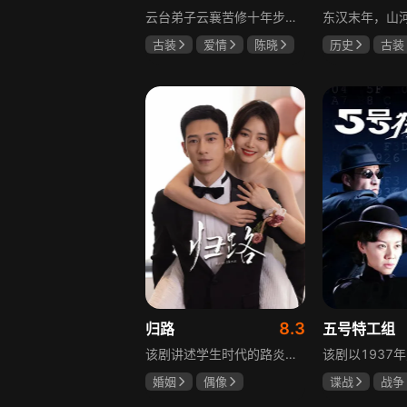
云台弟子云襄苦修十年步入江湖，闯荡中结识几位好友，体会到友谊的温暖，古怪精灵的舒亚男更让他产生朦胧情愫，和朋友们度过一段快意恩仇的时光。可好景不长，随着对昔日灭族惨案的深入调查，云襄挖出更多骇人听闻的秘密，事态急转直下，他先后经历欺骗、背叛与生死离别，还意识到曾以造福苍生为己任的云台早已堕落，云襄决定挺身而出捍卫心中正义，哪怕牺牲自己也在所不惜。
古装
爱情
陈晓
历史
古装
毛晓彤
唐晓天
唐国强
孙
鲍国安
8.3
归路
五号特工组
该剧讲述学生时代的路炎晨与归晓是彼此初恋，因路炎晨远赴警校、归晓家庭变故，两人感情无疾而终。八年后二人重逢，一句“化成灰我都认得你”尽显念念不忘。两年后，归晓与朋友丢车，万般无奈下拨通路炎晨电话，后续二人将在边境小城续写情感故事。
婚姻
偶像
谍战
战争
井柏然
谭松韵
于震
王丽