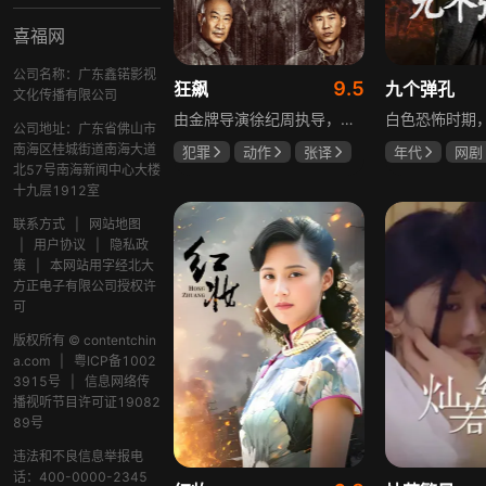
喜福网
公司名称：广东鑫锘影视
9.5
狂飙
九个弹孔
文化传播有限公司
由金牌导演徐纪周执导，张译、张颂文、李一桐、张志坚、吴刚领衔主演，倪大红、韩童生、李建义特邀主演的中央政法委重点项目。一部扫黑除恶坚决斗争的回忆录，横跨20年的群像叙事全景式展现时代变迁下的黑白较量与复杂人性。
公司地址：广东省佛山市
南海区桂城街道南海大道
犯罪
动作
张译
年代
网剧
北57号南海新闻中心大楼
张颂文
李一桐
何雨虹
李
十九层1912室
联系方式
|
网站地图
|
用户协议
|
隐私政
策
|
本网站用字经北大
方正电子有限公司授权许
可
版权所有 © contentchin
a.com
|
粤ICP备1002
3915号
|
信息网络传
播视听节目许可证19082
89号
违法和不良信息举报电
话：400-0000-2345