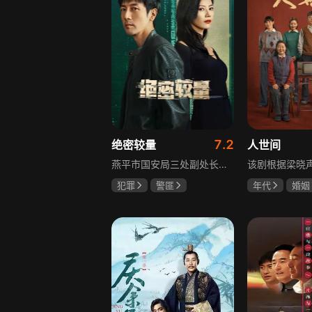
7.2
绝密较量
人世间
燕平市国安局三处副处长杨光在行动中意外卷入国际间谍阴谋，随着意外频发，他带领三处成员察觉正陷入国家机密泄露危机。杨光带领团队抽丝剥茧调查，神秘女子赵亚苧成焦点，她身份行为成谜，既阻碍真相又推动事态。杨光深入虎穴，与赵亚苧双双卷入复杂漩涡，历经磨难坚守初心，经惊心动魄斗争与巧妙决策，成功破获阴谋粉碎敌人窃取机密企图，胜利背后有个人牺牲与道德较量，新挑战仍如影随形。
犯罪
警匪
年代
婚姻
张鲁一
高圆圆
雷佳音
辛
曹炳琨
宋佳