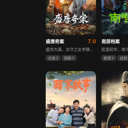
7.0
盛唐奇案
南部档案
盛世大唐，太守之女李静澜天赋异禀，擅验尸断案，与神秘“鬼探”决明、武艺高强的捕快苏御安联手追凶，揭开一桩桩离奇悬案：双生姐妹的生死置换、跨越十七年的书生冤案、雅集会上的连环仪式杀人等。在迷雾与鲜血中，李静澜与决明暗生情愫，彼此扶持，坚守心中正道，挣脱宿命桎梏。盛世灯火之下，他们以智慧与勇气涤荡污浊，书写下一段守护正义与清明的传奇。
古装
网剧
剧情
自制
何泓姗
李菲
张新成
丁
何泊远
姜珮瑶