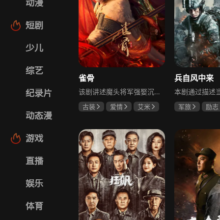
动漫
短剧
少儿
综艺
雀骨
兵自风中来
该剧讲述魔头将军强娶沉迷机关术的财迷假千金，两人从契约夫妻起步，在生死局中互扒马甲，爱意与杀意交织共生。过程中他们揭露朝堂阴谋，破解生死乱局，最终共同守护家国太平，融合了权谋、爱情、冒险等多重元素，情节跌宕起伏。
纪录片
古装
爱情
艾米
军旅
励志
动态漫
侯明昊
马秋元
蓝盈莹
丁
游戏
直播
娱乐
体育