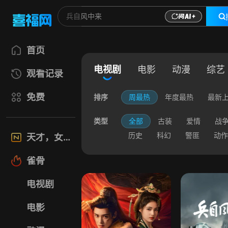
首页
电视剧
电影
动漫
综艺
观看记录
免费
排序
周最热
年度最热
最新
类型
全部
古装
爱情
战
历史
科幻
警匪
动作
天才，女友
雀骨
电视剧
电影