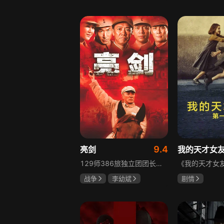
胡先煦
张超
吴俊霆
赵
郝富申
高晓攀
9.4
亮剑
我的天才女
129师386旅独立团团长李云龙敢想敢干、不按规矩办事，脾气火爆性格直爽，带领独立团展现出敢于拼杀的劲头，接连击败坂田连队、山崎大队、山本部队，名声大噪却因屡次犯规遭贬斥。抗战时期他与国军358团团长楚云飞惺惺相惜，徐蚌会战中一较高下双双重伤，养病期间李云龙与护士田雨相恋，两人及亲人战友历经国家沧桑巨变。
战争
李幼斌
剧情
童蕾
何政军
伊利莎·德尔·
卢多维卡·纳斯
玛格丽塔·马祖