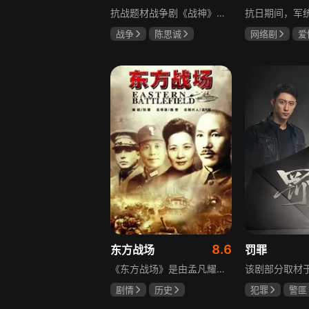
抗战题材战争剧《战神》讲述太行山一带，八路军游击队司令龙大谷骁勇善战、机智过人，15岁就参加了红军，身经百战，被军中将士们奉为“战神”。抗日战争爆发前，龙大谷因在抗大学习期间为替警卫员李广出头，一时冲动出手打了同期学员张道平，受了处分。以至于在红军缩编为八路军之时，龙大谷从原来的红军副师长降为游击队司令，随行上任的只有警卫员李广和参谋刘水泉二人，以及上级领导田烽给他的五十块大洋。即便如此，龙大谷依然不屈不挠，硬是在山西这块热土上平地拉起一支敢打、能拼、必胜，号称“龙支队”的作战队伍，凭借丰富的作战经验打赢了一场又一场的恶战，威震敌方！
战争
陈思诚
网络剧
爱
王丽坤
于荣光
冯越
魏大
赫子铭
8.6
东方战场
罚罪
《东方战场》是由孟凡耀监制、路奇执导，黄海冰、罗嘉良等众多演员主演的反映中国十四年抗战的史诗大剧。该剧是中国首部全景式展现中国十四年抗日战争辉煌历史的作品，真实再现了从1931年“9·18事变”到1945年8月15日日本战败投降期间，发生在东方战场的140多个具有影响力的事件。
剧情
历史
犯罪
警匪
马晓伟
黄海冰
黄景瑜
杨