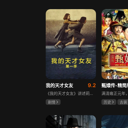
宋威龙
张婧仪
于荣光
秋
田征
朱晓渔
9.2
我的天才女友
甄嬛传-精简
《我的天才女友》讲述莉拉和莱侬这对好朋友的童年与少年时代。故事从友情开始，描绘女性友情的微妙变化——她们相互支持、妒忌和猜疑，又不断向外拓展，在与外部世界的试探中为自己塑形。莉拉聪明漂亮，莱侬羡慕她的天赋与决断力，两人都视对方为隐秘镜子，暗暗角力，展现女性成长中的复杂关系与自我探寻。
剧情
历史
古装
伊利莎·德尔·吉尼欧
陈建斌
蔡
卢多维卡·纳斯提
玛格丽塔·马祖可