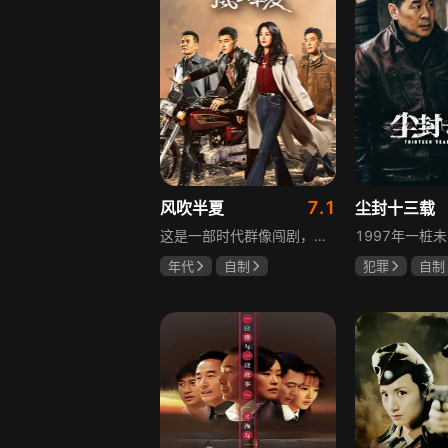
7.1
风吹半夏
尘封十三载
这是一部时代群像闯剧，改编自阿耐的小说《不得往生》，讲述以许半夏为首的有志者，抱着雄心壮志在改革开放大潮中奔流涌动、积极探索、不断创新的故事。许半夏与童骁骑、陈宇宙三人白手起家，从收废钢铁逐步接触钢铁行业，周旋于各类商界人物之间，历经良心与资本、道德与利益的矛盾挣扎，在男人扎堆的钢铁行业披荆斩棘，闯出一片天地，展现上世纪九十年代中小企业在时代浪潮中生存发展的现实。
年代
自制
犯罪
自制
赵丽颖
欧豪
陈建斌
陈
李光洁
啜妮