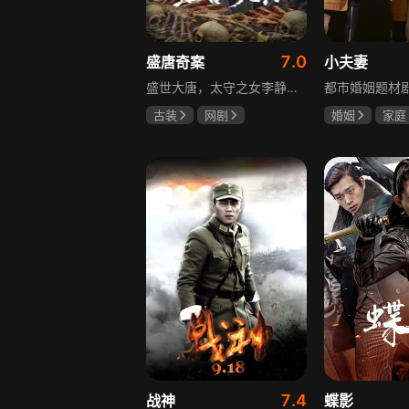
7.0
盛唐奇案
小夫妻
盛世大唐，太守之女李静澜天赋异禀，擅验尸断案，与神秘“鬼探”决明、武艺高强的捕快苏御安联手追凶，揭开一桩桩离奇悬案：双生姐妹的生死置换、跨越十七年的书生冤案、雅集会上的连环仪式杀人等。在迷雾与鲜血中，李静澜与决明暗生情愫，彼此扶持，坚守心中正道，挣脱宿命桎梏。盛世灯火之下，他们以智慧与勇气涤荡污浊，书写下一段守护正义与清明的传奇。
古装
网剧
婚姻
家庭
何泓姗
李菲
郭京飞
齐
何泊远
7.4
战神
蝶影