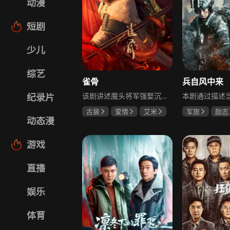
动漫
短剧
少儿
综艺
雀骨
兵自风中来
该剧讲述魔头将军强娶沉迷机关术的财迷假千金，两人从契约夫妻起步，在生死局中互扒马甲，爱意与杀意交织共生。过程中他们揭露朝堂阴谋，破解生死乱局，最终共同守护家国太平，融合了权谋、爱情、冒险等多重元素，情节跌宕起伏。
纪录片
古装
爱情
艾米
军旅
励志
动态漫
侯明昊
马秋元
蓝盈莹
丁
游戏
直播
娱乐
体育