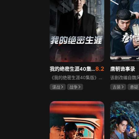
8.2
我的绝密生涯40集版
唐朝诡事录
《我的绝密生涯40集版》以1931年东北为背景，苏联特使引发暗杀行动，商人关郁达卷入被重伤失踪，妻子谭梓君带家人在新京安顿。八年后关郁达打入日本特务机关为我党提供情报，与谭梓君相遇却因身份不能相认，谭梓君心中充满怀疑。
谍战
战争
古装
悬疑
黄志忠
左小青
杨旭文
杨
吴刚
郜思雯