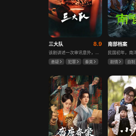
8.9
三大队
南部档案
该剧讲述一次审讯意外，三大队刑警程兵入狱服刑，队友受牵连脱警、降职，曾经的警界精英三大队分崩离析。十年牢狱，程兵重获自由，失去一切，而案件的犯罪嫌疑人王大勇依旧在逃。穿一天警服，终身是正义，不甘化作执着，利刃再次出鞘，程兵和三大队的兄弟重新集结踏上追凶之路，在孤独漫长的旅途中配合警方千里追凶，也在这苦行僧一样的历程中重新找到人生的坐标和生命的意义。本片根据原载于“网易人间”作者深蓝的《请转告局长，三大队任务完成》改编。
悬疑
犯罪
秦昊
剧情
自制
李乃文
陈明昊
张新成
丁
姜珮瑶