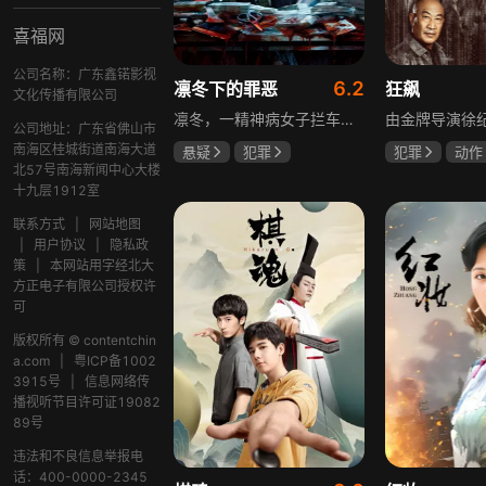
喜福网
公司名称：广东鑫锘影视
6.2
凛冬下的罪恶
狂飙
文化传播有限公司
凛冬，一精神病女子拦车报案，称丈夫杀人，刑警沈栋梁吴红兵由此揭开系列碎尸案真相。然而风浪未平，储蓄所抢劫杀人案，少女失踪案，流窜抢车案接连发生，沈栋梁与吴红兵追凶之际，竟牵出改变二人命运的人性悲剧。
公司地址：广东省佛山市
南海区桂城街道南海大道
悬疑
犯罪
犯罪
动作
北57号南海新闻中心大楼
吴昊宸
张睿
张颂文
李
十九层1912室
王大奇
联系方式
|
网站地图
|
用户协议
|
隐私政
策
|
本网站用字经北大
方正电子有限公司授权许
可
版权所有 © contentchin
a.com
|
粤ICP备1002
3915号
|
信息网络传
播视听节目许可证19082
89号
违法和不良信息举报电
话：400-0000-2345