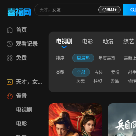
首页
电视剧
电影
动漫
综艺
观看记录
免费
排序
周最热
年度最热
最新
类型
全部
古装
爱情
战
历史
科幻
警匪
动作
天才，女友
雀骨
电视剧
电影