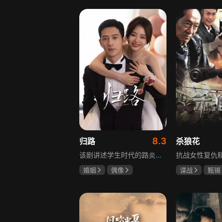
罗嘉良
盖玥希
8.3
归路
杀狼花
该剧讲述学生时代的路炎晨与归晓是彼此初恋，因路炎晨远赴警校、归晓家庭变故，两人感情无疾而终。八年后二人重逢，一句“化成灰我都认得你”尽显念念不忘。两年后，归晓与朋友丢车，万般无奈下拨通路炎晨电话，后续二人将在边境小城续写情感故事。
婚姻
偶像
谍战
甄锡
井柏然
谭松韵
黄海冰
王
李岷城