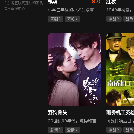
9.0
棋魂
红妆
广东省互联网违法和不良
信息举报中心
小学三年级的小光为赚零用钱到爷爷家寻宝，偶然翻出旧棋盘，接触棋盘的一瞬间，附身棋盘中的棋士褚嬴的灵魂进入了小光体内。后来小光在学校围棋会所结识少年天才小亮，为测试褚嬴实力，小光贸然与小亮对弈并小胜，他误以为褚嬴棋力平平，小亮却大受打击。数日后小亮再次挑战，再次惨败在褚嬴手下，二人从此成了相爱相杀的棋坛宿敌。在褚嬴指导下，小光进步神速，逐渐对围棋产生兴趣，最终在全国大赛与小亮激战中，褚嬴下出绝妙一局，小光却看出更高一着，终于在自己努力、褚嬴帮助和与小亮的磨练中，独立对弈，燃起真正的棋魂。
网剧
奇幻
谍战
战争
胡先煦
张超
张歆艺
郝富申
野狗骨头
20世纪90年代，陈异和苗靖因父母相识结缘，从充满敌意到彼此依靠，后因家庭变故不得不相依为命。大学时苗靖告白，陈异却因纵火案逼她离开藤城。多年后重逢，陈异为保护苗靖以身入局，两人并肩对抗走私团伙，最终陈异告白，两人终成眷属。
剧情
爱情
谍战
战争